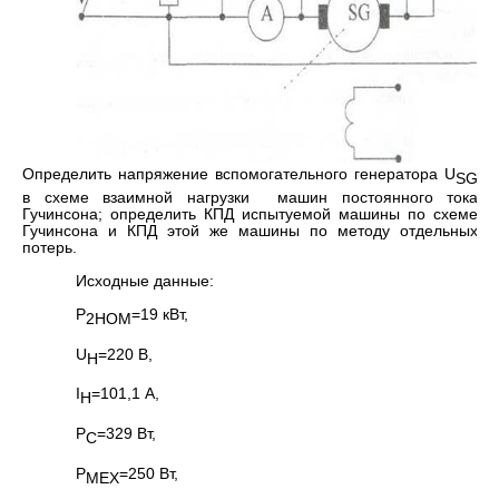
Определить напряжение вспомогательного генератора U
SG
в схеме взаимной нагрузки машин постоянного тока
Гучинсона; определить КПД испытуемой машины по схеме
Гучинсона и КПД этой же машины по методу отдельных
потерь.
Исходные данные:
Р
=19 кВт,
2НОМ
U
=220 В,
H
I
=101,1 А,
Н
Р
=329 Вт,
С
Р
=250 Вт,
МЕХ