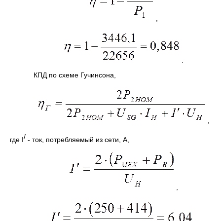
,
.
КПД по схеме Гучинсона,
,
/
где I
- ток, потребляемый из сети, А,
,