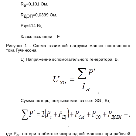
R
=0,101 Ом,
a
R
=0,0399 Ом,
ДОП
Р
=414 Вт,
В
Класс изоляции – F.
Рисунок 1 - Схема взаимной нагрузки машин постоянного
тока Гучинсона
1) Напряжение вспомогательного генератора, В,
,
Сумма потерь, покрываемая за счет SG , Вт,
,
где Р
- потери в обмотке якоря одной машины при рабочей
а