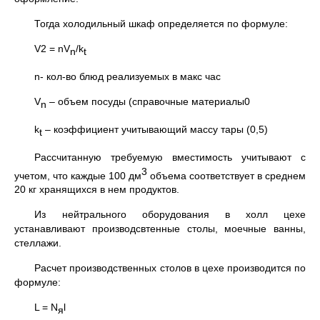
Тогда холодильный шкаф определяется по формуле:
V2 = nV
/k
n
t
n- кол-во блюд реализуемых в макс час
V
– объем посуды (справочные материалы0
n
k
– коэффициент учитывающий массу тары (0,5)
t
Рассчитанную требуемую вместимость учитывают с
3
учетом, что каждые 100 дм
объема соответствует в среднем
20 кг хранящихся в нем продуктов.
Из нейтрального оборудования в холл цехе
устанавливают производсвтенные столы, моечные ванны,
стеллажи.
Расчет производственных столов в цехе производится по
формуле:
L = N
l
я