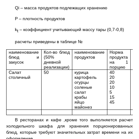
Qi – масса продуктов подлежащих хранению
P – плотность продуктов
k
– коэффициент учитывающий массу тары (0,7-0,8)
t
расчеты приведены в таблице №
наименование
Кол-во блюд
наименование
Норма
Q к
блюд и
(50%
продуктов
продукта
закусок
дневной
на 1
реализации)
порцию
Салат
50
курица
40
2,
столичный
картофель
20
1
огурцы
20
1
соленые
10
0,
салат
5
0,
крабы
15
0,
яйцо
45
2,
майонез
В ресторанах и кафе ,кроме того выполняется расчет
холодильного шкафа для хранения порционированных
блюд, которые требуют значительных затрат времени на их
оформление.