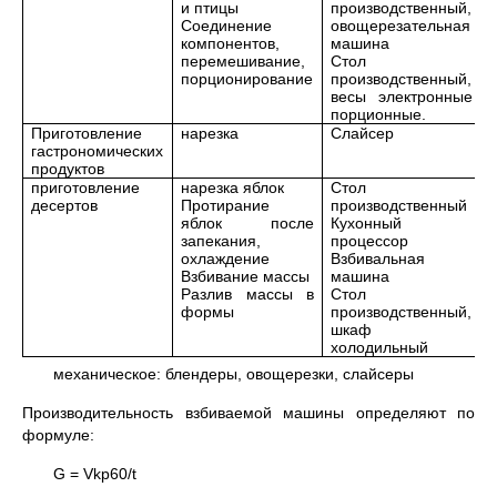
и птицы
производственный,
Соединение
овощерезательная
компонентов,
машина
перемешивание,
Стол
порционирование
производственный,
весы электронные
порционные.
Приготовление
нарезка
Слайсер
гастрономических
продуктов
приготовление
нарезка яблок
Стол
десертов
Протирание
производственный
яблок после
Кухонный
запекания,
процессор
охлаждение
Взбивальная
Взбивание массы
машина
Разлив массы в
Стол
формы
производственный,
шкаф
холодильный
механическое: блендеры, овощерезки, слайсеры
Производительность взбиваемой машины определяют по
формуле:
G = Vkp60/t