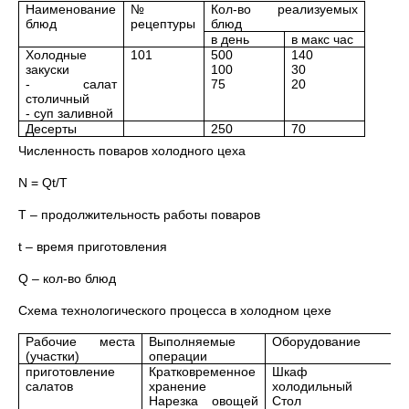
Наименование
№
Кол-во реализуемых
блюд
рецептуры
блюд
в день
в макс час
Холодные
101
500
140
закуски
100
30
- салат
75
20
столичный
- суп заливной
Десерты
250
70
Численность поваров холодного цеха
N = Qt/T
T – продолжительность работы поваров
t – время приготовления
Q – кол-во блюд
Схема технологического процесса в холодном цехе
Рабочие места
Выполняемые
Оборудование
(участки)
операции
приготовление
Кратковременное
Шкаф
салатов
хранение
холодильный
Нарезка овощей
Стол