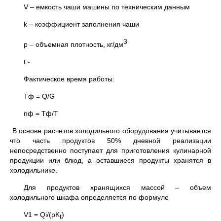
V – емкость чаши машины по техническим данным
k – коэффициент заполнения чаши
3
p – объемная плотность, кг/дм
t -
Фактическое время работы:
Tф = Q/G
nф = Tф/T
В основе расчетов холодильного оборудования учитывается
что часть продуктов 50% дневной реализации
непосредственно поступает для приготовления кулинарной
продукции или блюд, а оставшиеся продукты хранятся в
холодильнике.
Для продуктов хранящихся массой – объем
холодильного шкафа определяется по формуле
V1 = Qi/(pK
)
t