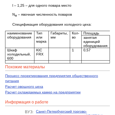
l – 1,25 – для одного повара место
N
– явочная численность поваров
я
Спецификация оборудования холодного цеха:
наименование
Тип
Габариты,
Кол-
Площадь
оборудования
или
мм
во
занятая
в
марка
единицей
о
оборудования
Шкаф
KIC
1
0,57
0
холодильный,
FRX
600
Похожие материалы
Процесс проектирования предприятия общественного
питания
Расчет овощного цеха
Расчет охлаждаемых камер на предприятии
Информация о работе
Санкт-Петербургский торгово-
ВУЗ: