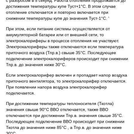
с разбросом в 5 секунд. Работа отопления продолжается до
достижения температуры купе Туст+1°С. В этом случае
отопление отключается и повторно включается при
снижении температуры купе до значения Туст-1°С. '
При этом, если питание системы осуществляется от
аккумуляторной батареи или от внешней сети, то
электрокалориферы в процессе отопления не участвуют.
Электрокалориферы также отключаются если температура
приточного воздуха (Тпр.в.) свыше 35°С. Последующее
подключение электрокалориферов происходит при снижении
Тпр.в. до значения ниже 30°С.
Если электрокалорифер включен и пропадает напор воздуха
приточного вентилятора, то электрокалорифер отключается.
При появлении напора воздуха электрокалорифер
подключается.
При достижении температуры теплоносителя (Ткотла)
значения свыше 90°С ВВО отключается, также ВВО
отключаются при достижении Тпр.в. значения свыше 35°С.
Последующее подключение ВВО происходит при снижении
Ткотла до значения ниже 85°С , а Тпр.в. до значения ниже
30°С.