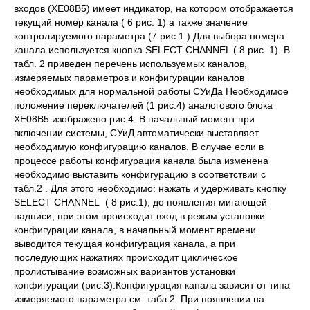
входов (ХЕ08В5) имеет индикатор, на котором отображается
текущий номер канала ( 6 рис. 1) а также значение
контролируемого параметра (7 рис.1 ).Для выбора номера
канала используется кнопка SELECT CHANNEL ( 8 рис. 1). В
табл. 2 приведен перечень используемых каналов,
измеряемых параметров и конфигурации каналов
необходимых для нормальной работы СУиДа Необходимое
положение переключателей (1 рис.4) аналогового блока
ХЕ08В5 изображено рис.4. В начальный момент при
включении системы, СУиД автоматически выставляет
необходимую конфигурацию каналов. В случае если в
процессе работы конфигурация канала была изменена
необходимо выставить конфигурацию в соответствии с
табл.2 . Для этого необходимо: нажать и удерживать кнопку
SELECT CHANNEL ( 8 рис.1), до появления мигающей
надписи, при этом происходит вход в режим установки
конфигурации канала, в начальный момент времени
выводится текущая конфигурация канала, а при
последующих нажатиях происходит циклическое
пролистывание возможных вариантов установки
конфигурации (рис.3).Конфигурация канала зависит от типа
измеряемого параметра см. табл.2. При появлении на