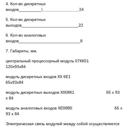
4. Кол-во дискретных
входов__________
\________________
24
5. Кол-во дискретных
выходов_________________________22
6. Кол-во аналоговых
входов___________________________8
7. Габариты, мм.
центральный процессорный модуль 07КК51
120х93х84
модуль дискретных входов XII 6Е1
65х93х84
модуль дискретных выходов Х008К1 65 х 93
х 84
модуль аналоговых входов ХЕ08В5 65 х
93 х 84
Электрическая связь модулей между собой осуществляется