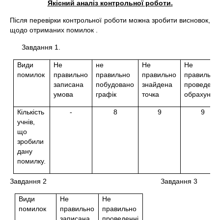
Якісний аналіз контрольної роботи.
Після перевірки контрольної роботи можна зробити висновок,
щодо отриманих помилок .
Завдання 1.
Види
Не
не
Не
Не
помилок
правильно
правильно
правильно
правильно
записана
побудовано
знайдена
проведенн
умова
графік
точка
обрахунки
Кількість
-
8
9
9
учнів,
що
зробили
дану
помилку.
Завдання 2 Завдання 3
Види
Не
Не
помилок
правильно
правильно
записана
проведенні