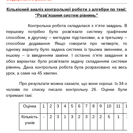
Кількісний аналіз контрольної роботи з алгебри по темі:
“Розв’язання систем рівнянь”
Контрольна робота складалася з п’яти завдань. В
першому потрібно було розв’язати систему графічним
способом, в другому – методом підстановки, а в третьому –
способом додавання. Якщо говорити про четверте, то
одному варіанту було задана система із трьома змінними, а
іншому – із введенням заміни. І останнє п’яте завдання в
обох варіантах було розв’язати задачу складанням системи
рівнянь. Дана контрольна робота була розраховано на весь
урок, а саме на 45 хвилин.
Про результати можна сказати, що вони хороші. Із 34-х
чоловік по списку писало контрольну 26. Оцінки були
отримані такі:
Оцінка
1
2
3
4
5
6
7
8
9
10
11
12
Кількість
-
2
3
1
3
2
3
2
2
5
1
2
учнів