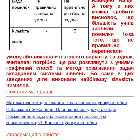
наведені вище.
Види
Не
Не
А тому з них
помилок
правильно
правильно
можна зробити
записана
розв’язана
висновок, що
умова
задача
більшість учнів
зробили
Кількість
-
5
помилки із-за
того, що не
учнів
правильно
переписали
умову або виконали її з іншого варіанту. Та ,однак,
вчителеві потрібно ще раз розглянути з учнями
графічний спосіб та метод розв’язання задач
складанням системи рівнянь. Бо саме в цих
завданнях діти виконали найбільшу кількість
помилок.
Похожие материалы
Математичне моделювання: План-конспект уроку алгебри
Наближені обчислення: План-конспект уроку алгебри
Нескінченно-спадаюча геометрична прогресія із
знаменником q<1: Конспект уроку з алгебри
Информация о работе