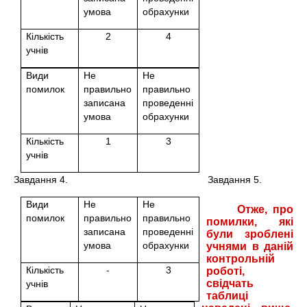
умова
обрахунки
Кількість
2
4
учнів
Види
Не
Не
помилок
правильно
правильно
записана
проведенні
умова
обрахунки
Кількість
1
3
учнів
Завдання 4. Завдання 5.
Види
Не
Не
Отже, про
помилок
правильно
правильно
помилки, які
записана
проведенні
були зроблені
умова
обрахунки
учнями в даній
контрольній
Кількість
-
3
роботі,
свідчать
учнів
таблиці