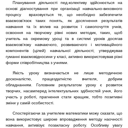
Планування діяльності пед.колективу здійснюється на
основі діагностування при організації навчально-виховного
процесу враховується те, що необхідно забезпечити
взаємозв’язок таких понять, як досягнення результатів
навчання та їх вплив на розвиток ї самопочуття учнів,
освоєння на творчому рівні нових методик, таких, щоб
учитель на окремому уроці та в системі уроків досягав
взаємозв’язку навчаючого, розвиваючого і мотиваційного
компонентів (цілей) навчальної діяльності; утверджував
гуманні взаємовідносини у класі, активно використовував різні
форми співробітництва з учнями.
Якість уроку визначається не лише методичною
досконалістю, працездатністю вчителя, добрим
обладнанням. Головним результатом уроку є розвиток
творчих, насамперед інтелектуальних здібностей учня, його
участь у роботі, прагнення стати кращим, тобто позитивні
зміни у самій особистості.
Спостерігаючи за учителем математики можу сказати, що
вона використовує широке впровадження методу наочності
навчання, активізує позакласну роботу. Особливу увагу