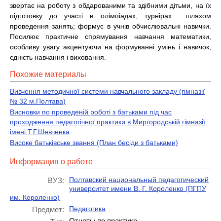
звертає на роботу з обдарованими та здібними дітьми, на їх
підготовку до участі в олімпіадах, турнірах шляхом
проведення занять; формує в учнів обчислювальні навички.
Посилює практичне спрямування навчання математики,
особливу увагу акцентуючи на формуванні умінь і навичок,
єдність навчання і виховання.
Похожие материалы
Вивчення методичної системи навчального закладу (гімназії
№ 32 м.Полтава)
Висновки по проведеній роботі з батьками під час
проходження педагогічної практики в Миргородській гімназії
імені Т.Г.Шевченка
Високе батьківське звання (План бесіди з батьками)
Информация о работе
Полтавский национальный педагогический
ВУЗ:
университет имени В. Г. Короленко (ПГПУ
им. Короленко)
Педагогика
Предмет:
Отчеты по практике