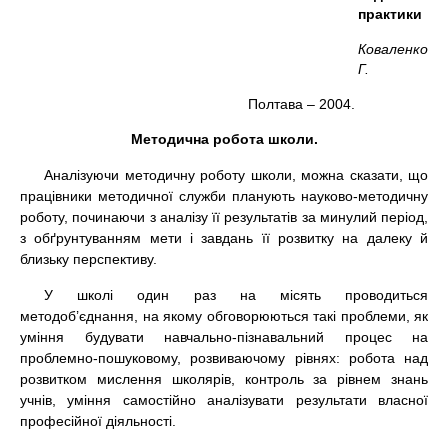
практики
КоваленкоО.
Г.
Полтава – 2004.
Методична робота школи.
Аналізуючи методичну роботу школи, можна сказати, що
працівники методичної служби планують науково-методичну
роботу, починаючи з аналізу її результатів за минулий період,
з обґрунтуванням мети і завдань її розвитку на далеку й
близьку перспективу.
У школі один раз на місять проводиться
методоб’єднання, на якому обговорюються такі проблеми, як
уміння будувати навчально-пізнавальний процес на
проблемно-пошуковому, розвиваючому рівнях: робота над
розвитком мислення школярів, контроль за рівнем знань
учнів, уміння самостійно аналізувати результати власної
професійної діяльності.