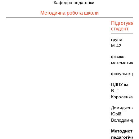
Кафедра педагогіки
Методична робота школи
Підготував
студент
групи
М-42
фізико-
математично
факультету
ПДПУ ім.
В. Г.
Короленка
Демидченко
Юрій
Володимиров
Методист
педагогічно