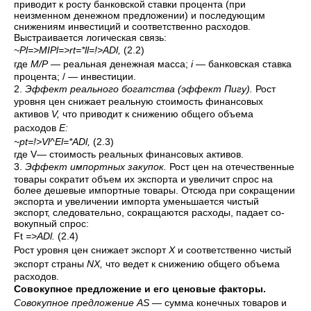
приводит к росту банковской ставки процента (при
неизменном денежном предложении) и последую­щим
снижениям инвестиций и соответственно расходов.
Выстраивается логическая связь:
~Pl=>MIPl=>rt=*ll=!>ADl,
(2.2)
где
М/Р —
реальная денежная масса;
i
—
банковская ставка
процента; / — инвестиции.
2.
Эффект реального богатства (эффект Пигу).
Рост
уровня цен сни­жает реальную стоимость финансовых
активов
V,
что приводит к сниже­нию общего объема
расходов
Е:
~pt=!>Vl^El=*ADl,
(2.3)
где V— стоимость реальных финансовых активов.
3.
Эффект импортных закупок.
Рост цен на отечественные
товары со­кратит объем их экспорта и увеличит спрос на
более дешевые импортные товары. Отсюда при сокращении
экспорта и увеличении импорта умень­шается чистый
экспорт, следовательно, сокращаются расходы, падает со­
вокупный спрос:
Ft
=>ADl.
(2.4)
Рост уровня цен снижает экспорт
X
и соответственно чистый
экспорт страны
NX,
что ведет к снижению общего объема
расходов.
Совокупное предложение и его ценовые факторы.
Совокупное предложе­ние
AS
— сумма конечных товаров и