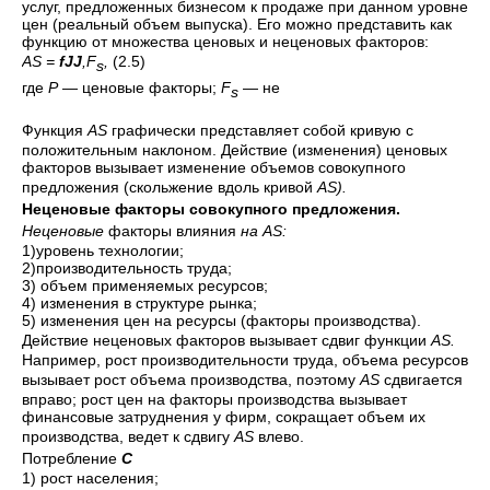
услуг, предложенных бизнесом к прода­же при данном уровне
цен (реальный объем выпуска). Его можно предста­вить как
функцию от множества ценовых и неценовых факторов:
AS =
fJJ
,F
,
(2.5)
s
где
Р
— ценовые факторы;
F
— не
s
Функция
AS
графически представляет собой кривую с
положительным наклоном. Действие (изменения) ценовых
факторов вызывает изменение объемов совокупного
предложения (скольжение вдоль кривой
AS).
Неценовые факторы совокупного предложения.
Неценовые
факторы влияния
на
AS:
1)уровень технологии;
2)производительность труда;
3) объем применяемых ресурсов;
4) изменения в структуре рынка;
5) изменения цен на ресурсы (факторы производства).
Действие неценовых факторов вызывает сдвиг функции
AS.
Напри­мер, рост производительности труда, объема ресурсов
вызывает рост объема производства, поэтому
AS
сдвигается
вправо; рост цен на факто­ры производства вызывает
финансовые затруднения у фирм, сокращает объем их
производства, ведет к сдвигу
AS
влево.
Потребление
С
1) рост населения;