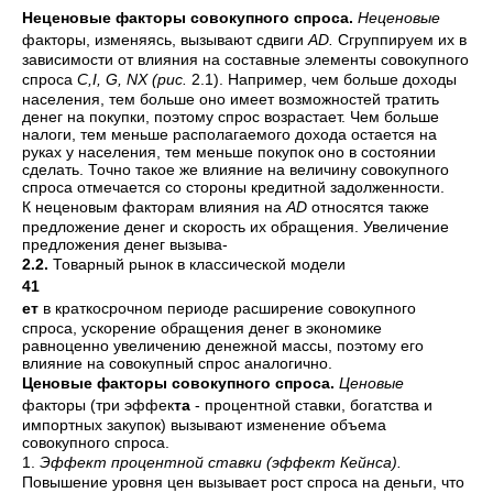
Неценовые факторы совокупного спроса.
Неценовые
факторы, изме­няясь, вызывают сдвиги
AD.
Сгруппируем их в
зависимости от влияния на составные элементы совокупного
спроса
C,I, G, NX
(рис.
2.1). Напри­мер, чем больше доходы
населения, тем больше оно имеет возможностей тратить
денег на покупки, поэтому спрос возрастает. Чем больше
налоги, тем меньше располагаемого дохода остается на
руках у населения, тем меньше покупок оно в состоянии
сделать. Точно такое же влияние на величину совокупного
спроса отмечается со стороны кредитной задол­женности.
К неценовым факторам влияния на
AD
относятся также
предложение денег и скорость их обращения. Увеличение
предложения денег вызыва-
2.2.
Товарный рынок в классической модели
41
ет
в краткосрочном периоде расширение совокупного
спроса, ускорение обращения денег в экономике
равноценно увеличению денежной массы, поэтому его
влияние на совокупный спрос аналогично.
Ценовые факторы совокупного спроса.
Ценовые
факторы (три эффек­
та
- процентной ставки, богатства и
импортных закупок) вызывают из­менение объема
совокупного спроса.
1.
Эффект процентной ставки (эффект Кейнса).
Повышение уровня цен вызывает рост спроса на деньги, что