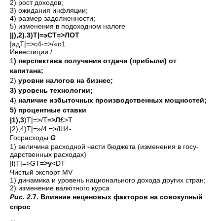
2) рост доходов;
3) ожидания инфляции;
4) размер задолженности;
5) изменения в подоход­ном налоге
||),2).3)Т|=эСТ=>ЛОТ
|адТ|=>с4-=>/«о1
Инвестиции /
1
) перспектива получения отдачи (прибыли) от
капитана;
2)
уровни налогов на бизнес;
3) уровень технологии;
4)
наличие избыточных произ­водственных мощностей;
5) процентные ставки
|1),3
)Т|=>/Т
=>Л
£>Т
|2),4)Т|=»/4.=>/Ш4-
Госрасходы
G
1) величина расход­ной части бюджета (изменения в госу­
дарственных расхо­дах)
|l)T|=>GT
=>y
<DT
Чистый экспорт MV
1) динамика и уровень нацио­нального дохода других стран;
2) изменение валютного курса
Рис. 2.
7. Влияние неценовых факторов на совокупный
спрос