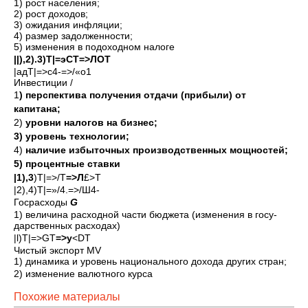
1) рост населения;
2) рост доходов;
3) ожидания инфляции;
4) размер задолженности;
5) изменения в подоход­ном налоге
||),2).3)Т|=эСТ=>ЛОТ
|адТ|=>с4-=>/«о1
Инвестиции /
1
) перспектива получения отдачи (прибыли) от
капитана;
2)
уровни налогов на бизнес;
3) уровень технологии;
4)
наличие избыточных произ­водственных мощностей;
5) процентные ставки
|1),3
)Т|=>/Т
=>Л
£>Т
|2),4)Т|=»/4.=>/Ш4-
Госрасходы
G
1) величина расход­ной части бюджета (изменения в госу­
дарственных расхо­дах)
|l)T|=>GT
=>y
<DT
Чистый экспорт MV
1) динамика и уровень нацио­нального дохода других стран;
2) изменение валютного курса
Похожие материалы