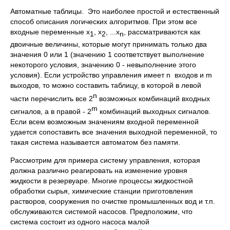
Автоматные таблицы. Это наиболее простой и естественный
способ описания логических алгоритмов. При этом все
входные переменные x
, x
, ...x
, рассматриваются как
1
2
n
двоичные величины, которые могут принимать только два
значения 0 или 1 (значению 1 соответствует выполнение
некоторого условия, значению 0 - невыполнение этого
условия). Если устройство управления имеет n входов и m
выходов, то можно составить таблицу, в которой в левой
n
части перечислить все 2
возможных комбинаций входных
m
сигналов, а в правой - 2
комбинаций выходных сигналов.
Если всем возможным значениям входной переменной
удается сопоставить все значения выходной переменной, то
такая система называется автоматом без памяти.
Рассмотрим для примера систему управления, которая
должна различно реагировать на изменение уровня
жидкости в резервуаре. Многие процессы жидкостной
обработки сырья, химические станции приготовления
растворов, сооружения по очистке промышленных вод и т.п.
обслуживаются системой насосов. Предположим, что
система состоит из одного насоса малой