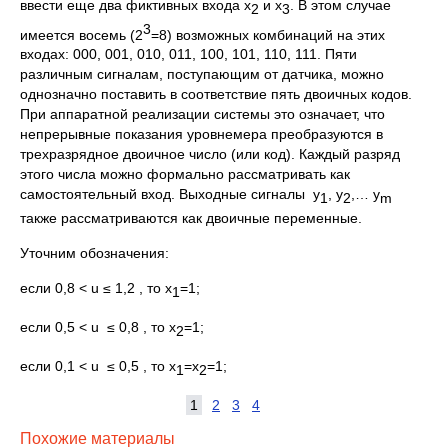
ввести еще два фиктивных входа x
и x
. В этом случае
2
3
3
имеется восемь (2
=8) возможных комбинаций на этих
входах: 000, 001, 010, 011, 100, 101, 110, 111. Пяти
различным сигналам, поступающим от датчика, можно
однозначно поставить в соответствие пять двоичных кодов.
При аппаратной реализации системы это означает, что
непрерывные показания уровнемера преобразуются в
трехразрядное двоичное число (или код). Каждый разряд
этого числа можно формально рассматривать как
самостоятельный вход. Выходные сигналы y
, y
,… y
1
2
m
также рассматриваются как двоичные переменные.
Уточним обозначения:
если 0,8 < u ≤ 1,2 , то x
=1;
1
если 0,5 < u ≤ 0,8 , то x
=1;
2
если 0,1 < u ≤ 0,5 , то x
=x
=1;
1
2
1
2
3
4
Похожие материалы