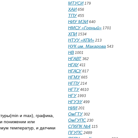
МТУСИ
179
ХАИ
656
ТПУ
455
НИУ МЭИ
640
НМСУ «Горный»
1701
ХПИ
1534
НТУУ «КПИ»
213
НУК им. Макарова
543
НВ
1001
НГАВТ
362
НГАУ
411
НГАСУ
817
НГМУ
665
НГПУ
214
НГТУ
4610
НГУ
1993
НГУЭУ
499
НИИ
201
ОмГТУ
302
туры(min и max), графика,
ОмГУПС
230
ри понижении или
СПбПК №4
115
мум температур, и датчики
ПГУПС
2489