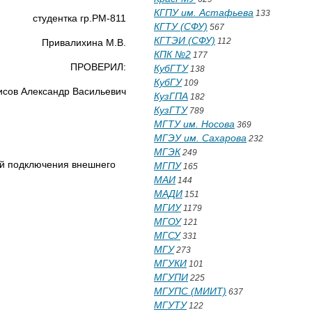
КГПУ им. Астафьева
133
студентка гр.РМ-811
КГТУ (СФУ)
567
КГТЭИ (СФУ)
112
Привалихина М.В.
КПК №2
177
ПРОВЕРИЛ:
КубГТУ
138
КубГУ
109
сов Александр Васильевич
КузГПА
182
КузГТУ
789
МГТУ им. Носова
369
МГЭУ им. Сахарова
232
МГЭК
249
мой подключения внешнего
МГПУ
165
МАИ
144
МАДИ
151
МГИУ
1179
МГОУ
121
МГСУ
331
МГУ
273
МГУКИ
101
МГУПИ
225
МГУПС (МИИТ)
637
МГУТУ
122