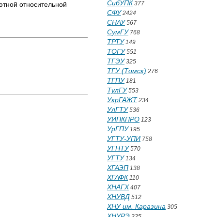
СибУПК
377
лютной относительной
СФУ
2424
СНАУ
567
СумГУ
768
ТРТУ
149
ТОГУ
551
ТГЭУ
325
ТГУ (Томск)
276
ТГПУ
181
ТулГУ
553
УкрГАЖТ
234
УлГТУ
536
УИПКПРО
123
УрГПУ
195
УГТУ-УПИ
758
УГНТУ
570
УГТУ
134
ХГАЭП
138
ХГАФК
110
ХНАГХ
407
ХНУВД
512
ХНУ им. Каразина
305
ХНУРЭ
325