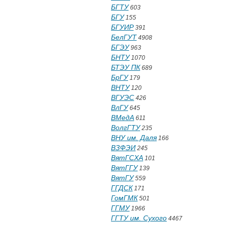
БГТУ
603
БГУ
155
БГУИР
391
БелГУТ
4908
БГЭУ
963
БНТУ
1070
БТЭУ ПК
689
БрГУ
179
ВНТУ
120
ВГУЭС
426
ВлГУ
645
ВМедА
611
ВолгГТУ
235
ВНУ им. Даля
166
ВЗФЭИ
245
ВятГСХА
101
ВятГГУ
139
ВятГУ
559
ГГДСК
171
ГомГМК
501
ГГМУ
1966
ГГТУ им. Сухого
4467