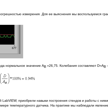
погрешностью измерения. Для ее выяснения мы воспользуемся гр
сюда нормальное значение А
=26,75. Колебания составляют D=A
–
В
B
 LabVIEW, приобрели навыки построения стендов и работы с ними
римере температурного датчика. На практике мы наблюдали явлени