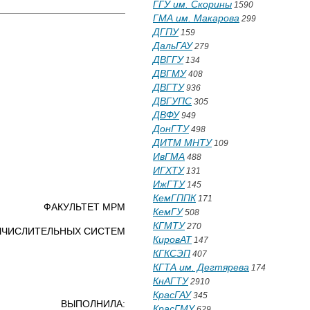
ГГУ им. Скорины
1590
ГМА им. Макарова
299
ДГПУ
159
ДальГАУ
279
ДВГГУ
134
ДВГМУ
408
ДВГТУ
936
ДВГУПС
305
ДВФУ
949
ДонГТУ
498
ДИТМ МНТУ
109
ИвГМА
488
ИГХТУ
131
ИжГТУ
145
КемГППК
171
ФАКУЛЬТЕТ МРМ
КемГУ
508
КГМТУ
270
ЫЧИСЛИТЕЛЬНЫХ СИСТЕМ
КировАТ
147
КГКСЭП
407
КГТА им. Дегтярева
174
КнАГТУ
2910
КрасГАУ
345
ВЫПОЛНИЛА:
КрасГМУ
629