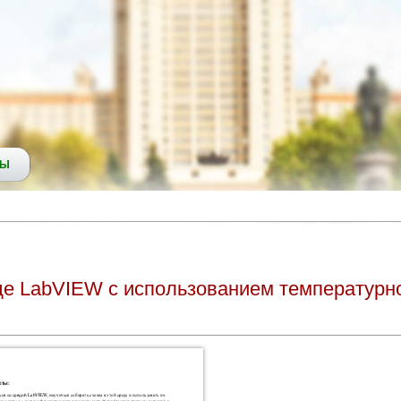
СЫ
де LabVIEW с использованием температурно