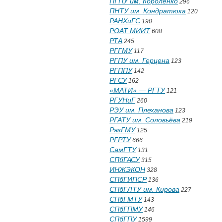
ПГПУ им. Короленко
296
ПНТУ им. Кондратюка
120
РАНХиГС
190
РОАТ МИИТ
608
РТА
245
РГГМУ
117
РГПУ им. Герцена
123
РГППУ
142
РГСУ
162
«МАТИ» — РГТУ
121
РГУНиГ
260
РЭУ им. Плеханова
123
РГАТУ им. Соловьёва
219
РязГМУ
125
РГРТУ
666
СамГТУ
131
СПбГАСУ
315
ИНЖЭКОН
328
СПбГИПСР
136
СПбГЛТУ им. Кирова
227
СПбГМТУ
143
СПбГПМУ
146
СПбГПУ
1599