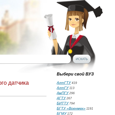
Выбери свой ВУЗ
го датчика
АлтГТУ
419
АлтГУ
113
АмПГУ
296
АГТУ
267
БИТТУ
794
БГТУ «Военмех»
1191
БГМУ
172