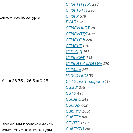
СПбГТИ (ТУ)
293
СПбГТУРП
236
СПбГУ
578
афиком температур в
ГУАП
524
СПбГУНиПТ
291
СПбГУПТД
438
СПбГУСЭ
226
СПбГУТ
194
СПГУТД
151
СПбГУЭФ
145
СПбГЭТУ «ЛЭТИ»
379
ПИМаш
247
НИУ ИТМО
531
 A
= 26.75 - 26.5 = 0.25.
СГТУ им. Гагарина
H
114
СахГУ
278
СЗТУ
484
СибАГС
249
СибГАУ
462
СибГИУ
1654
СибГТУ
946
СГУПС
1473
, так же мы познакомились
СибГУТИ
2083
е изменение темпертатуры