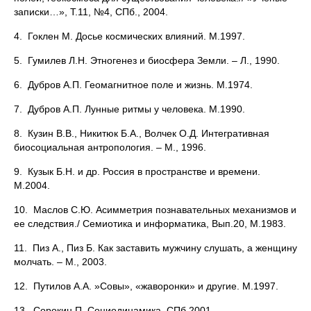
записки…», Т.11, №4, СПб., 2004.
4. Гоклен М. Досье космических влияний. М.1997.
5. Гумилев Л.Н. Этногенез и биосфера Земли. – Л., 1990.
6. Дубров А.П. Геомагнитное поле и жизнь. М.1974.
7. Дубров А.П. Лунные ритмы у человека. М.1990.
8. Кузин В.В., Никитюк Б.А., Волчек О.Д. Интегративная
биосоциальная антропология. – М., 1996.
9. Кузык Б.Н. и др. Россия в пространстве и времени.
М.2004.
10. Маслов С.Ю. Асимметрия познавательных механизмов и
ее следствия./ Семиотика и информатика, Вып.20, М.1983.
11. Пиз А., Пиз Б. Как заставить мужчину слушать, а женщину
молчать. – М., 2003.
12. Путилов А.А. »Совы», «жаворонки» и другие. М.1997.
13. Сорокин П. Социодинамика. СПб.2001.