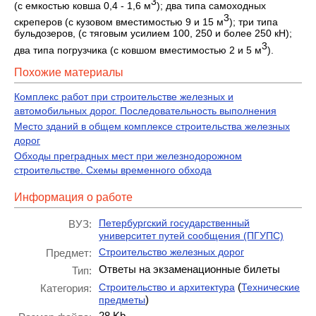
3
(с емкостью ковша 0,4 - 1,6 м
); два типа самоходных
3
скреперов (с кузовом вместимостью 9 и 15 м
); три типа
бульдозеров, (с тяговым усилием 100, 250 и более 250 кН);
3
два типа погрузчика (с ковшом вместимостью 2 и 5 м
).
Похожие материалы
Комплекс работ при строительстве железных и
автомобильных дорог. Последовательность выполнения
Место зданий в общем комплексе строительства железных
дорог
Обходы преградных мест при железнодорожном
строительстве. Схемы временного обхода
Информация о работе
Петербургский государственный
ВУЗ:
университет путей сообщения (ПГУПС)
Строительство железных дорог
Предмет:
Ответы на экзаменационные билеты
Тип:
(
Строительство и архитектура
Технические
Категория:
)
предметы
28 Kb