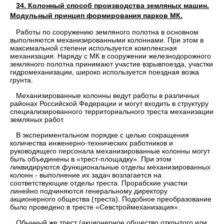
34. Колонный способ производства земляных машин.
Модульный принцип формирования парков МК.
Работы по соору­жению земляного полотна в основном
выполняются механизирован­ными колоннами. При этом в
максимальной степени используется комплексная
механизация. Наряду с МК в сооружении железнодо­рожного
земляного полотна принимают участие взрывпоезда, учас­тки
гидромеханизации, широко используется поездная возка
грунта.
Механизированные колонны ведут работы в различных
районах Российской Федерации и могут входить в структуру
специализиро­ванного территориального треста механизации
земляных работ.
В экспериментальном порядке с целью сокращения
количества ин­женерно-технических работников и
руководящего персонала механи­зированные колонны могут
быть объединены в «трест-площадку». При этом
ликвидируются функциональные отделы механизирован­ных
колонн - выполнение их задач возлагается на
соответствующие отделы треста. Прорабские участки
линейно подчиняются генераль­ному директору
акционерного общества (треста). Подобное преобра­зование
было проведено в тресте «Севстроймеханизация».
Обычный же трест (акционерное общество открытого или