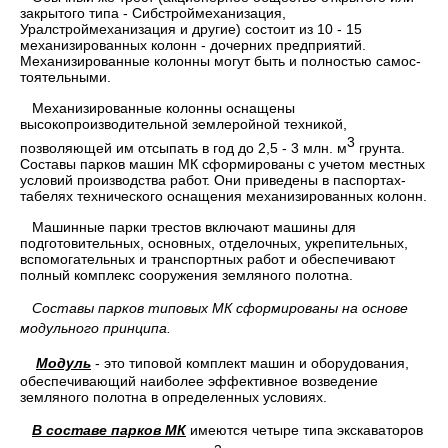
закры­того типа - Сибстроймеханизация,
Уралстроймеханизация и другие) состоит из 10 - 15
механизированных колонн - дочерних предприя­тий.
Механизированные колонны могут быть и полностью самос­
тоятельными.
Механизированные колонны оснащены
высокопроизводительной землеройной техникой,
3
позволяющей им отсыпать в год до 2,5 - 3 млн. м
грунта.
Составы парков машин МК сформированы с учетом местных
условий производства работ. Они приведены в паспортах-
табелях технического оснащения механизированных колонн.
Машинные парки трестов включают машины для
подготовитель­ных, основных, отделочных, укрепительных,
вспомогательных и транспортных работ и обеспечивают
полный комплекс сооружения земляного полотна.
Составы парков типовых МК сформированы на основе
модуль­ного принципа.
Модуль
- это типовой комплект машин и оборудования,
обеспечивающий наиболее эффективное возведение
земляного полотна в определенных условиях.
В составе парков МК
имеются четыре типа экскаваторов