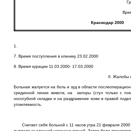
Гр
Врем
Краснодар 2000
1.
7. Время поступления в клинику 23.02.2000
8. Время курации 11.03.2000- 17.03.2000
II. Жалобы
Больная жалуется на боль и зуд в области послеоперацио
срединной линии живота; на запоры (стул только с пом
носогубной складки и на раздражение кожи в правой подкл
утомляемость.
Считает себя больной с 11 часов утра 21 февраля 2000 го
вы­рвало съеденной накануне пищей. Затем боли локализо