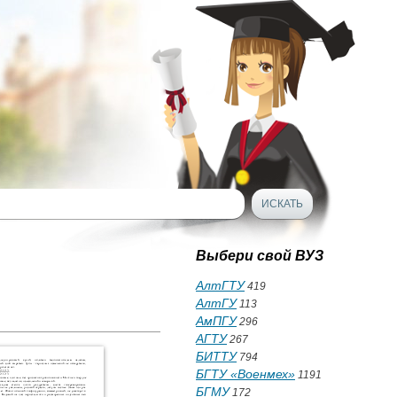
Выбери свой ВУЗ
АлтГТУ
419
АлтГУ
113
АмПГУ
296
АГТУ
267
БИТТУ
794
БГТУ «Военмех»
1191
БГМУ
172