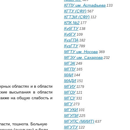
КГПУ им. Астафьева
133
КГТУ (СФУ)
567
КГТЭИ (СФУ)
112
КПК №2
177
КубГТУ
138
КубГУ
109
КузГПА
182
КузГТУ
789
МГТУ им. Носова
369
МГЭУ им. Сахарова
232
МГЭК
249
МГПУ
165
МАИ
144
МАДИ
151
рных областях и в области
МГИУ
1179
ские высыпания в области
МГОУ
121
также на об­щую слабость и
МГСУ
331
МГУ
273
МГУКИ
101
МГУПИ
225
МГУПС (МИИТ)
637
ласти, тошнота. Больную
МГУТУ
122
ающее (анальгин) и боли