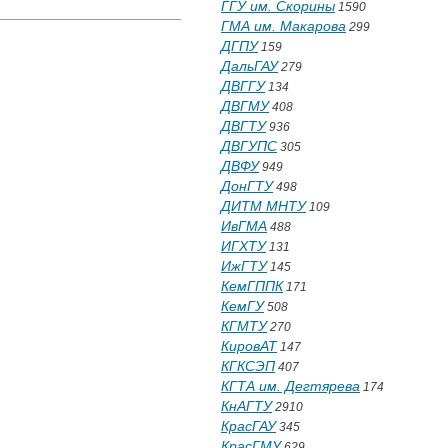
ГГУ им. Скорины
1590
ГМА им. Макарова
299
ДГПУ
159
ДальГАУ
279
ДВГГУ
134
ДВГМУ
408
ДВГТУ
936
ДВГУПС
305
ДВФУ
949
ДонГТУ
498
ДИТМ МНТУ
109
ИвГМА
488
ИГХТУ
131
ИжГТУ
145
КемГППК
171
КемГУ
508
КГМТУ
270
КировАТ
147
КГКСЭП
407
КГТА им. Дегтярева
174
КнАГТУ
2910
КрасГАУ
345
КрасГМУ
629