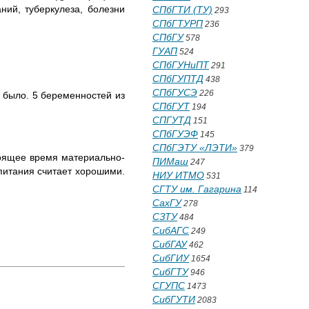
ий, туберку­леза, болезни
СПбГТИ (ТУ)
293
СПбГТУРП
236
СПбГУ
578
.
ГУАП
524
СПбГУНиПТ
291
СПбГУПТД
438
СПбГУСЭ
226
е было. 5 беременностей из
СПбГУТ
194
СПГУТД
151
СПбГУЭФ
145
СПбГЭТУ «ЛЭТИ»
379
тоящее время материально-
ПИМаш
247
питания считает хорошими.
НИУ ИТМО
531
СГТУ им. Гагарина
114
СахГУ
278
СЗТУ
484
СибАГС
249
СибГАУ
462
СибГИУ
1654
СибГТУ
946
СГУПС
1473
СибГУТИ
2083