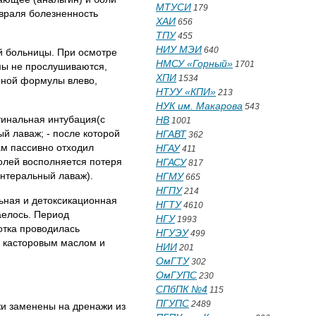
МТУСИ
179
враля болезненность
ХАИ
656
ТПУ
455
НИУ МЭИ
640
й больницы. При осмотре
НМСУ «Горный»
1701
мы не прослушиваются,
ХПИ
1534
арной формулы влево,
НТУУ «КПИ»
213
НУК им. Макарова
543
инальная интубация(с
НВ
1001
й лаваж; - после которой
НГАВТ
362
ам пассивно отходил
НГАУ
411
олей восполняется потеря
НГАСУ
817
энтеральный лаваж).
НГМУ
665
НГПУ
214
ная и детоксикационная
НГТУ
4610
аелось. Период
НГУ
1993
отка проводилась
НГУЭУ
499
я касторовым маслом и
НИИ
201
ОмГТУ
302
ОмГУПС
230
СПбПК №4
115
ПГУПС
2489
жи заменены на дренажи из