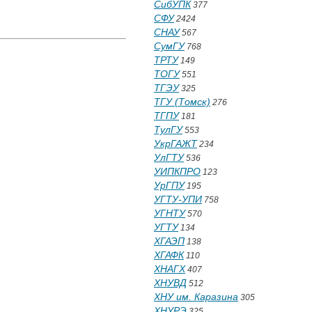
СибУПК
377
СФУ
2424
СНАУ
567
СумГУ
768
ТРТУ
149
ТОГУ
551
ТГЭУ
325
ТГУ (Томск)
276
ТГПУ
181
ТулГУ
553
УкрГАЖТ
234
УлГТУ
536
УИПКПРО
123
УрГПУ
195
УГТУ-УПИ
758
УГНТУ
570
УГТУ
134
ХГАЭП
138
ХГАФК
110
ХНАГХ
407
ХНУВД
512
ХНУ им. Каразина
305
ХНУРЭ
325