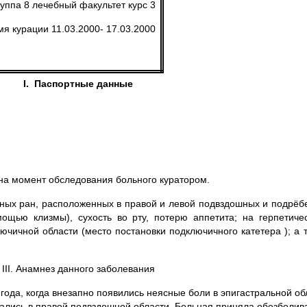
уппа 8 лечебный факультет курс 3
я курации 11.03.2000- 17.03.2000
I. Паспортные данные
 на момент обследования больного куратором.
нных ран, расположенных в правой и левой подвздошных и подрёбе
ощью клизмы), сухость во рту, потерю аппетита; на герпе­тиче
ючичной области (место постановки подключичного катетера ); а 
III. Анамнез данного заболевания
да, когда внезапно появились неясные боли в эпигастральной об
вались в правой подвздошной области. Больная приняла обезболив