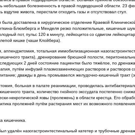
ь небольшая болезненность в правой подвздошной области. 23 фе
 вздутие живота, перестали отходить газы и отсутствовал стул.
ыла доставлена в хирургическое отделе­ние Краевой Клиническо
Щеткина-Блюмберга и Менделя резко положительные, кишечные шу
 холодный пот, пульс 120 в минуту, лейкоцитоз со сдвигом лейкоцит
слепой кишке (чаши Клойбера).
аппендэктомия, то­тальная иммобилизационная назогастроинтест
ишечного тракта), дренирование брюшной полости, пери­тонеальны
оследующих 2 дней состояние пациентки было тяжёлое, по дренаж
рапия, пу­тём инфузий плазмозаменяющих растворов и растворов с
питание; дважды в день про­мываелся желудочно-кишечный тракт (
ия, больная в палате реанима­ции, проводилась антибактериаль
кишечного тракта, количество гнойного экссудата постепенно сниж
ки-некротической язвы (пролежень) в области крестца. Его обраб
к­тика пролежней путём растирания мест их возможного появлени
а кишечника.
л уда­лён назогастроинтестинальный катетер и трубочные дрена