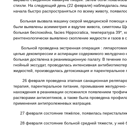
стихли. На следующий день (22 февраля) наблюдалась лиш
начала быстро распространяться по всему животу, появилось
Больная вы­звала машину скорой медицинской помощи и б
были выявлены асимметрия и вздутие жи­вота, симптомы 
больная беспокойна, facies Hippocratica, температура 39*,
рентгенологически выявлено скопление жидкости и газов в 
Больной проведена экстренная операция : ляпаротомия, 
целью декомпрес­сии и аспирации содержимого желудочно-к
больная доствлена в реанимационную палату. В течение п
гнойный экссудат, проводилась интенсивная антибиотикоте
жидкостей, производилась детоксикация и парентеральное 
26 февраля проведена этапная санационная реляпаротом
терапия, парентеральное пита­ние, промывание желудочно-
нахождения в реанимации ослож­нился появлением трофичес
растворами антисептиков, а также была проведена профила
применения антипролежневых матрацев.
27 февраля состояние тяжёлое, появилась пе­ристальтик
28 февраля состояние больной средней тяжести, у неё бы