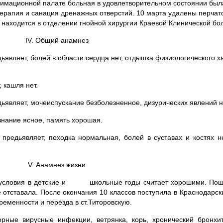
нимационной палате больная в удовлетворительном состоянии бы
терапия и санация дренаж­ных отверстий. 10 марта удалены перча
 находится в отделении гнойной хирургии Краевой Клинической бо
IV. Общий анамнез
ьявляет, болей в области сердца нет, отдышка физиологического 
 кашля нет.
ьявляет, мочеиспускание безболезненное, дизурических явлений 
знание ясное, память хорошая.
предьявляет, походка нормальная, болей в суставах и костях н
V. Анамнез жизни
ые условия в детские и школьные годы считает хорошими. Пошл
 отставала. После окончания 10 клас­сов поступила в Краснодарс
ременности и перезда в ст.Титоровскую.
рные вирусные инфекции, ветрянка, корь, хронический бронхит