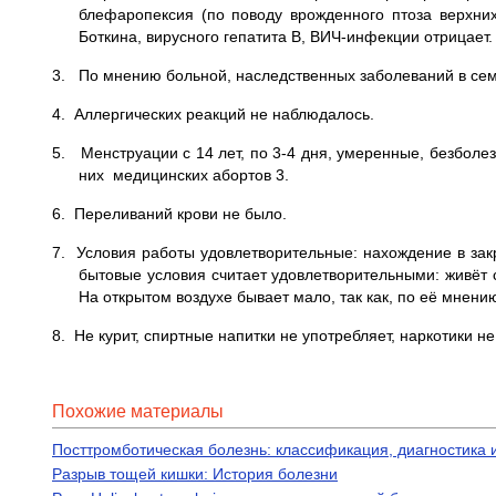
блефаропексия (по поводу врожденного птоза верхних 
Боткина, вирусного гепатита В, ВИЧ-инфекции отрицает.
3. По мнению больной, наследственных заболеваний в семь
4. Аллергических реакций не наблюдалось.
5. Менструации с 14 лет, по 3-4 дня, умеренные, безболез
них медицинских абортов 3.
6. Переливаний крови не было.
7. Условия работы удовлетво­рительные: нахождение в з
бытовые условия считает удовлетво­рительными: живёт
На открытом воздухе бывает мало, так как, по её мнени
8. Не курит, спиртные напитки не употребляет, наркотики не
Похожие материалы
Посттромботическая болезнь: классификация, диагностика 
Разрыв тощей кишки: История болезни