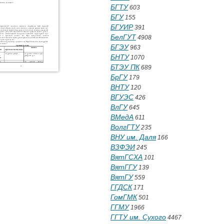
БГТУ
603
БГУ
155
БГУИР
391
БелГУТ
4908
БГЭУ
963
БНТУ
1070
БТЭУ ПК
689
БрГУ
179
ВНТУ
120
ВГУЭС
426
ВлГУ
645
ВМедА
611
ВолгГТУ
235
ВНУ им. Даля
166
ВЗФЭИ
245
ВятГСХА
101
ВятГГУ
139
ВятГУ
559
ГГДСК
171
ГомГМК
501
ГГМУ
1966
ГГТУ им. Сухого
4467