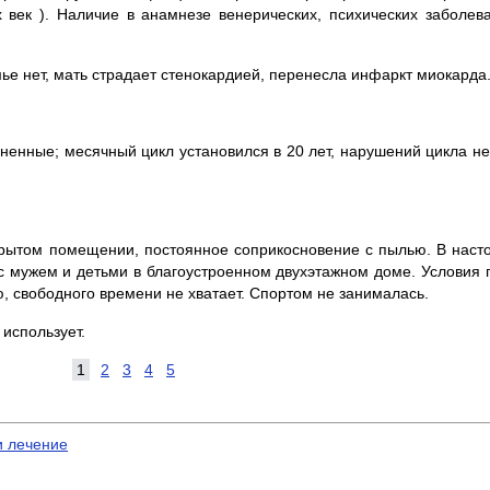
век ). Наличие в анамнезе венерических, психических заболеван
е нет, мать страдает стенокардией, перене­сла инфаркт миокарда
ненные; месячный цикл устано­вился в 20 лет, нарушений цикла н
акрытом помещении, постоянное соприкосновение с пылью. В нас
 с мужем и детьми в благоустроенном двухэтажном доме. Условия 
ю, свободного вре­мени не хватает. Спортом не занималась.
 использует.
1
2
3
4
5
и лечение