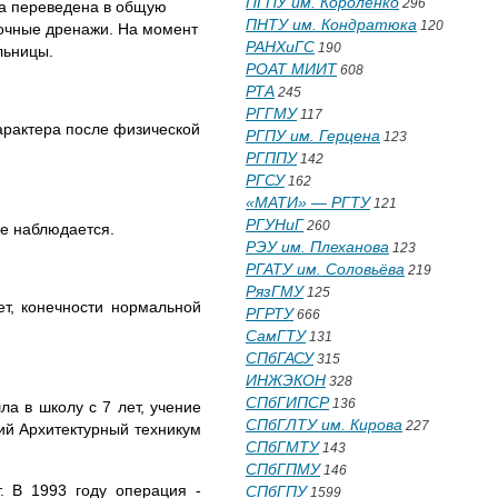
ПГПУ им. Короленко
296
ла переведена в общую
ПНТУ им. Кондратюка
120
точные дренажи. На момент
РАНХиГС
190
льницы.
РОАТ МИИТ
608
РТА
245
РГГМУ
117
характера после физической
РГПУ им. Герцена
123
РГППУ
142
РГСУ
162
«МАТИ» — РГТУ
121
РГУНиГ
260
не наблюдается.
РЭУ им. Плеханова
123
РГАТУ им. Соловьёва
219
РязГМУ
125
ет, конечности нормальной
РГРТУ
666
СамГТУ
131
СПбГАСУ
315
ИНЖЭКОН
328
СПбГИПСР
136
а в школу с 7 лет, учение
СПбГЛТУ им. Кирова
227
кий Архитектурный техникум
СПбГМТУ
143
СПбГПМУ
146
. В 1993 году операция -
СПбГПУ
1599