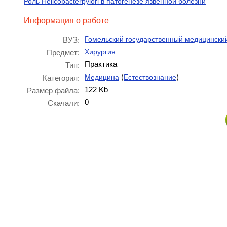
Роль Helicobacterpylori в патогенезе язвенной болезни
Информация о работе
Гомельский государственный медицинский
ВУЗ:
Хирургия
Предмет:
Практика
Тип:
(
)
Медицина
Естествознание
Категория:
122 Kb
Размер файла:
0
Скачали: