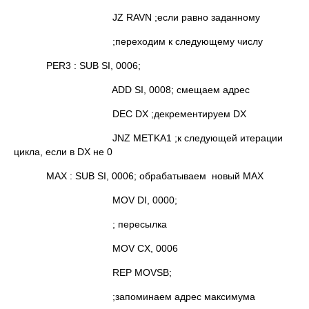
JZ RAVN ;если равно заданному
;переходим к следующему числу
PER3 : SUB SI, 0006;
ADD SI, 0008; смещаем адрес
DEC DX ;декрементируем DX
JNZ METKA1 ;к следующей итерации
цикла, если в DX не 0
MAX : SUB SI, 0006; обрабатываем новый MAX
MOV DI, 0000;
; пересылка
MOV CX, 0006
REP MOVSB;
;запоминаем адрес максимума