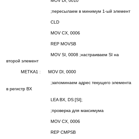
MOV DI, 0010
;пересылаем в минимум 1-ый элемент
CLD
MOV CX, 0006
REP MOVSB
MOV SI, 0008 ;настраиваем SI на
второй элемент
METKA1 : MOV DI, 0000
;запоминаем адрес текущего элемента
в регистр BX
LEA BX, DS:[SI];
;проверка для максимума
MOV CX, 0006
REP CMPSB