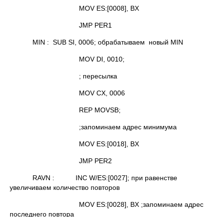
MOV ES:[0008], BX
JMP PER1
MIN : SUB SI, 0006; обрабатываем новый MIN
MOV DI, 0010;
; пересылка
MOV CX, 0006
REP MOVSB;
;запоминаем адрес минимума
MOV ES:[0018], BX
JMP PER2
RAVN : INC W/ES:[0027]; при равенстве
увеличиваем количество повторов
MOV ES:[0028], BX ;запоминаем адрес
последнего повтора