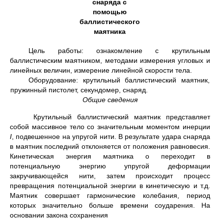
снаряда
с
помощью
баллистического
маятника
Цель работы: ознакомление с крутильным
баллистическим маятником, методами изме­рения угловых и
линейных величин, измерение линейной скорости тела.
Оборудование: крутильный баллистический маятник,
пружинный пистолет, секундомер, снаряд.
Общие сведения
Крутильный баллистический маятник представляет
собой массивное тело со значи­тельным моментом инерции
I
, подвешенное на упругой нити. В результате удара снаряда
в маятник последний отклоняется от положения равновесия.
Кинетическая энергия маятника о переходит в
потенциальную энергию упругой деформации
закручивающейся ни­ти, затем происходит процесс
превращения потенциальной энергии в кинетическую и т.д.
Маятник совершает гармонические колебания, период
которых значительно больше времени соударения. На
основании закона сохранения