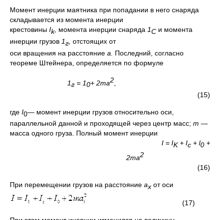
Момент инерции маятника при попадании в него снаряда
складывается из момента инерции
крестовины
I
,
момента инерции снаряда
1
и момента
k
С
инерции грузов
1
,
отстоящих от
г
оси вращения на расстояние
а.
Последний, согласно
теореме Штейнера, определяется по формуле
2
1
= 1
+ 2т
a
,
г
0
(15)
где
I
— момент инерции грузов относительно оси,
0
параллельной данной и проходящей че­рез центр масс;
т
—
масса одного груза. Полный момент инерции
I
=
I
+
I
+
l
+
K
c
0
2
ma
(16)
При перемещении грузов на расстояние
а
от оси
х
(17)
При этом момент инерции изменился на величину