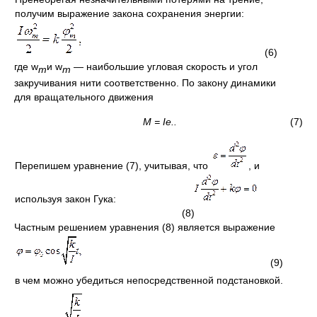
получим выражение закона сохранения энергии:
(6)
где w
и w
— наибольшие угловая скорость и угол
т
т
закручивания нити соответственно. По закону динамики
для вращательного движения
М =
I
e
.
.
(7)
Перепишем уравнение (7), учитывая, что
, и
используя закон Гука:
(8)
Частным решением уравнения (8) является выражение
(9)
в чем можно убедиться непосредственной подстановкой.