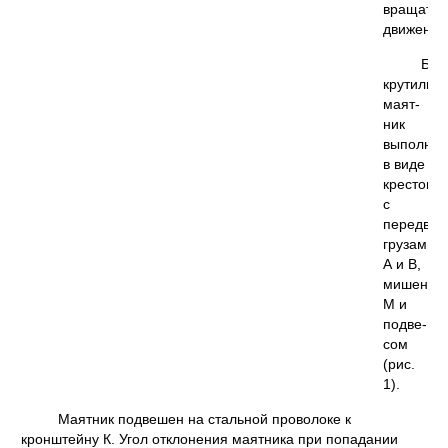
вращател
движения
Бал
крутильн
маят-
ник
выполнен
в виде
крестови
с
передви
грузами
А и В,
мишенью
М и
подве­
сом
(рис.
1).
Маятник подвешен на стальной проволоке к
кронштейну К. Угол отклонения маятника при попадании