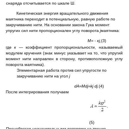
снаряда отсчитывается по шкале Ш.
Кинетическая энергия вращательного движения
маятника переходит в потенциальную, равную работе по
закручиванию нити. На основании закона Гука момент
упругих сил нити пропорционален углу поворота
j
маятника:
М= - к
j
,
(3)
где
к
— коэффициент пропорциональности, называемый
модулем кручения (знак минус ука­зывает на то, что упругий
момент нити направлен в сторону, противоположную углу
поворо­та маятника).
Элементарная работа против сил упругости по
закручиванию нити на угол
j
dA
=
M
d
j
=
k
j
d
j
.
(4)
После интегрирования получаем
(5)
Пренебрегая незначительными потерями на трение,