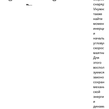
снаряда
V
нужно
также
найти
момент
инерции
и
начальну
угловую
скорость
маятника
Для
этого
восполь­
зуемся
законом
сохранен
механиче
ской
энергии
и
динамики