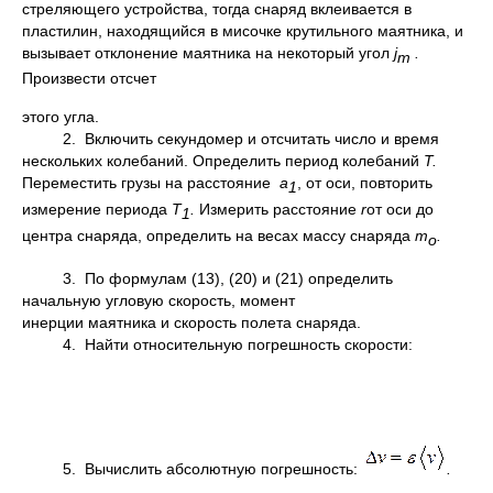
стреляю­щего устройства, тогда снаряд вклеивается в
пластилин, находящийся в мисочке крутильно­го маятника, и
вызывает отклонение маятника на некоторый угол
j
.
т
Произвести отсчет
этого угла.
2. Включить секундомер и отсчитать число и время
нескольких колебаний. Определить период колебаний
Т.
Переместить грузы на расстояние
а
, от оси, повторить
1
изме­рение периода
T
.
Измерить расстояние
r
от оси до
1
центра снаряда, определить на весах массу снаряда
m
.
о
3. По формулам (13), (20) и (21) определить
начальную угловую скорость, момент
инерции маятника и скорость полета снаряда.
4. Найти относительную погрешность скорости:
5. Вычислить абсолютную погрешность:
.