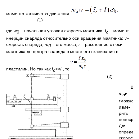
момента количества движения
(1)
где w
– начальная угловая скорость маятника;
I
– момент
0
c
инерции снаряда относительно оси вращения маятника;
v
–
скорость снаряда;
m
–
его масса;
r
– расстояние от оси
0
маятника до центра снаряда в месте его вклеивания в
пластилин. Но так как
I
<<
I
, то
.
c
(2)
Вел
m
и
о
r
можно
изме­
рить
непосред
Для
определе
скорости