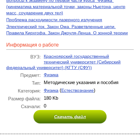
Вопросы к экзамену по первой части курса "Физика"
(кинематика материальной точки, законы Ньютона, центр
масс, соударение двух тел)
Проблема расходимости лазерного излучения
Электрический ток. Закон Ома. Разветвленные цепи.
Правила Кирхгофа. Закон Джоуля-Ленца. О зонной теории
Информация о работе
Красноярский государственный
ВУЗ:
технический университет (Сибирский
федеральный университет) (КГТУ (СФУ))
Физика
Предмет:
Методические указания и пособия
Тип:
(
)
Физика
Естествознание
Категория:
180 Kb
Размер файла:
0
Скачали:
Скачать файл