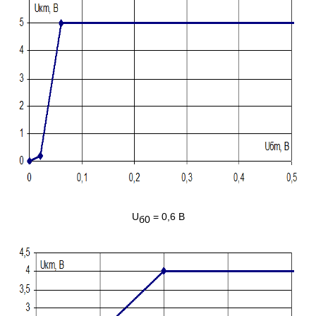
U
= 0,6 B
б
0