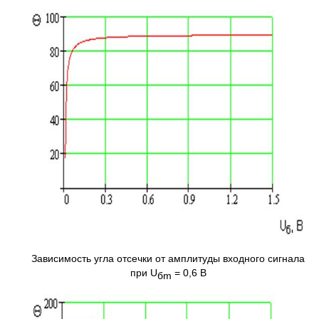
Зависимость угла отсечки от амплитуды входного сигнала
при U
= 0,6 B
б
m