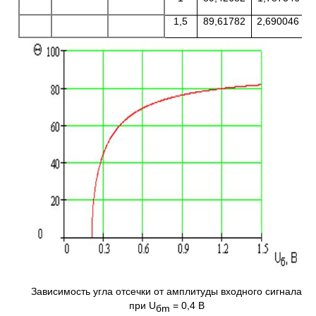
1,5
89,61782
2,690046
Зависимость угла отсечки от амплитуды входного сигнала
при U
= 0,4 B
б
m