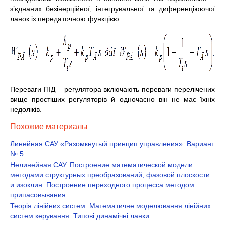
з’єднаних безінерційної, інтегрувальної та диференціюючої
ланок із передаточною функцією:
Переваги ПІД – регулятора включають переваги перелічених
вище простіших регуляторів й одночасно він не має їхніх
недоліків.
Похожие материалы
Линейная САУ «Разомкнутый принцип управления». Вариант
№ 5
Нелинейная САУ. Построение математической модели
методами структурных преобразований, фазовой плоскости
и изоклин. Построение переходного процесса методом
припасовывания
Теорія лінійних систем. Математичне моделювання лінійних
систем керування. Типові динамічні ланки