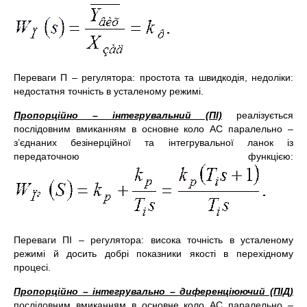
Переваги П – регулятора: простота та швидкодія, недоліки:
недостатня точність в усталеному режимі.
Пропорційно – інтегрувальний (ПІ)
реалізується
послідовним вмиканням в основне коло АС паралельно –
з’єднаних безінерційної та інтегрувальної ланок із
передаточною функцією:
Переваги ПІ – регулятора: висока точність в усталеному
режимі й досить добрі показники якості в перехідному
процесі.
Пропорційно – інтегрувально – диференціюючий (ПІД)
послідовним вмиканням в основне коло АС паралельно –