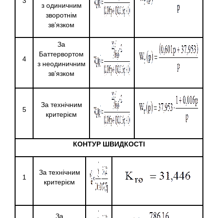
3
з одиничним
зворотнім
зв’язком
За
Баттервортом
4
з неодиничним
зв’язком
За технічним
5
критерієм
КОНТУР ШВИДКОСТІ
За технічним
1
критерієм
За