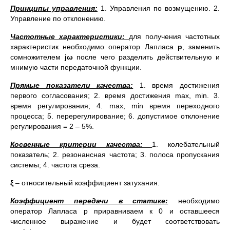
Принципы управления:
1. Управления по возмущению. 2.
Управление по отклонению.
Частотные характеристики:
для получения частотных
характеристик необходимо оператор Лапласа
р
, заменить
сомножителем
jω
после чего разделить действительную и
мнимую части передаточной функции.
Прямые показатели качества:
1. время достижения
первого согласования; 2. время достижения max, min. 3.
время регулирования; 4. max, min время переходного
процесса; 5. перерегулирование; 6. допустимое отклонение
регулирования = 2 – 5%.
Косвенные критерии качества:
1. колебательный
показатель; 2. резонансная частота; 3. полоса пропускания
системы; 4. частота среза.
ξ
– относительный коэффициент затухания.
Коэффициент передачи в статике:
необходимо
оператор Лапласа р приравниваем к 0 и оставшееся
численное выражение и будет соответствовать