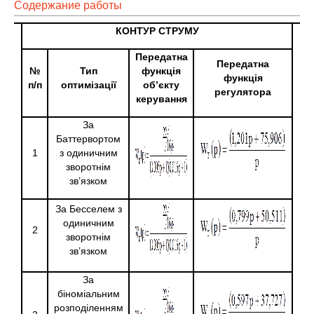
Содержание работы
КОНТУР СТРУМУ
Передатна
Передатна
№
Тип
функція
функція
п/п
оптимізації
об’
єкту
регулятора
керування
За
Баттервортом
1
з одиничним
зворотнім
зв’язком
За Бесселем з
одиничним
2
зворотнім
зв’язком
За
біноміальним
розподіленням