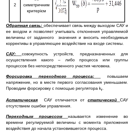
2
симетричним
критерієм
Обратная
связь:
обеспечивает связь между выходом САУ и
ее входом и позволяет учитывать отклонения управляемой
величины от заданного значения и вносить необходимые
коррективы в управляющее воздействие на входе системы.
САУ:
совокупность устройств, предназначенных для
осуществления какого – либо процесса или группы
процессов без непосредственного участия человека.
Форсировка переходного процесса:
повышаем
напряжение, но в месте первого согласования уменьшаем.
Проводим форсировку с помощью регулятора k
.
r
Астатическая
САУ отличается от
статической
САУ
отсутствием ошибки управления.
Переходным процессом
называется изменение во
времени регулируемой величины с момента приложения
воздействия до начала установившегося процесса.