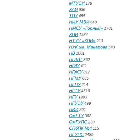
МТУСИ
179
ХАИ
656
ТПУ
455
НИУ МЭИ
640
НМСУ «Горный»
1701
ХПИ
1534
НТУУ «КПИ»
213
НУК им. Макарова
543
НВ
1001
НГАВТ
362
НГАУ
411
НГАСУ
817
НГМУ
665
НГПУ
214
НГТУ
4610
НГУ
1993
НГУЭУ
499
НИИ
201
ОмГТУ
302
ОмГУПС
230
СПбПК №4
115
ПГУПС
2489