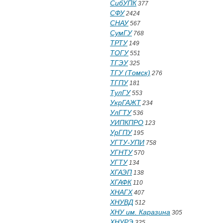
СибУПК
377
СФУ
2424
СНАУ
567
СумГУ
768
ТРТУ
149
ТОГУ
551
ТГЭУ
325
ТГУ (Томск)
276
ТГПУ
181
ТулГУ
553
УкрГАЖТ
234
УлГТУ
536
УИПКПРО
123
УрГПУ
195
УГТУ-УПИ
758
УГНТУ
570
УГТУ
134
ХГАЭП
138
ХГАФК
110
ХНАГХ
407
ХНУВД
512
ХНУ им. Каразина
305
ХНУРЭ
325