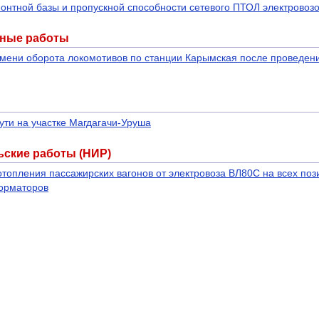
онтной базы и пропускной способности сетевого ПТОЛ электровоз
рные работы
мени оборота локомотивов по станции Карымская после проведени
ути на участке Магдагачи-Уруша
ьские работы (НИР)
топления пассажирских вагонов от электровоза ВЛ80С на всех поз
форматоров