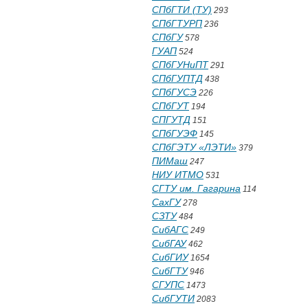
СПбГТИ (ТУ)
293
СПбГТУРП
236
СПбГУ
578
ГУАП
524
СПбГУНиПТ
291
СПбГУПТД
438
СПбГУСЭ
226
СПбГУТ
194
СПГУТД
151
СПбГУЭФ
145
СПбГЭТУ «ЛЭТИ»
379
ПИМаш
247
НИУ ИТМО
531
СГТУ им. Гагарина
114
СахГУ
278
СЗТУ
484
СибАГС
249
СибГАУ
462
СибГИУ
1654
СибГТУ
946
СГУПС
1473
СибГУТИ
2083