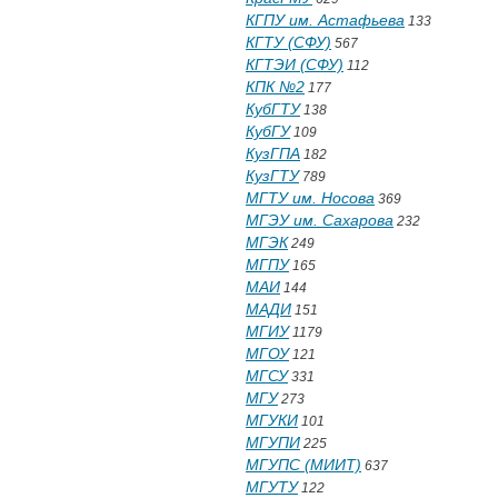
КГПУ им. Астафьева
133
КГТУ (СФУ)
567
КГТЭИ (СФУ)
112
КПК №2
177
КубГТУ
138
КубГУ
109
КузГПА
182
КузГТУ
789
МГТУ им. Носова
369
МГЭУ им. Сахарова
232
МГЭК
249
МГПУ
165
МАИ
144
МАДИ
151
МГИУ
1179
МГОУ
121
МГСУ
331
МГУ
273
МГУКИ
101
МГУПИ
225
МГУПС (МИИТ)
637
МГУТУ
122