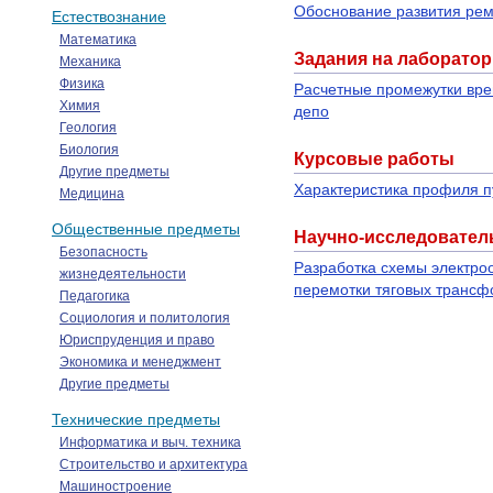
Обоснование развития рем
Естествознание
Математика
Задания на лаборато
Механика
Физика
Расчетные промежутки вре
Химия
депо
Геология
Биология
Курсовые работы
Другие предметы
Характеристика профиля п
Медицина
Общественные предметы
Научно-исследовател
Безопасность
Разработка схемы электроо
жизнедеятельности
перемотки тяговых транс
Педагогика
Социология и политология
Юриспруденция и право
Экономика и менеджмент
Другие предметы
Технические предметы
Информатика и выч. техника
Строительство и архитектура
Машиностроение