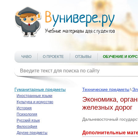
ЧАВО
О ПРОЕКТЕ
ОТЗЫВЫ
ОБУЧЕНИЕ И КУР
Гуманитарные предметы
Технические предметы
Эл
\
Иностранные языки
Экономика, орган
Культура и искусство
железных дорог
История
Психология
Дальневосточный государс
Русский язык
Философия
Дополнительные мат
Другие предметы