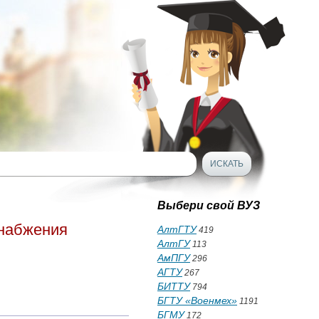
Выбери свой ВУЗ
снабжения
АлтГТУ
419
АлтГУ
113
АмПГУ
296
АГТУ
267
БИТТУ
794
БГТУ «Военмех»
1191
БГМУ
172