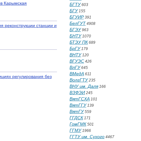
ов Карымская
БГТУ
603
БГУ
155
БГУИР
391
БелГУТ
4908
я реконструкции станции и
БГЭУ
963
БНТУ
1070
БТЭУ ПК
689
БрГУ
179
ВНТУ
120
ВГУЭС
426
ВлГУ
645
ВМедА
611
ициях регулирования без
ВолгГТУ
235
ВНУ им. Даля
166
ВЗФЭИ
245
ВятГСХА
101
ВятГГУ
139
ВятГУ
559
ГГДСК
171
ГомГМК
501
ГГМУ
1966
ГГТУ им. Сухого
4467