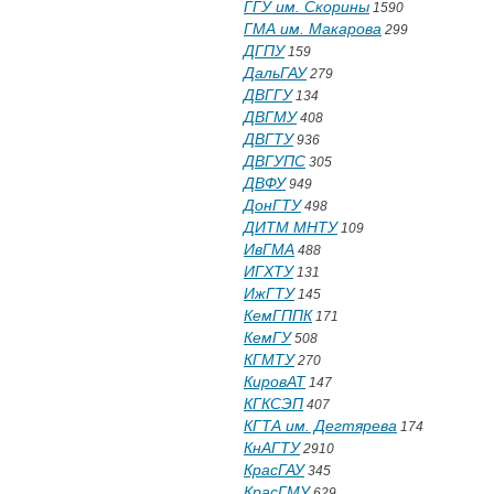
ГГУ им. Скорины
1590
ГМА им. Макарова
299
ДГПУ
159
ДальГАУ
279
ДВГГУ
134
ДВГМУ
408
ДВГТУ
936
ДВГУПС
305
ДВФУ
949
ДонГТУ
498
ДИТМ МНТУ
109
ИвГМА
488
ИГХТУ
131
ИжГТУ
145
КемГППК
171
КемГУ
508
КГМТУ
270
КировАТ
147
КГКСЭП
407
КГТА им. Дегтярева
174
КнАГТУ
2910
КрасГАУ
345
КрасГМУ
629