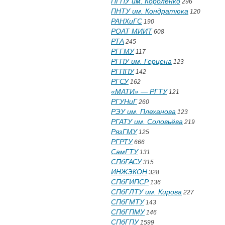
ПГПУ им. Короленко
296
ПНТУ им. Кондратюка
120
РАНХиГС
190
РОАТ МИИТ
608
РТА
245
РГГМУ
117
РГПУ им. Герцена
123
РГППУ
142
РГСУ
162
«МАТИ» — РГТУ
121
РГУНиГ
260
РЭУ им. Плеханова
123
РГАТУ им. Соловьёва
219
РязГМУ
125
РГРТУ
666
СамГТУ
131
СПбГАСУ
315
ИНЖЭКОН
328
СПбГИПСР
136
СПбГЛТУ им. Кирова
227
СПбГМТУ
143
СПбГПМУ
146
СПбГПУ
1599