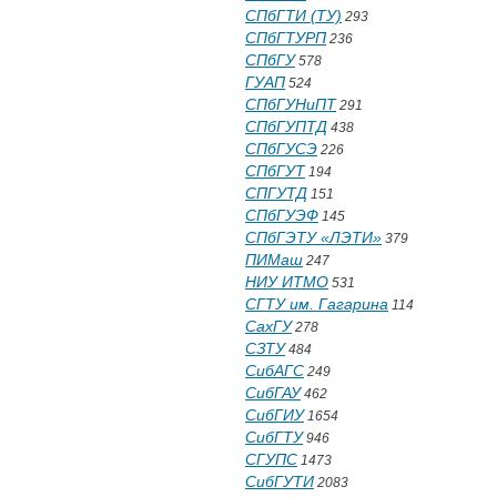
СПбГТИ (ТУ)
293
СПбГТУРП
236
СПбГУ
578
ГУАП
524
СПбГУНиПТ
291
СПбГУПТД
438
СПбГУСЭ
226
СПбГУТ
194
СПГУТД
151
СПбГУЭФ
145
СПбГЭТУ «ЛЭТИ»
379
ПИМаш
247
НИУ ИТМО
531
СГТУ им. Гагарина
114
СахГУ
278
СЗТУ
484
СибАГС
249
СибГАУ
462
СибГИУ
1654
СибГТУ
946
СГУПС
1473
СибГУТИ
2083