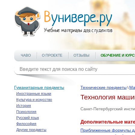
ЧАВО
О ПРОЕКТЕ
ОТЗЫВЫ
ОБУЧЕНИЕ И КУР
Гуманитарные предметы
Технические предметы
Ма
\
Иностранные языки
Технология маши
Культура и искусство
История
Санкт-Петербургский инст
Психология
Русский язык
Дополнительные мат
Философия
Другие предметы
Приближенные формулы для