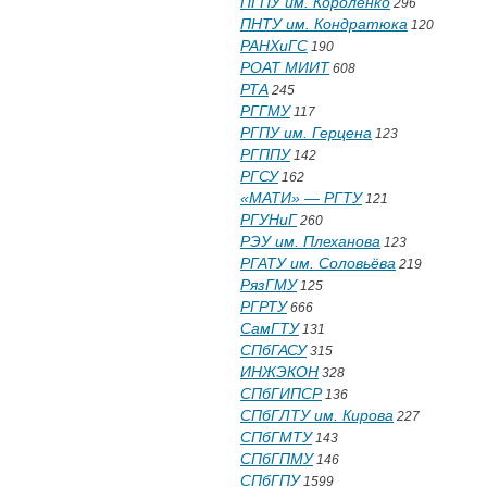
ПГПУ им. Короленко
296
ПНТУ им. Кондратюка
120
РАНХиГС
190
РОАТ МИИТ
608
РТА
245
РГГМУ
117
РГПУ им. Герцена
123
РГППУ
142
РГСУ
162
«МАТИ» — РГТУ
121
РГУНиГ
260
РЭУ им. Плеханова
123
РГАТУ им. Соловьёва
219
РязГМУ
125
РГРТУ
666
СамГТУ
131
СПбГАСУ
315
ИНЖЭКОН
328
СПбГИПСР
136
СПбГЛТУ им. Кирова
227
СПбГМТУ
143
СПбГПМУ
146
СПбГПУ
1599