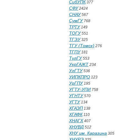
СибУПК
377
СФУ
2424
СНАУ
567
СумГУ
768
ТРТУ
149
ТОГУ
551
ТГЭУ
325
ТГУ (Томск)
276
ТГПУ
181
ТулГУ
553
УкрГАЖТ
234
УлГТУ
536
УИПКПРО
123
УрГПУ
195
УГТУ-УПИ
758
УГНТУ
570
УГТУ
134
ХГАЭП
138
ХГАФК
110
ХНАГХ
407
ХНУВД
512
ХНУ им. Каразина
305
ХНУРЭ
325