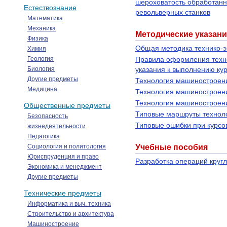
шероховатость обработанн
Естествознание
револьверных станков
Математика
Механика
Методические указани
Физика
Общая методика технико-э
Химия
Геология
Правила оформления техно
Биология
указания к выполнению ку
Другие предметы
Технология машиностроени
Медицина
Технология машиностроени
Технология машиностроени
Общественные предметы
Типовые маршруты техноло
Безопасность
Типовые ошибки при курсо
жизнедеятельности
Педагогика
Социология и политология
Учебные пособия
Юриспруденция и право
Разработка операций круг
Экономика и менеджмент
Другие предметы
Технические предметы
Информатика и выч. техника
Строительство и архитектура
Машиностроение