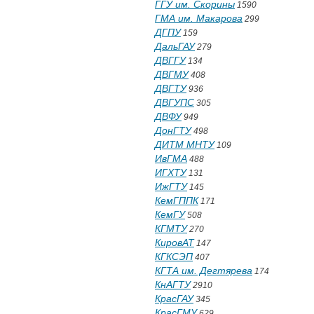
ГГУ им. Скорины
1590
ГМА им. Макарова
299
ДГПУ
159
ДальГАУ
279
ДВГГУ
134
ДВГМУ
408
ДВГТУ
936
ДВГУПС
305
ДВФУ
949
ДонГТУ
498
ДИТМ МНТУ
109
ИвГМА
488
ИГХТУ
131
ИжГТУ
145
КемГППК
171
КемГУ
508
КГМТУ
270
КировАТ
147
КГКСЭП
407
КГТА им. Дегтярева
174
КнАГТУ
2910
КрасГАУ
345
КрасГМУ
629