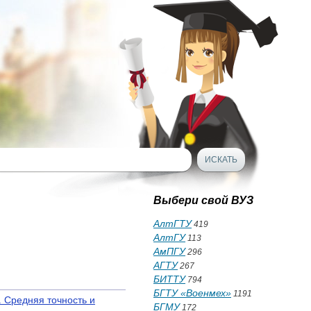
Выбери свой ВУЗ
АлтГТУ
419
АлтГУ
113
АмПГУ
296
АГТУ
267
БИТТУ
794
БГТУ «Военмех»
1191
 Средняя точность и
БГМУ
172