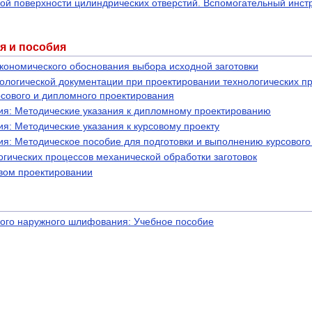
ой поверхности цилиндрических отверстий. Вспомогательный инстр
я и пособия
кономического обоснования выбора исходной заготовки
логической документации при проектировании технологических п
рсового и дипломного проектирования
я: Методические указания к дипломному проектированию
я: Методические указания к курсовому проекту
я: Методическое пособие для подготовки и выполнению курсового
гических процессов механической обработки заготовок
вом проектировании
лого наружного шлифования: Учебное пособие