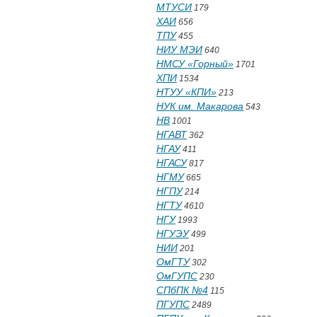
МТУСИ
179
ХАИ
656
ТПУ
455
НИУ МЭИ
640
НМСУ «Горный»
1701
ХПИ
1534
НТУУ «КПИ»
213
НУК им. Макарова
543
НВ
1001
НГАВТ
362
НГАУ
411
НГАСУ
817
НГМУ
665
НГПУ
214
НГТУ
4610
НГУ
1993
НГУЭУ
499
НИИ
201
ОмГТУ
302
ОмГУПС
230
СПбПК №4
115
ПГУПС
2489