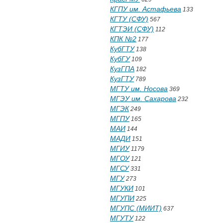
КГПУ им. Астафьева
133
КГТУ (СФУ)
567
КГТЭИ (СФУ)
112
КПК №2
177
КубГТУ
138
КубГУ
109
КузГПА
182
КузГТУ
789
МГТУ им. Носова
369
МГЭУ им. Сахарова
232
МГЭК
249
МГПУ
165
МАИ
144
МАДИ
151
МГИУ
1179
МГОУ
121
МГСУ
331
МГУ
273
МГУКИ
101
МГУПИ
225
МГУПС (МИИТ)
637
МГУТУ
122