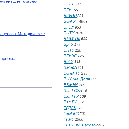
умент для токарно-
БГТУ
603
БГУ
155
БГУИР
391
БелГУТ
4908
БГЭУ
963
БНТУ
1070
роцессов: Методические
БТЭУ ПК
689
БрГУ
179
ВНТУ
120
ВГУЭС
426
 проекта
ВлГУ
645
ВМедА
611
ВолгГТУ
235
ВНУ им. Даля
166
ВЗФЭИ
245
ВятГСХА
101
ВятГГУ
139
ВятГУ
559
ГГДСК
171
ГомГМК
501
ГГМУ
1966
ГГТУ им. Сухого
4467