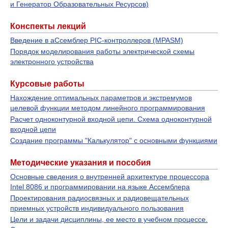
и Генератор Образовательных Ресурсов)
Конспекты лекций
Введение в аСсемблер PIC-контроллеров (MPASM)
Порядок моделирования работы электрической схемы
электронного устройства
Курсовые работы
Нахождение оптимальных параметров и экстремумов
целевой функции методом линейного программирования
Расчет одноконтурной входной цепи. Схема одноконтурной
входной цепи
Создание программы "Калькулятор" с основными функциями
Методические указания и пособия
Основные сведения о внутренней архитектуре процессора
Intel 8086 и программировании на языке Ассемблера
Проектирования радиосвязных и радиовещательных
приемных устройств индивидуального пользования
Цели и задачи дисциплины, ее место в учебном процессе.