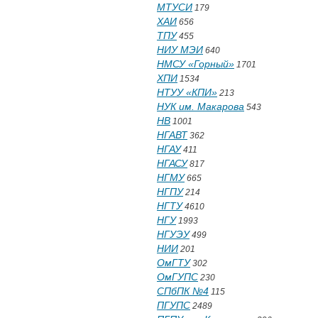
МТУСИ
179
ХАИ
656
ТПУ
455
НИУ МЭИ
640
НМСУ «Горный»
1701
ХПИ
1534
НТУУ «КПИ»
213
НУК им. Макарова
543
НВ
1001
НГАВТ
362
НГАУ
411
НГАСУ
817
НГМУ
665
НГПУ
214
НГТУ
4610
НГУ
1993
НГУЭУ
499
НИИ
201
ОмГТУ
302
ОмГУПС
230
СПбПК №4
115
ПГУПС
2489