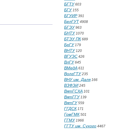
БГТУ
603
БГУ
155
БГУИР
391
БелГУТ
4908
БГЭУ
963
БНТУ
1070
БТЭУ ПК
689
БрГУ
179
ВНТУ
120
ВГУЭС
426
ВлГУ
645
ВМедА
611
ВолгГТУ
235
ВНУ им. Даля
166
ВЗФЭИ
245
ВятГСХА
101
ВятГГУ
139
ВятГУ
559
ГГДСК
171
ГомГМК
501
ГГМУ
1966
ГГТУ им. Сухого
4467