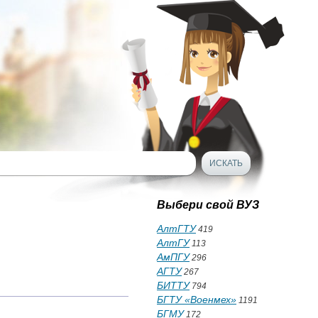
Выбери свой ВУЗ
АлтГТУ
419
АлтГУ
113
АмПГУ
296
АГТУ
267
БИТТУ
794
БГТУ «Военмех»
1191
БГМУ
172