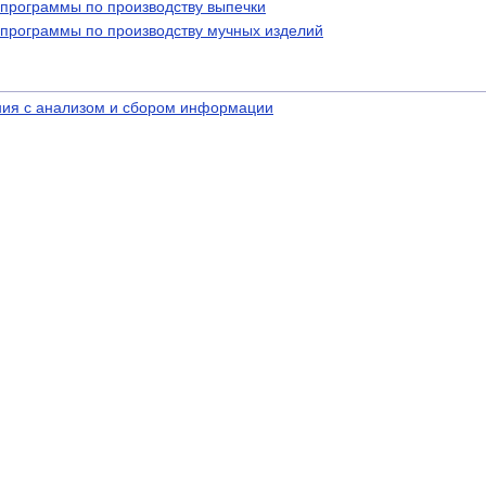
 программы по производству выпечки
 программы по производству мучных изделий
ния с анализом и сбором информации