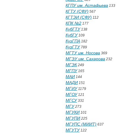
КГПУ им. Астафьева
133
КГТУ (СФУ)
567
КГТЭИ (СФУ)
112
КПК №2
177
КубГТУ
138
КубГУ
109
КузГПА
182
КузГТУ
789
МГТУ им. Носова
369
МГЭУ им. Сахарова
232
МГЭК
249
МГПУ
165
МАИ
144
МАДИ
151
МГИУ
1179
МГОУ
121
МГСУ
331
МГУ
273
МГУКИ
101
МГУПИ
225
МГУПС (МИИТ)
637
МГУТУ
122