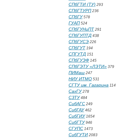
СПбГТИ (ТУ)
293
СПбГТУРП
236
СПбГУ
578
ГУАП
524
СПбГУНиПТ
291
СПбГУПТД
438
СПбГУСЭ
226
СПбГУТ
194
СПГУТД
151
СПбГУЭФ
145
СПбГЭТУ «ЛЭТИ»
379
ПИМаш
247
НИУ ИТМО
531
СГТУ им. Гагарина
114
СахГУ
278
СЗТУ
484
СибАГС
249
СибГАУ
462
СибГИУ
1654
СибГТУ
946
СГУПС
1473
СибГУТИ
2083