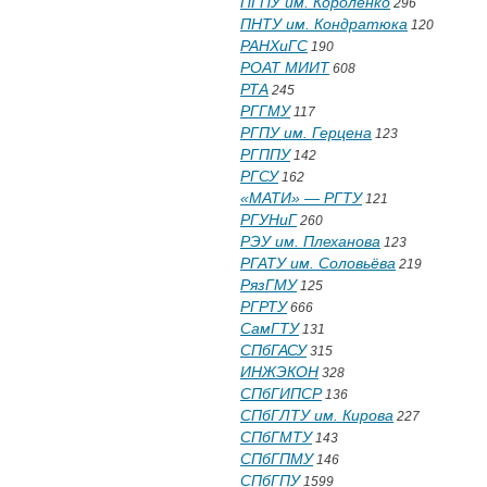
ПГПУ им. Короленко
296
ПНТУ им. Кондратюка
120
РАНХиГС
190
РОАТ МИИТ
608
РТА
245
РГГМУ
117
РГПУ им. Герцена
123
РГППУ
142
РГСУ
162
«МАТИ» — РГТУ
121
РГУНиГ
260
РЭУ им. Плеханова
123
РГАТУ им. Соловьёва
219
РязГМУ
125
РГРТУ
666
СамГТУ
131
СПбГАСУ
315
ИНЖЭКОН
328
СПбГИПСР
136
СПбГЛТУ им. Кирова
227
СПбГМТУ
143
СПбГПМУ
146
СПбГПУ
1599