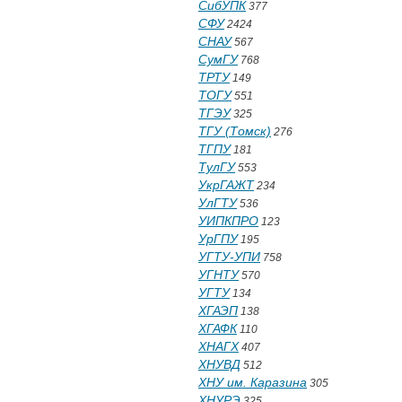
СибУПК
377
СФУ
2424
СНАУ
567
СумГУ
768
ТРТУ
149
ТОГУ
551
ТГЭУ
325
ТГУ (Томск)
276
ТГПУ
181
ТулГУ
553
УкрГАЖТ
234
УлГТУ
536
УИПКПРО
123
УрГПУ
195
УГТУ-УПИ
758
УГНТУ
570
УГТУ
134
ХГАЭП
138
ХГАФК
110
ХНАГХ
407
ХНУВД
512
ХНУ им. Каразина
305
ХНУРЭ
325