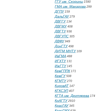
ГГУ им. Скорины
1590
ГМА им. Макарова
299
ДГПУ
159
ДальГАУ
279
ДВГГУ
134
ДВГМУ
408
ДВГТУ
936
ДВГУПС
305
ДВФУ
949
ДонГТУ
498
ДИТМ МНТУ
109
ИвГМА
488
ИГХТУ
131
ИжГТУ
145
КемГППК
171
КемГУ
508
КГМТУ
270
КировАТ
147
КГКСЭП
407
КГТА им. Дегтярева
174
КнАГТУ
2910
КрасГАУ
345
КрасГМУ
629