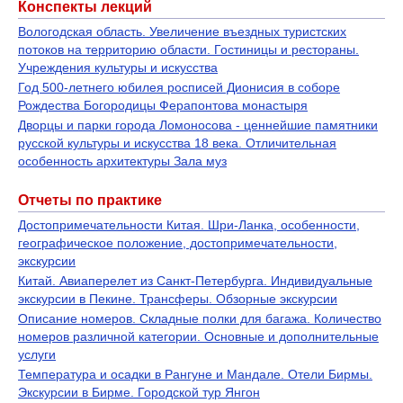
Конспекты лекций
Вологодская область. Увеличение въездных туристских
потоков на территорию области. Гостиницы и рестораны.
Учреждения культуры и искусства
Год 500-летнего юбилея росписей Дионисия в соборе
Рождества Богородицы Ферапонтова монастыря
Дворцы и парки города Ломоносова - ценнейшие памятники
русской культуры и искусства 18 века. Отличительная
особенность архитектуры Зала муз
Отчеты по практике
Достопримечательности Китая. Шри-Ланка, особенности,
географическое положение, достопримечательности,
экскурсии
Китай. Авиаперелет из Санкт-Петербурга. Индивидуальные
экскурсии в Пекине. Трансферы. Обзорные экскурсии
Описание номеров. Складные полки для багажа. Количество
номеров различной категории. Основные и дополнительные
услуги
Температура и осадки в Рангуне и Мандале. Отели Бирмы.
Экскурсии в Бирме. Городской тур Янгон