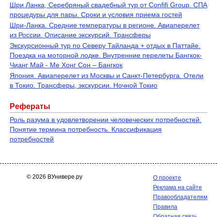
Шри Ланка, Серебряный свадебный тур от Confifi Group. СПА
процедуры для пары. Сроки и условия приема гостей
Шри-Ланка. Средние температуры в регионе. Авиаперелет
из России. Описание экскурсий. Трансферы
Экскурсионный тур по Северу Тайланда + отдых в Паттайе.
Поездка на моторной лодке. Внутренние перелеты Бангкок-
Чианг Май - Ме Хонг Сон – Бангкок
Япония. Авиаперелет из Москвы и Санкт-Петербурга. Отели
в Токио. Трансферы, экскурсии. Ночной Токио
Рефераты
Роль разума в удовлетворении человеческих потребностей.
Понятие термина потребность. Классификация
потребностей
© 2026 ВУнивере.ру
О проекте
Реклама на сайте
Правообладателям
Правила
Обратная связь