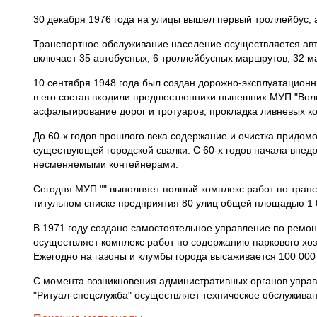
30 декабря 1976 года на улицы вышел первый троллейбус, а 
Транспортное обслуживание население осуществляется авт
включает 35 автобусных, 6 троллейбусных маршрутов, 32 м
10 сентября 1948 года был создан дорожно-эксплуатационн
в его состав входили предшественники нынешних МУП "Воло
асфальтирование дорог и тротуаров, прокладка ливневых к
До 60-х годов прошлого века содержание и очистка придом
существующей городской свалки. С 60-х годов начала внед
несменяемыми контейнерами.
Сегодня МУП "" выполняет полный комплекс работ по транс
титульном списке предприятия 80 улиц общей площадью 1 049
В 1971 году создано самостоятельное управление по ремон
осуществляет комплекс работ по содержанию паркового хо
Ежегодно на газоны и клумбы города высаживается 100 000
С момента возникновения административных органов управ
"Ритуал-спецслужба" осуществляет техническое обслужива