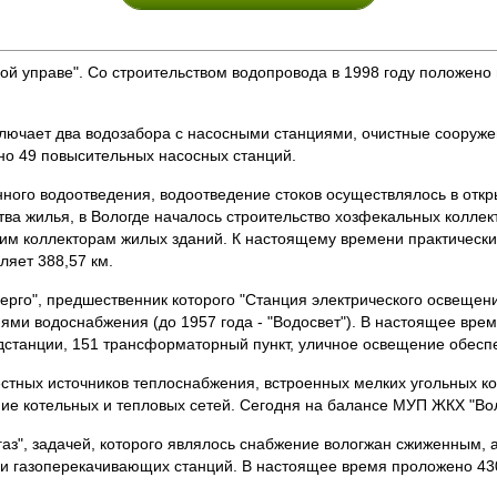
ой управе". Со строительством водопровода в 1998 году положен
ючает два водозабора с насосными станциями, очистные сооружен
но 49 повысительных насосных станций.
нного водоотведения, водоотведение стоков осуществлялось в откр
тва жилья, в Вологде началось строительство хозфекальных коллек
ким коллекторам жилых зданий. К настоящему времени практически
ляет 388,57 км.
рго", предшественник которого "Станция электрического освещени
ями водоснабжения (до 1957 года - "Водосвет"). В настоящее вре
одстанции, 151 трансформаторный пункт, уличное освещение обесп
естных источников теплоснабжения, встроенных мелких угольных 
ие котельных и тепловых сетей. Сегодня на балансе МУП ЖКХ "Воло
ргаз", задачей, которого являлось снабжение вологжан сжиженным,
в и газоперекачивающих станций. В настоящее время проложено 430