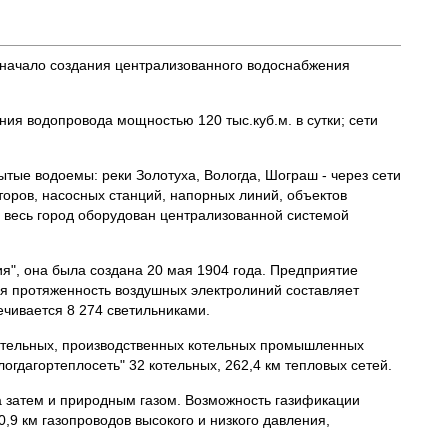
о начало создания централизованного водоснабжения
ия водопровода мощностью 120 тыс.куб.м. в сутки; сети
ытые водоемы: реки Золотуха, Вологда, Шограш - через сети
торов, насосных станций, напорных линий, объектов
 весь город оборудован централизованной системой
я", она была создана 20 мая 1904 года. Предприятие
мя протяженность воздушных электролиний составляет
ечивается 8 274 светильниками.
котельных, производственных котельных промышленных
гдагортеплосеть" 32 котельных, 262,4 км тепловых сетей.
 а затем и природным газом. Возможность газификации
,9 км газопроводов высокого и низкого давления,