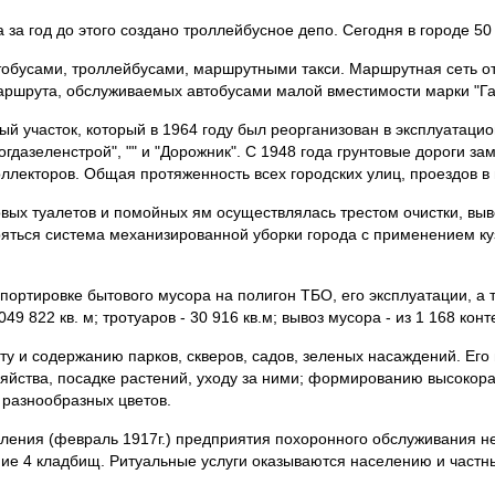
за год до этого создано троллейбусное депо. Сегодня в городе 50 
обусами, троллейбусами, маршрутными такси. Маршрутная сеть о
аршрута, обслуживаемых автобусами малой вместимости марки "Га
ый участок, который в 1964 году был реорганизован в эксплуатац
гдазеленстрой", "" и "Дорожник". С 1948 года грунтовые дороги з
оллекторов. Общая протяженность всех городских улиц, проездов в
овых туалетов и помойных ям осуществлялась трестом очистки, выв
ряться система механизированной уборки города с применением к
портировке бытового мусора на полигон ТБО, его эксплуатации, а 
 822 кв. м; тротуаров - 30 916 кв.м; вывоз мусора - из 1 168 конт
ту и содержанию парков, скверов, садов, зеленых насаждений. Его
зяйства, посадке растений, уходу за ними; формированию высоко
 разнообразных цветов.
ления (февраль 1917г.) предприятия похоронного обслуживания 
ние 4 кладбищ. Ритуальные услуги оказываются населению и част