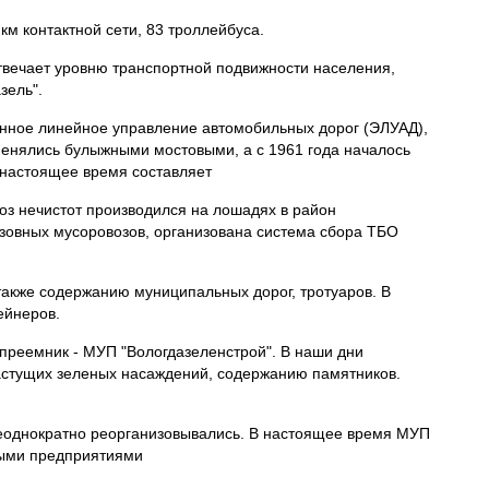
км контактной сети, 83 троллейбуса.
твечает уровню транспортной подвижности населения,
зель".
ионное линейное управление автомобильных дорог (ЭЛУАД),
аменялись булыжными мостовыми, а с 1961 года началось
 настоящее время составляет
оз нечистот производился на лошадях в район
узовных мусоровозов, организована система сбора ТБО
также содержанию муниципальных дорог, тротуаров. В
ейнеров.
 преемник - МУП "Вологдазеленстрой". В наши дни
растущих зеленых насаждений, содержанию памятников.
неоднократно реорганизовывались. В настоящее время МУП
ными предприятиями