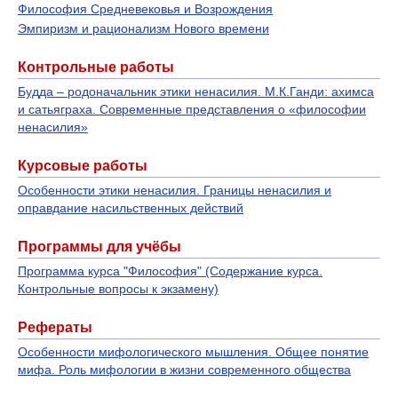
Философия Средневековья и Возрождения
Эмпиризм и рационализм Нового времени
Контрольные работы
Будда – родоначальник этики ненасилия. М.К.Ганди: ахимса
и сатьяграха. Современные представления о «философии
ненасилия»
Курсовые работы
Особенности этики ненасилия. Границы ненасилия и
оправдание насильственных действий
Программы для учёбы
Программа курса "Философия" (Содержание курса.
Контрольные вопросы к экзамену)
Рефераты
Особенности мифологического мышления. Общее понятие
мифа. Роль мифологии в жизни современного общества