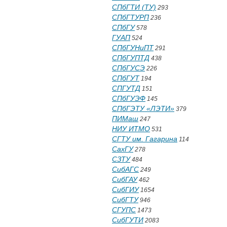
СПбГТИ (ТУ)
293
СПбГТУРП
236
СПбГУ
578
ГУАП
524
СПбГУНиПТ
291
СПбГУПТД
438
СПбГУСЭ
226
СПбГУТ
194
СПГУТД
151
СПбГУЭФ
145
СПбГЭТУ «ЛЭТИ»
379
ПИМаш
247
НИУ ИТМО
531
СГТУ им. Гагарина
114
СахГУ
278
СЗТУ
484
СибАГС
249
СибГАУ
462
СибГИУ
1654
СибГТУ
946
СГУПС
1473
СибГУТИ
2083