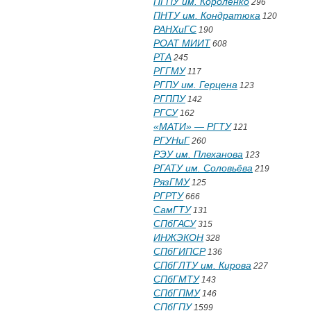
ПГПУ им. Короленко
296
ПНТУ им. Кондратюка
120
РАНХиГС
190
РОАТ МИИТ
608
РТА
245
РГГМУ
117
РГПУ им. Герцена
123
РГППУ
142
РГСУ
162
«МАТИ» — РГТУ
121
РГУНиГ
260
РЭУ им. Плеханова
123
РГАТУ им. Соловьёва
219
РязГМУ
125
РГРТУ
666
СамГТУ
131
СПбГАСУ
315
ИНЖЭКОН
328
СПбГИПСР
136
СПбГЛТУ им. Кирова
227
СПбГМТУ
143
СПбГПМУ
146
СПбГПУ
1599