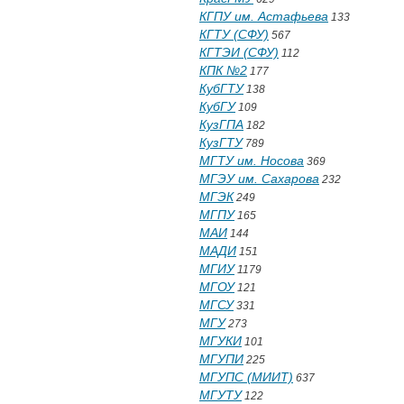
КГПУ им. Астафьева
133
КГТУ (СФУ)
567
КГТЭИ (СФУ)
112
КПК №2
177
КубГТУ
138
КубГУ
109
КузГПА
182
КузГТУ
789
МГТУ им. Носова
369
МГЭУ им. Сахарова
232
МГЭК
249
МГПУ
165
МАИ
144
МАДИ
151
МГИУ
1179
МГОУ
121
МГСУ
331
МГУ
273
МГУКИ
101
МГУПИ
225
МГУПС (МИИТ)
637
МГУТУ
122