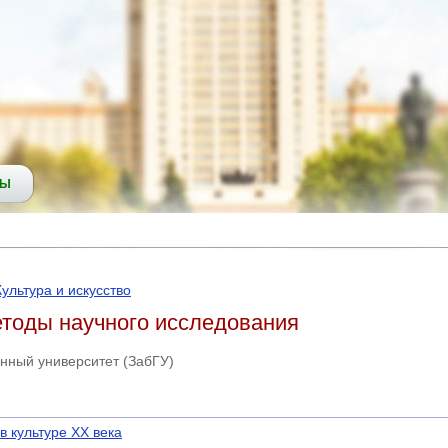
СЫ
Культура и искусство
етоды научного исследования
енный университет (ЗабГУ)
 культуре XX века