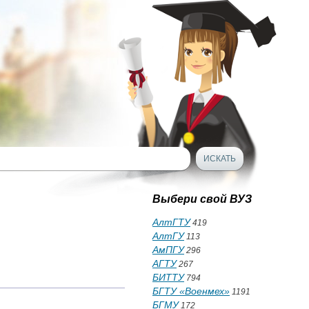
Выбери свой ВУЗ
АлтГТУ
419
АлтГУ
113
АмПГУ
296
АГТУ
267
БИТТУ
794
БГТУ «Военмех»
1191
БГМУ
172