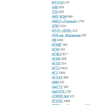
МТУСИ
179
ХАИ
656
ТПУ
455
НИУ МЭИ
640
НМСУ «Горный»
1701
ХПИ
1534
НТУУ «КПИ»
213
НУК им. Макарова
543
НВ
1001
НГАВТ
362
НГАУ
411
НГАСУ
817
НГМУ
665
НГПУ
214
НГТУ
4610
НГУ
1993
НГУЭУ
499
НИИ
201
ОмГТУ
302
ОмГУПС
230
СПбПК №4
115
ПГУПС
2489