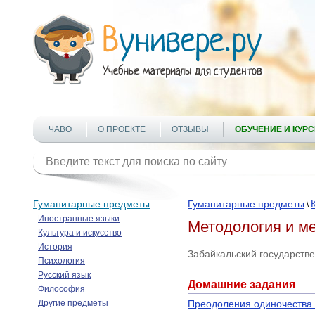
ЧАВО
О ПРОЕКТЕ
ОТЗЫВЫ
ОБУЧЕНИЕ И КУР
Гуманитарные предметы
Гуманитарные предметы
\
Иностранные языки
Методология и м
Культура и искусство
История
Забайкальский государств
Психология
Русский язык
Домашние задания
Философия
Другие предметы
Преодоления одиночества в