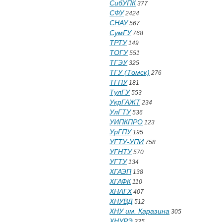
СибУПК
377
СФУ
2424
СНАУ
567
СумГУ
768
ТРТУ
149
ТОГУ
551
ТГЭУ
325
ТГУ (Томск)
276
ТГПУ
181
ТулГУ
553
УкрГАЖТ
234
УлГТУ
536
УИПКПРО
123
УрГПУ
195
УГТУ-УПИ
758
УГНТУ
570
УГТУ
134
ХГАЭП
138
ХГАФК
110
ХНАГХ
407
ХНУВД
512
ХНУ им. Каразина
305
ХНУРЭ
325