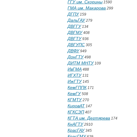
ГГУ им. Скорины
1590
ГМА им. Макарова
299
ДГПУ
159
ДальГАУ
279
ДВГГУ
134
ДВГМУ
408
ДВГТУ
936
ДВГУПС
305
ДВФУ
949
ДонГТУ
498
ДИТМ МНТУ
109
ИвГМА
488
ИГХТУ
131
ИжГТУ
145
КемГППК
171
КемГУ
508
КГМТУ
270
КировАТ
147
КГКСЭП
407
КГТА им. Дегтярева
174
КнАГТУ
2910
КрасГАУ
345
КрасГМУ
629