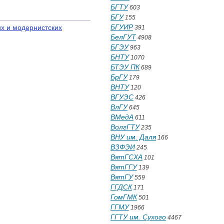
БГТУ
603
БГУ
155
БГУИР
х и модернистских
391
БелГУТ
4908
БГЭУ
963
БНТУ
1070
БТЭУ ПК
689
БрГУ
179
ВНТУ
120
ВГУЭС
426
ВлГУ
645
ВМедА
611
ВолгГТУ
235
ВНУ им. Даля
166
ВЗФЭИ
245
ВятГСХА
101
ВятГГУ
139
ВятГУ
559
ГГДСК
171
ГомГМК
501
ГГМУ
1966
ГГТУ им. Сухого
4467