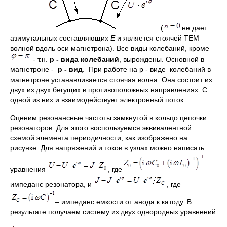
(
не дает
азимутальных составляющих
E
и является стоячей ТЕМ
волной вдоль оси магнетрона). Все виды колебаний, кроме
- т.н.
p
- вида колебаний
, вырождены. Основной в
магнетроне -
p
- вид
. При работе на p - виде колебаний в
магнетроне устанавливается стоячая волна. Она состоит из
двух из двух бегущих в противоположных направлениях. С
одной из них и взаимодействует электронный поток.
Оценим резонансные частоты замкнутой в кольцо цепочки
резонаторов. Для этого воспользуемся эквивалентной
схемой элемента периодичности, как изображено на
рисунке. Для напряжений и токов в узлах можно написать
уравнения
, где
–
импеданс резонатора, и
, где
– импеданс емкости от анода к катоду. В
результате получаем систему из двух однородных уравнений