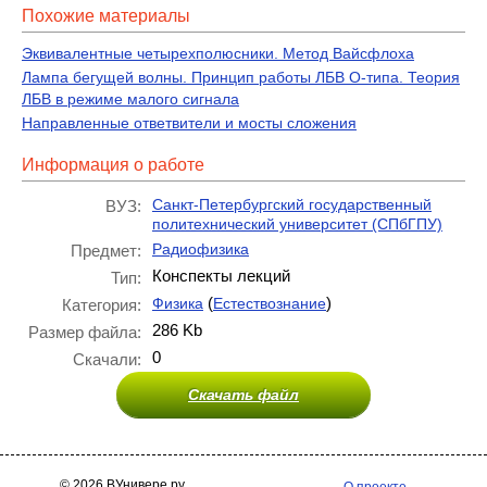
Похожие материалы
Эквивалентные четырехполюсники. Метод Вайсфлоха
Лампа бегущей волны. Принцип работы ЛБВ О-типа. Теория
ЛБВ в режиме малого сигнала
Направленные ответвители и мосты сложения
Информация о работе
Санкт-Петербургский государственный
ВУЗ:
политехнический университет (СПбГПУ)
Радиофизика
Предмет:
Конспекты лекций
Тип:
(
)
Физика
Естествознание
Категория:
286 Kb
Размер файла:
0
Скачали:
Скачать файл
© 2026 ВУнивере.ру