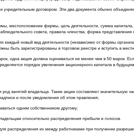
 учредительным договором. Эти два документа обычно объединяют
ы, местоположение фирмы, цель деятельности, сумма капитала, н
наблюдательного совета, правила членства, форма представления 
сти каждый новый вид деятельности (независимо от формы органи
жны быть зарегистрированы в торговом реестре и вступить в мес
арок, одна акция должна оцениваться не менее чем в 50 марок. Е
 определяется порядок увеличения акционерного капитала в будуще
и род занятий владельца. Такие акции составляют значительную ч
надписи и после уведомления об этом правления;
аваться одним собственником другому;
ладельцам относительно распределения прибыли и голосов.
для распределения их между работниками при получении разрешен