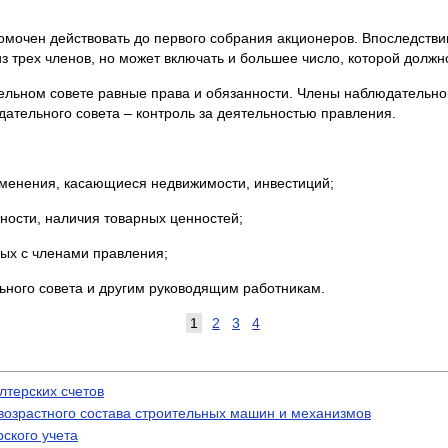
омочен действовать до первого собрания акционеров. Впоследстви
из трех членов, но может включать и большее число, которой должн
льном совете равные права и обязанности. Члены наблюдательног
ательного совета – контроль за деятельностью правления.
зменения, касающиеся недвижимости, инвестиций;
тности, наличия товарных ценностей;
ных с членами правления;
ьного совета и другим руководящим работникам.
1
2
3
4
лтерских счетов
 возрастного состава строительных машин и механизмов
ского учета