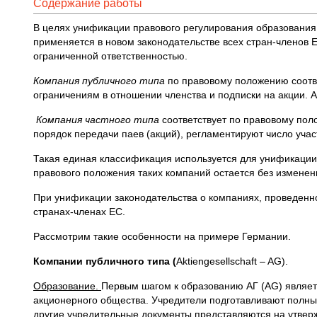
Содержание работы
В целях унификации правового регулирования образования
применяется в новом законодательстве всех стран-членов Е
ограниченной ответственностью.
Компания публичного типа
по правовому положению соотве
ограничениям в отношении членства и подписки на акции.
Компания частного типа
соответствует по правовому пол
порядок передачи паев (акций), регламентируют число уч
Такая единая классификация используется для унификации
правового положения таких компаний остается без изменен
При унификации законодательства о компаниях, проведенн
странах-членах ЕС.
Рассмотрим такие особенности на примере Германии.
Компании публичного типа (
Aktiengesellschaft – AG).
Образование.
Первым шагом к образованию АГ (AG) являет
акционерного общества. Учредители подготавливают полный
другие учредительные документы представляются на утверж