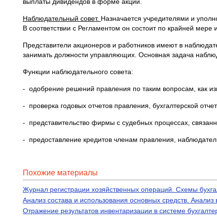
выплаты дивидендов в форме акций.
Наблюдательный совет.
Назначается учредителями и уполн
В соответствии с Регламентом он состоит по крайней мере 
Представители акционеров и работников имеют в наблюдате
занимать должности управляющих. Основная задача наблюд
Функции наблюдательного совета:
- одобрение решений правления по таким вопросам, как и
- проверка годовых отчетов правления, бухгалтерской отче
- представительство фирмы с судебных процессах, связан
- предоставление кредитов членам правления, наблюдател
Похожие материалы
Журнал регистрации хозяйственных операций. Схемы бухга
Анализ состава и использования основных средств. Анализ
Отражение результатов инвентаризации в системе бухгалтер