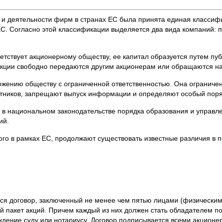
 и деятельности фирм в странах ЕС была принята единая класси
С. Согласно этой классификации выделяется два вида компаний: пу
тствует акционерному обществу, ее капитал образуется путем пуб
 Акции свободно передаются другим акционерам или обращаются на
ожению обществу с ограниченной ответственностью. Она ограниче
астников, запрещают выпуск информации и определяют особый поря
 в национальном законодательстве порядка образования и управле
ий.
ого в рамках ЕС, продолжают существовать известные различия в
ся договор, заключенный не менее чем пятью лицами (физическим
 пакет акций. Причем каждый из них должен стать обладателем по
дение суду или нотариусу. Договор подписывается всеми акционе