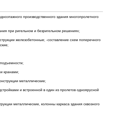
 одноэтажного производственного здания многопролетного
ания при ригельном и безригельном решениях;
нструкции железобетонные; -составление схем поперечного
ские;
оподъемности;
ми кранами;
Конструкции металлические;
стройками и встроенной в один из пролетов одноярусной
трукции металлические, колонны каркаса здания сквозного