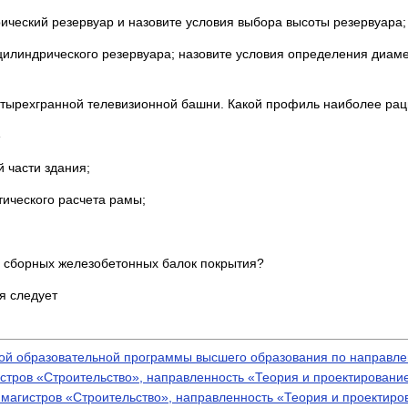
рический резервуар и назовите условия выбора высоты резервуара;
 цилиндрического резервуара; назовите условия определения диам
 четырехгранной телевизионной башни. Какой профиль наиболее ра
»
 части здания;
тического расчета рамы;
е сборных железобетонных балок покрытия?
я следует
й образовательной программы высшего образования по направлен
стров «Строительство», направленность «Теория и проектировани
 магистров «Строительство», направленность «Теория и проектиро