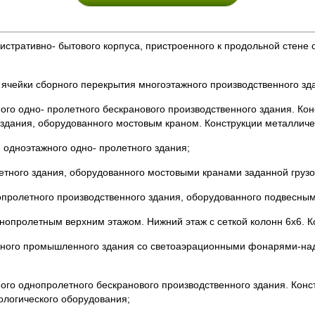
истративно- бытового корпуса, пристроенного к продольной стене
 ячейки сборного перекрытия многоэтажного производственного зд
ного одно- пролетного бескранового производственного здания. Ко
 здания, оборудованного мостовым краном. Конструкции металличе
е одноэтажного одно- пролетного здания;
етного здания, оборудованного мостовыми кранами заданной груз
опролетного производственного здания, оборудованного подвесны
днопролетным верхним этажом. Нижний этаж с сеткой колонн 6x6. 
ажного промышленного здания со светоаэрационными фонарями-над
ого однопролетного бескранового производственного здания. Конс
ологического оборудования;