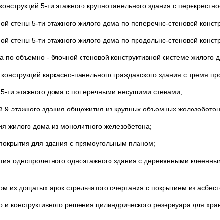
онструкций 5-ти этажного крупнопанельного здания с перекрестно
ой стены 5-ти этажного жилого дома по поперечно-стеновой констр
ой стены 5-ти этажного жилого дома по продольно-стеновой констр
а по объемно - блочной стеновой конструктивной системе жилого 
конструкций каркасно-панельного гражданского здания с тремя п
о 5-ти этажного дома с поперечными несущими стенами;
ий 9-этажного здания общежития из крупных объемных железобетон
ия жилого дома из монолитного железобетона;
 покрытия для здания с прямоугольным планом;
рытия однопролетного одноэтажного здания с деревянными клеенн
сом из дощатых арок стрельчатого очертания с покрытием из асбес
о и конструктивного решения цилиндрического резервуара для хр