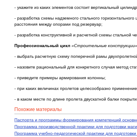
- укажите из каких элементов состоит вертикальный цилинд
- разработка схемы надземного стального горизонтального
расстояния между опорами под резервуар;
- разработка конструктивной и расчетной схемы стальной
Профессиональный цикл
«Строительные конструкции
- выбрать расчетную схему поперечной рамы двухпролетной
- назовите рациональный для конкретного случая метод ста
- приведите примеры армирования колонны;
- при каких величинах пролетов целесообразно применени
- в каком месте по длине пролета двускатной балки покрыти
Похожие материалы
Паспорта и программы формирования компетенций основно
Программа производственной практики для подготовки маги
Программа учебно-педагогической практики для подготовки