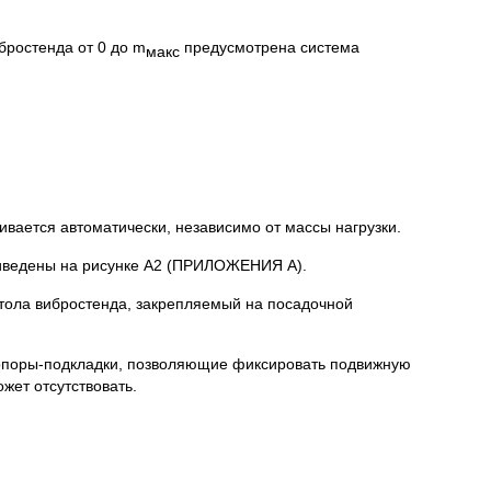
бростенда от 0 до m
предусмотрена система
макс
ается автоматически, независимо от массы нагрузки.
риведены на рисунке А2 (ПРИЛОЖЕНИЯ А).
тола вибростенда, закрепляемый на посадочной
 опоры-подкладки, позволяющие фиксировать подвижную
жет отсутствовать.