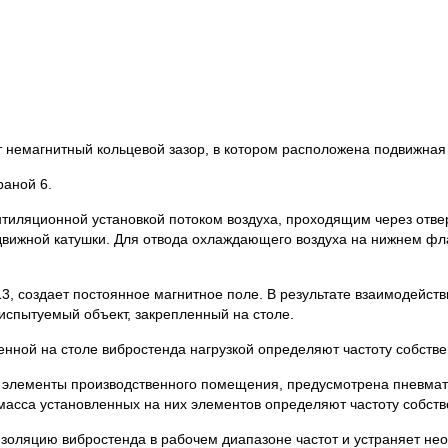
т немагнитный кольцевой зазор, в котором расположена подвижная 
раной 6.
ляционной установкой потоком воздуха, проходящим через отверст
движной катушки. Для отвода охлаждающего воздуха на нижнем фл
, создает постоянное магнитное поле. В результате взаимодейств
испытуемый объект, закрепленный на столе.
енной на столе вибростенда нагрузкой определяют частоту собств
 элементы производственного помещения, предусмотрена пневма
асса установленных на них элементов определяют частоту собствен
золяцию вибростенда в рабочем диапазоне частот и устраняет не