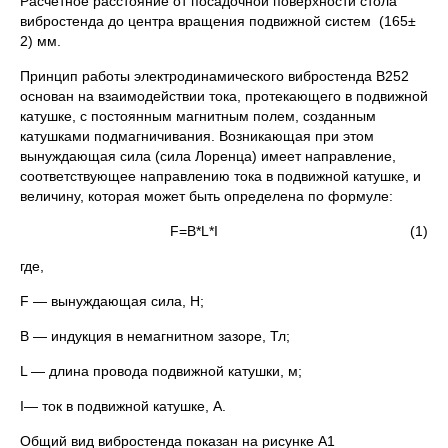
Расчетное расстояние от посадочной поверхности стола
вибростенда до центра вращения подвижной систем (165±
2) мм.
Принцип работы электродинамического вибростенда В252
основан на взаимодействии тока, протекающего в подвижной
катушке, с постоянным магнитным полем, созданным
катушками подмагничивания. Возникающая при этом
вынуждающая сила (сила Лоренца) имеет направление,
соответствующее направлению тока в подвижной катушке, и
величину, которая может быть определена по формуле:
F=B*L*I (1)
где,
F — вынуждающая сила, Н;
В — индукция в немагнитном зазоре, Тл;
L — длина провода подвижной катушки, м;
I— ток в подвижной катушке, А.
Общий вид вибростенда показан на рисунке А1