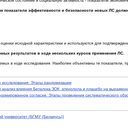
ическое состояние и социальную активность - показатели экономич
е показатели эффективности и безопасности новых ЛС долж
нки исходной характеристики и используются для подтверждения
ых результатов в ходе нескольких курсов применения ЛС.
х в ходе исследования. Наиболее объективны те показатели, п
е исследования. Этапы рандомизации
 анализ влияния Беталока ЗОК, атенолола и плацебо на выраженн
ормированное согласие. Этапы проведения систематического обз
й университет (БГМУ (Беларусь))