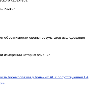
еского характера
ны быть:
 объективности оценки результатов исследования
ри измерении которых влияние
ость бронхоспазма у больных АГ с сопутствующей БА
ора