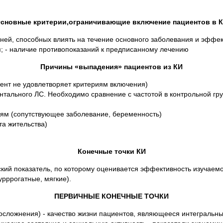
сновные критерии,ограничивающие включение пациентов в 
зней, способных влиять на течение основного заболевания и эффек
; - наличие противопоказаний к предписанному лечению
Причины «выпадения» пациентов из КИ
ент не удовлетворяет критериям включения)
тального ЛС. Необходимо сравнение с частотой в контрольной гру
ям (сопутствующее заболевание, беременность)
а жительства)
Конечные точки КИ
еский показатель, по которому оценивается эффективность изучаемо
урррогатные, мягкие).
ПЕРВИЧНЫЕ КОНЕЧНЫЕ ТОЧКИ
е осложнения) - качество жизни пациентов, являющееся интеграль