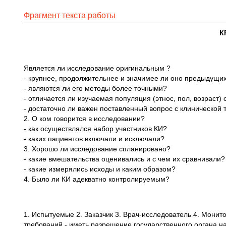
Фрагмент текста работы
К
Является ли исследование оригинальным ?
- крупнее, продолжительнее и значимее ли оно предыдущи
- являются ли его методы более точными?
- отличается ли изучаемая популяция (этнос, пол, возраст)
- достаточно ли важен поставленный вопрос с клинической 
2. О ком говорится в исследовании?
- как осуществлялся набор участников КИ?
- каких пациентов включали и исключали?
3. Хорошо ли исследование спланировано?
- какие вмешательства оценивались и с чем их сравнивали?
- какие измерялись исходы и каким образом?
4. Было ли КИ адекватно контролируемым?
1. Испытуемые 2. Заказчик 3. Врач-исследователь 4. Мон
требований - иметь разрешение государственного органа на