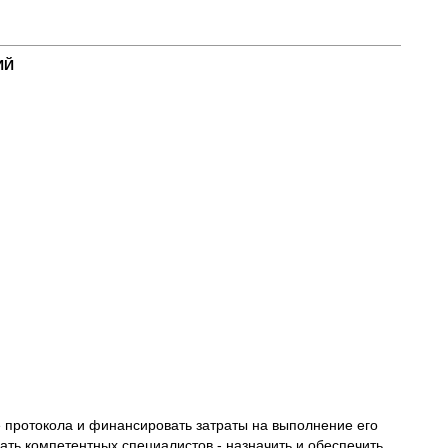
ИЙ
 протокола и финансировать затраты на выполнение его
ать компетентных специалистов - назначить и обеспечить