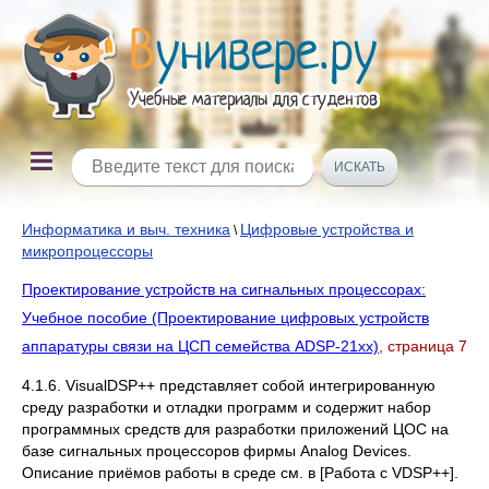
Информатика и выч. техника
Цифровые устройства и
\
микропроцессоры
Проектирование устройств на сигнальных процессорах:
Учебное пособие (Проектирование цифровых устройств
аппаратуры связи на ЦСП семейства ADSP-21xx)
, страница 7
4.1.6. VisualDSP++ представляет собой интегрированную
среду разработки и отладки программ и содержит набор
программных средств для разработки приложений ЦОС на
базе сигнальных процессоров фирмы Analog Devices.
Описание приёмов работы в среде см. в [Работа с VDSP++].