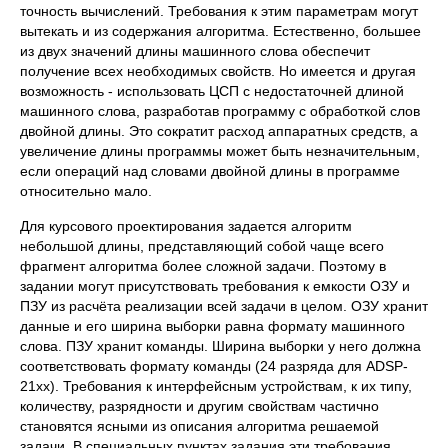
точность вычислений. Требования к этим параметрам могут
вытекать и из содержания алгоритма. Естественно, большее
из двух значений длины машинного слова обеспечит
получение всех необходимых свойств. Но имеется и другая
возможность - использовать ЦСП с недостаточней длиной
машинного слова, разработав программу с обработкой слов
двойной длины. Это сократит расход аппаратных средств, а
увеличение длины программы может быть незначительным,
если операций над словами двойной длины в программе
относительно мало.
Для курсового проектирования задается алгоритм
небольшой длины, представляющий собой чаще всего
фрагмент алгоритма более сложной задачи. Поэтому в
задании могут присутствовать требования к емкости ОЗУ и
ПЗУ из расчёта реализации всей задачи в целом. ОЗУ хранит
данные и его ширина выборки равна формату машинного
слова. ПЗУ хранит команды. Ширина выборки у него должна
соответствовать формату команды (24 разряда для ADSP-
21xx). Требования к интерфейсным устройствам, к их типу,
количеству, разрядности и другим свойствам частично
становятся ясными из описания алгоритма решаемой
задачи. В специальных пунктах задания эти требования