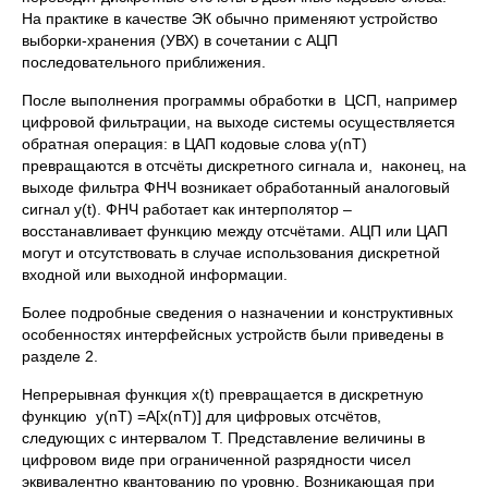
На практике в качестве ЭК обычно применяют устройство
выборки-хранения (УВХ) в сочетании с АЦП
последовательного приближения.
После выполнения программы обработки в ЦСП, например
цифровой фильтрации, на выходе системы осуществляется
обратная операция: в ЦАП кодовые слова y(nT)
превращаются в отсчёты дискретного сигнала и, наконец, на
выходе фильтра ФНЧ возникает обработанный аналоговый
сигнал y(t). ФНЧ работает как интерполятор –
восстанавливает функцию между отсчётами. АЦП или ЦАП
могут и отсутствовать в случае использования дискретной
входной или выходной информации.
Более подробные сведения о назначении и конструктивных
особенностях интерфейсных устройств были приведены в
разделе 2.
Непрерывная функция x(t) превращается в дискретную
функцию y(nТ) =А[x(nТ)] для цифровых отсчётов,
следующих с интервалом Т. Представление величины в
цифровом виде при ограниченной разрядности чисел
эквивалентно квантованию по уровню. Возникающая при