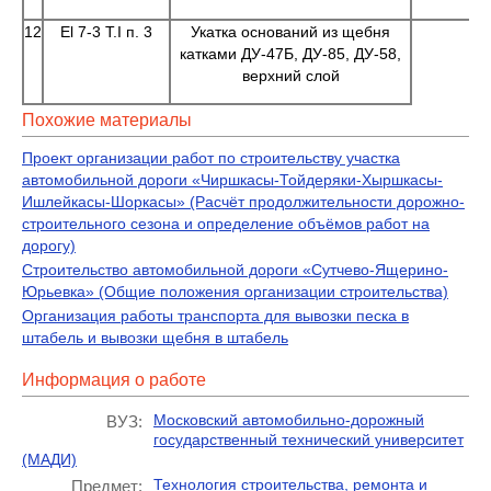
12
El 7-3 T.I п. 3
Укатка оснований из щебня
катками ДУ-47Б, ДУ-85, ДУ-58,
верхний слой
Похожие материалы
Проект организации работ по строительству участка
автомобильной дороги «Чиршкасы-Тойдеряки-Хыршкасы-
Ишлейкасы-Шоркасы» (Расчёт продолжительности дорожно-
строительного сезона и определение объёмов работ на
дорогу)
Строительство автомобильной дороги «Сутчево-Ящерино-
Юрьевка» (Общие положения организации строительства)
Организация работы транспорта для вывозки песка в
штабель и вывозки щебня в штабель
Информация о работе
Московский автомобильно-дорожный
ВУЗ:
государственный технический университет
(МАДИ)
Технология строительства, ремонта и
Предмет: