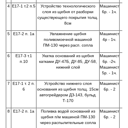
4
Е17-1 т.2 п.5
Устройство технологического
Машинист
слоя из щебня от разборки
6р. - 1ч.
существующего покрытия толщ.
8см
5
Е17-2 п. 1а
Увлажнение щебня
Машинист
поливомоечной машиной
4р - 1ч.
ПМ-130 через расп. сопла
6
Е17-3 т.1
Укатка оснований из щебня
Машинист
п.10
катками ДУ-47Б, ДУ-85, ДУ-58,
6р. -2ч.
нижний слой
Машинист
5р. - 1ч.
7
Е17-1 т. 2 п.
Устройство нижнего слоя
Машинист
6
основания из щебня толщ. 15см
6р. - 2
автогрейдером ДЗ-143, бульд.
Т-170
8
Е17-2 п. 1а
Поливка водой оснований из
Машинист
щебня п/м машиной ПМ-130
6р. - 2
через распылительные сопла