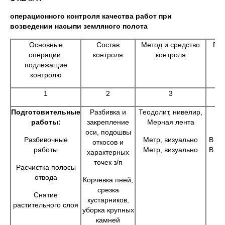
операционного контроля качества работ при
возведении насыпи земляного полота
Основные
Состав
Метод и средство
Реж
операции,
контроля
контроля
подлежащие
контролю
1
2
3
Подготовительные
Разбивка и
Теодолит, нивелир,
В
работы:
закрепление
Мерная лента
оси, подошвы
Разбивочные
Метр, визуально
В пр
откосов и
работы
Метр, визуально
В пр
характерных
точек з/п
Расчистка полосы
отвода
Корчевка пней,
срезка
Снятие
кустарников,
растительного слоя
уборка крупных
камней