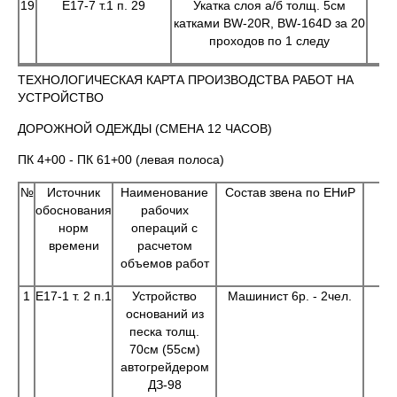
19
Е17-7 т.1 п. 29
Укатка слоя а/б толщ. 5см
катками BW-20R, BW-164D за 20
проходов по 1 следу
ТЕХНОЛОГИЧЕСКАЯ КАРТА ПРОИЗВОДСТВА РАБОТ НА
УСТРОЙСТВО
ДОРОЖНОЙ ОДЕЖДЫ (СМЕНА 12 ЧАСОВ)
ПК 4+00 - ПК 61+00 (левая полоса)
№
Источник
Наименование
Состав звена по ЕНиР
Е
обоснования
рабочих
из
норм
операций с
времени
расчетом
объемов работ
1
Е17-1 т. 2 п.1
Устройство
Машинист 6р. - 2чел.
оснований из
песка толщ.
70см (55см)
автогрейдером
ДЗ-98