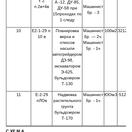
т. 2
А.-12, ДУ-85,
п.2в+4в
Машинист
ДУ-58 при
6р. - 3
15проходах по
1 следу
10
Е2-1-29 п.
Планировка
Машинист
100м2
3212,6
10 в
верха и
6р. — 2ч.
откосов
Машинист
насыпи
5р. - 1ч
автогрейдером
ДЗ-98,
экскаватором
Э-625,
бульдозером
Т-130
11
Е-2-29
Надвижка
Машинист
ЮОмЗ
512,7
пЛОв
растительного
6р. - 1ч
грунта
бульдозером
Т-170
С ХЕ М А