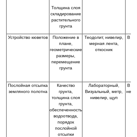
Толщина слоя
складирование
растительного
грунта
Устройство кюветов
Положение в
Теодолит, нивелир,
В пр
плане,
мерная лента,
На
геометрические
откосник
размеры,
перемещение
грунта
Послойная отсыпка
Качество
Лабораторный,
В пр
земляного полотна
грунта,
Визуальный, метр,
не р
толщина слоя
нивелир, щуп
грунта,
обеспеченность
водоотвода,
порядок
послойной
отсыпки