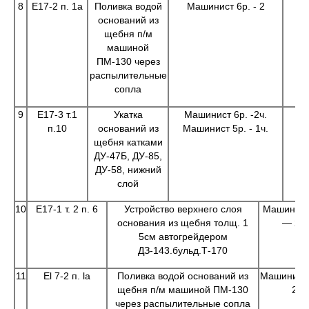
8
Е17-2 п. 1а
Поливка водой
Машинист 6р. - 2
оснований из
щебня п/м
машиной
ПМ-130 через
распылительные
сопла
9
Е17-3 т.1
Укатка
Машинист 6р. -2ч.
п.10
оснований из
Машинист 5р. - 1ч.
щебня катками
ДУ-47Б, ДУ-85,
ДУ-58, нижний
слой
10
Е17-1 т. 2 п. 6
Устройство верхнего слоя
Машинист
основания из щебня толщ. 1
— 2ч.
5см автогрейдером
ДЗ-143.бульд.Т-170
11
El 7-2 п. la
Поливка водой оснований из
Машинист 
щебня п/м машиной ПМ-130
2
через распылительные сопла