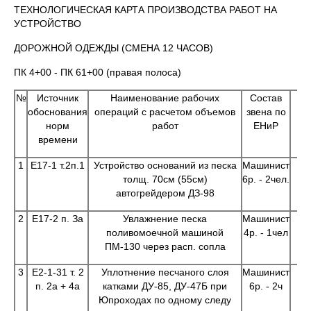
ТЕХНОЛОГИЧЕСКАЯ КАРТА ПРОИЗВОДСТВА РАБОТ НА
УСТРОЙСТВО
ДОРОЖНОЙ ОДЕЖДЫ (СМЕНА 12 ЧАСОВ)
ПК 4+00 - ПК 61+00 (правая полоса)
№
Источник
Наименование рабочих
Состав
обоснования
операций с расчетом объемов
звена по
норм
работ
ЕНиР
времени
1
Е17-1 т.2п.1
Устройство оснований из песка
Машинист
толщ. 70см (55см)
6р. - 2чел.
автогрейдером ДЗ-98
2
Е17-2 п. За
Увлажнение песка
Машинист
поливомоечной машиной
4р. - 1чел
ПМ-130 через расп. сопла
3
Е2-1-31 т. 2
Уплотнение песчаного слоя
Машинист
п. 2а + 4а
катками ДУ-85, ДУ-47Б при
6р. - 2ч
Юпроходах по одному следу