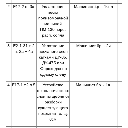
2
Е17-2 п. За
Увлажнение
Машинист 4р. - 1чел
песка
поливомоечной
машиной
ПМ-130 через
расп. сопла
3
Е2-1-31 т. 2
Уплотнение
Машинист 6р. - 2ч
п. 2а + 4а
песчаного слоя
катками ДУ-85,
ДУ-47Б при
Юпроходах по
одному следу
4
Е17-1 т.2 п.5
Устройство
Машинист 6р. - 1ч.
технологического
слоя из щебня от
разборки
существующего
покрытия толщ.
8см