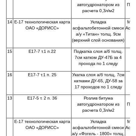
автогудронатором из
Пом
расчета 0,Зл/м2
14
Е-17 технологическая карта
Укладка
Маш
ОАО «ДОРИСС»
асфальтобетонной смеси
Асфа
а/у «Титан» толщ. 9см
5р.
(верхний слой основания)
15
Е17-7 т.1 п.22
Подкатка слоя а/б толщ.
Маш
7см катком ДУ-47Б за 4
прохода по 1 следу
16
Е17-7 т.1 п. 25
Укатка слоя а/б толщ. 7см
Маш
катками ДУ-65, ДУ-58 за
17 проходов по 1 следу
13
Е17-5 т. 2 п. 36
Розлив битума
Маш
автогудронатором из
Пом
расчета 0,Зл/м2
Е-17 технологическая карта
Укладка
Маш
ОАО «ДОРИСС»
асфальтобетонной смеси
Асфа
а/у «Фогель - 1800» толщ.
5р.