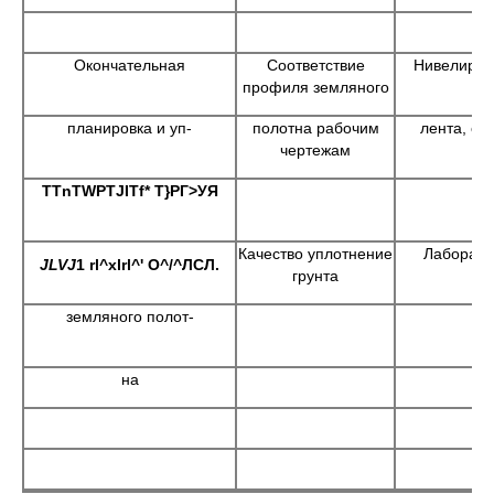
Окончательная
Соответствие
Нивелир, 
профиля земляного
планировка и уп-
полотна рабочим
лента, от
чертежам
TTnTWPTJITf*
Т}РГ>УЯ
Качество уплотнение
Лаборат
JLVJ
1
rl
^
xlrl
^' О^/^ЛСЛ.
грунта
земляного полот-
на