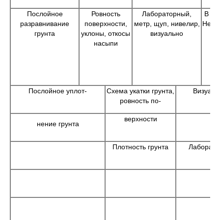
Послойное
Ровность
Лабораторный,
В пр
разравнивание
поверхности,
метр, щуп, нивелир,
Не р
грунта
уклоны, откосы
визуально
насыпи
Послойное уплот-
Схема укатки грунта,
Визуал
ровность по-
верхности
нение грунта
Плотность грунта
Лаборат