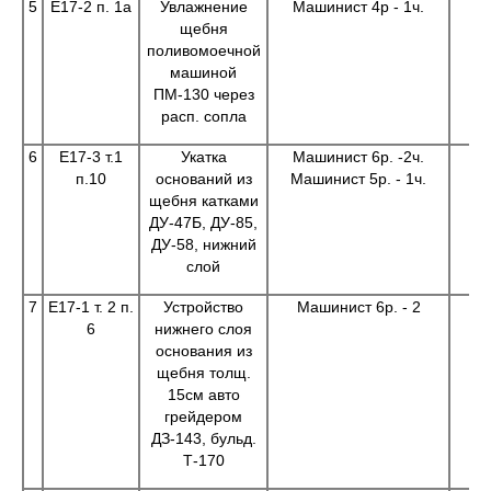
5
Е17-2 п. 1а
Увлажнение
Машинист 4р - 1ч.
щебня
поливомоечной
машиной
ПМ-130 через
расп. сопла
6
Е17-3 т.1
Укатка
Машинист 6р. -2ч.
п.10
оснований из
Машинист 5р. - 1ч.
щебня катками
ДУ-47Б, ДУ-85,
ДУ-58, нижний
слой
7
Е17-1 т. 2 п.
Устройство
Машинист 6р. - 2
6
нижнего слоя
основания из
щебня толщ.
15см авто
грейдером
ДЗ-143, бульд.
Т-170