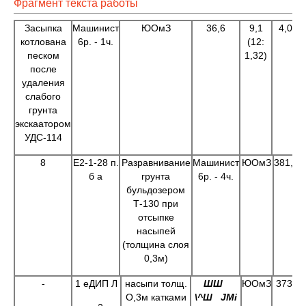
Фрагмент текста работы
Засыпка
Машинист
ЮОмЗ
36,6
9,1
4,0
котлована
6р. - 1ч.
(12:
песком
1,32)
после
удаления
слабого
грунта
экскаатором
УДС-114
8
Е2-1-28 п.
Разравнивание
Машинист
ЮОмЗ
381,9
б а
грунта
6р. - 4ч.
(
бульдозером
0
Т-130 при
отсыпке
насыпей
(толщина слоя
0,3м)
-
1 еДИП Л
насыпи толщ.
ШШ
ЮОмЗ
373.2
О,3м катками
\^Ш
JM
i