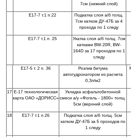
7см (нижний слой)
Е17-7 т.1 п.22
Подкатка слоя а/б толщ.
Маш
7см катком ДУ-47Б за 4
прохода по 1 следу
Е17-7 т.1 п. 25
Укатка слоя а/б толщ. 7см
Маш
катками BW-20R, BW-
164D за 17 проходов по 1
следу
Е17-5 т. 2 п. 36
Розлив битума
Маш
автогудронатором из расчета
0,Зл/м2
17
Е-17 технологическая
Укладка асфальтобетонной
карта ОАО «ДОРИСС»
смеси а/у «Фогель - 1800» толщ.
Ас
5см (верхний слой)
18
Е17-7 т.1 п.26
Подкатка слоя а/б толщ. 5см
катком ДУ-47Б за 5 проходов по
1 следу