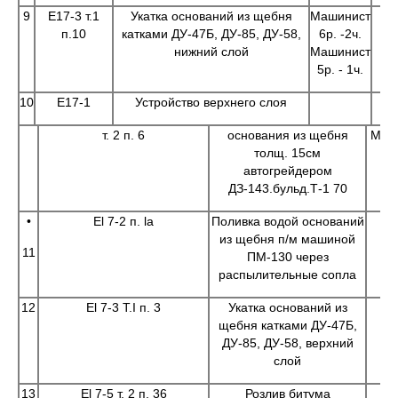
9
Е17-3 т.1
Укатка оснований из щебня
Машинист
п.10
катками ДУ-47Б, ДУ-85, ДУ-58,
6р. -2ч.
нижний слой
Машинист
5р. - 1ч.
10
Е17-1
Устройство верхнего слоя
т. 2 п. 6
основания из щебня
Маши
толщ. 15см
автогрейдером
ДЗ-143.бульд.Т-1 70
•
El 7-2 п. la
Поливка водой оснований
Маш
из щебня п/м машиной
11
ПМ-130 через
распылительные сопла
12
El 7-3 T.I п. 3
Укатка оснований из
Маш
щебня катками ДУ-47Б,
Ма
ДУ-85, ДУ-58, верхний
слой
13
El 7-5 т. 2 п. 36
Розлив битума
Маш