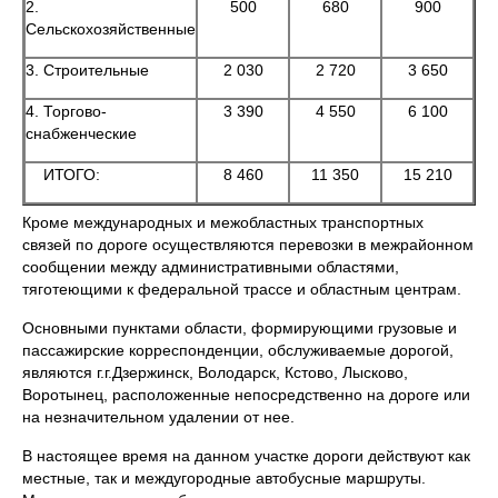
2.
500
680
900
Сельскохозяйственные
3. Строительные
2 030
2 720
3 650
4. Торгово-
3 390
4 550
6 100
снабженческие
ИТОГО:
8 460
11 350
15 210
Кроме международных и межобластных транспортных
связей по дороге осуществляются перевозки в межрайонном
сообщении между административными областями,
тяготеющими к федеральной трассе и областным центрам.
Основными пунктами области, формирующими грузовые и
пассажирские корреспонденции, обслуживаемые дорогой,
являются г.г.Дзержинск, Володарск, Кстово, Лысково,
Воротынец, расположенные непосредственно на дороге или
на незначительном удалении от нее.
В настоящее время на данном участке дороги действуют как
местные, так и междугородные автобусные маршруты.