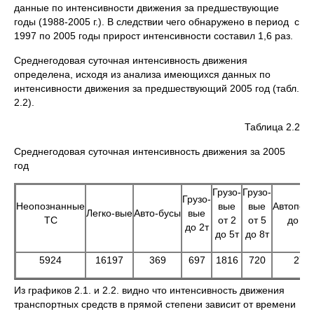
данные по интенсивности движения за предшествующие
годы (1988-2005 г.). В следствии чего обнаружено в период с
1997 по 2005 годы прирост интенсивности составил 1,6 раз.
Среднегодовая суточная интенсивность движения
определена, исходя из анализа имеющихся данных по
интенсивности движения за предшествующий 2005 год (табл.
2.2).
Таблица 2.2
Среднегодовая суточная интенсивность движения за 2005
год
Грузо-
Грузо-
Грузо-
Неопознанные
вые
вые
Автопое
Легко-вые
Авто-бусы
вые
ТС
от 2
от 5
до 8т
до 2т
до 5т
до 8т
5924
16197
369
697
1816
720
27
Из графиков 2.1. и 2.2. видно что интенсивность движения
транспортных средств в прямой степени зависит от времени