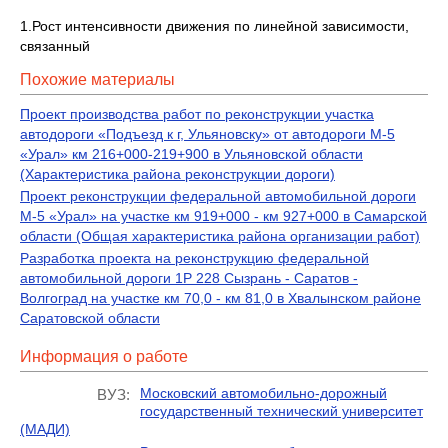
1.Рост интенсивности движения по линейной зависимости,
связанный
Похожие материалы
Проект производства работ по реконструкции участка
автодороги «Подъезд к г, Ульяновску» от автодороги М-5
«Урал» км 216+000-219+900 в Ульяновской области
(Характеристика района реконструкции дороги)
Проект реконструкции федеральной автомобильной дороги
М-5 «Урал» на участке км 919+000 - км 927+000 в Самарской
области (Общая характеристика района организации работ)
Разработка проекта на реконструкцию федеральной
автомобильной дороги 1P 228 Сызрань - Саратов -
Волгоград на участке км 70,0 - км 81,0 в Хвалынском районе
Саратовской области
Информация о работе
Московский автомобильно-дорожный
ВУЗ:
государственный технический университет
(МАДИ)