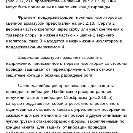
(рис.2.17,
д
) и промежуточные звенья (рис.2.17,
е
). Они
могут быть применены в начале или конце гирлянды.
Фрагмент поддерживающей гирлянды изоляторов со
сцепной арматурой представлен на рис.2.18. Серьга
1
верхней частью крепится через скобу или узел крепления к
траверсе опоры, а нижней частью - к шапке
2
верхнего
изолятора. Ушко
3
находится между нижним изолятором и
поддерживающим зажимом
4
.
Защитная
арматура позволяет выровнять
напряжение, приложенное к первым изоляторам со стороны
провода, защищает от перенапряжений. К ней относят
защитные кольца и экраны, разрядные рога.
Гасители
вибрации предназначены для защиты
проводов от вибрации. Наибольшее распространение
получили гасители вибрации Стокбриджа (рис.2.19,
а
),
которые представляют собой отрезок многопроволочного
оцинкованного стального каната с укрепленным посередине
зажимом для крепления его на проводе и двумя отлитыми из
чугуна грузами стаканообразной формы, закрепленными по
концам каната. Для защиты от вибрации проводов