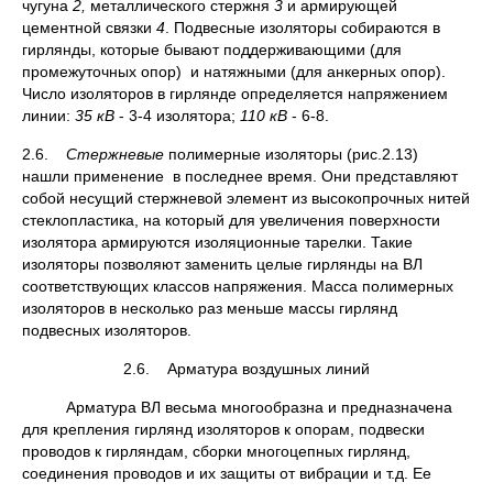
чугуна
2,
металлического стержня
3
и армирующей
цементной связки
4
. Подвесные изоляторы собираются в
гирлянды, которые бывают поддерживающими (для
промежуточных опор) и натяжными (для анкерных опор).
Число изоляторов в гирлянде определяется напряжением
линии:
35 кВ
- 3-4 изолятора;
110 кВ
- 6-8.
2.6.
Стержневые
полимерные изоляторы (рис.2.13)
нашли применение в последнее время. Они представляют
собой несущий стержневой элемент из высокопрочных нитей
стеклопластика, на который для увеличения поверхности
изолятора армируются изоляционные тарелки. Такие
изоляторы позволяют заменить целые гирлянды на ВЛ
соответствующих классов напряжения. Масса полимерных
изоляторов в несколько раз меньше массы гирлянд
подвесных изоляторов.
2.6. Арматура воздушных линий
Арматура ВЛ весьма многообразна и предназначена
для крепления гирлянд изоляторов к опорам, подвески
проводов к гирляндам, сборки многоцепных гирлянд,
соединения проводов и их защиты от вибрации и т.д. Ее