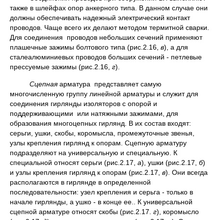
также в шлейфах опор анкерного типа. В данном случае они
должны обеспечивать надежный электрический контакт
проводов. Чаще всего их делают методом термитной сварки.
Для соединения проводов небольших сечений применяют
плашечные зажимы болтового типа (рис.2.16,
в
), а для
сталеалюминиевых проводов больших сечений - петлевые
прессуемые зажимы (рис.2.16,
г
).
Сцепная
арматура представляет самую
многочисленную группу линейной арматуры и служит для
соединения гирлянды изоляторов с опорой и
поддерживающими или натяжными зажимами, для
образования многоцепных гирлянд. В их состав входят:
серьги, ушки, скобы, коромысла, промежуточные звенья,
узлы крепления гирлянд к опорам. Сцепную арматуру
подразделяют на универсальную и специальную. К
специальной относят серьги (рис.2.17,
а
), ушки (рис.2.17,
б
)
и узлы крепления гирлянд к опорам (рис.2.17,
в
). Они всегда
располагаются в гирлянде в определенной
последовательности: узел крепления и серьга - только в
начале гирлянды, а ушко - в конце ее.. К универсальной
сцепной арматуре относят скобы (рис.2.17.
г
), коромысло