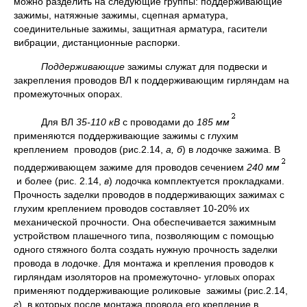
можно разделить на следующие группы: поддерживающие
зажимы, натяжные зажимы, сцепная арматура,
соединительные зажимы, защитная арматура, гасители
вибрации, дистанционные распорки.
Поддерживающие
зажимы служат для подвески и
закрепления проводов ВЛ к поддерживающим гирляндам на
промежуточных опорах.
Для ВЛ
35-110 кВ
с проводами до
185 мм
применяются поддерживающие зажимы с глухим
креплением проводов (рис.2.14,
а, б
) в лодочке зажима. В
поддерживающем зажиме для проводов сечением
240 мм
и более (рис. 2.14,
в
) лодочка комплектуется прокладками.
Прочность заделки проводов в поддерживающих зажимах с
глухим креплением проводов составляет 10-20% их
механической прочности. Она обеспечивается зажимным
устройством плашечного типа, позволяющим с помощью
одного стяжного болта создать нужную прочность заделки
провода в лодочке. Для монтажа и крепления проводов к
гирляндам изоляторов на промежуточно- угловых опорах
применяют поддерживающие роликовые зажимы (рис.2.14,
г
), в которых после монтажа провода его крепление в