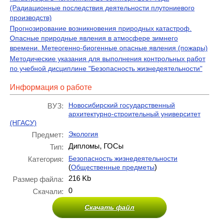
(Радиационные последствия деятельности плутониевого
производств)
Прогнозирование возникновения природных катастроф.
Опасные природные явления в атмосфере зимнего
времени. Метеогенно-биогенные опасные явления (пожары)
Методические указания для выполнения контрольных работ
по учебной дисциплине "Безопасность жизнедеятельности"
Информация о работе
Новосибирский государственный
ВУЗ:
архитектурно-строительный университет
(НГАСУ)
Экология
Предмет:
Дипломы, ГОСы
Тип:
Безопасность жизнедеятельности
Категория:
(
)
Общественные предметы
216 Kb
Размер файла:
0
Скачали:
Скачать файл