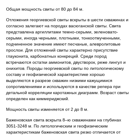
Общая мощность свиты от 80 до 84 м.
Отложения георгиевской свиты вскрыты в шести скважинах и
согласно залегают на породах васюганской свиты. Свита
представлена аргиллитами темно-серыми, зеленовато-
серыми, иногда черными, плотными, тонкоотмученными,
подчиненное значение имеют песчаные, алевролитовые
прослои. Для отложений свиты характерно присутствие
глауконита, карбонатных конкреций. Среди пород
встречаются остатки аммонитов, двустворок, реже лингул и
онихитов. Породы георгиевской свиты по литологическому
составу и геофизической характеристике хорошо
выделяются в разрезе скважин низкими кажущимися
сопротивлениями и используются в качестве репера при
детальной корреляции каротажных диаграмм. Возраст свиты
определен как киммериджский.
Мощность свиты изменяется от 2 до 8 м.
Баженовская свита вскрыта 8–ю скважинами на глубинах
3051-3248 м. По литологическим и геофизическим
характеристикам баженовская свита резко отличается от