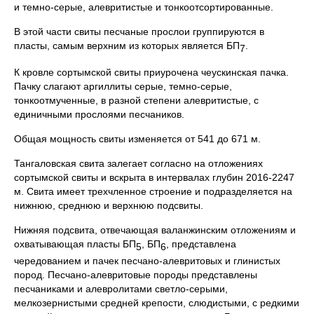
и темно-серые, алевритистые и тонкоотсортированные.
В этой части свиты песчаные прослои группируются в
пласты, самым верхним из которых является БП
.
7
К кровле сортымской свиты приурочена чеускинская пачка.
Пачку слагают аргиллиты серые, темно-серые,
тонкоотмученные, в разной степени алевритистые, с
единичными прослоями песчаников.
Общая мощность свиты изменяется от 541 до 671 м.
Тангаловская свита залегает согласно на отложениях
сортымской свиты и вскрыта в интервалах глубин 2016-2247
м. Свита имеет трехчленное строение и подразделяется на
нижнюю, среднюю и верхнюю подсвиты.
Нижняя подсвита, отвечающая валанжинским отложениям и
охватывающая пласты БП
, БП
, представлена
5
6
чередованием и пачек песчано-алевритовых и глинистых
пород. Песчано-алевритовые породы представлены
песчаниками и алевролитами светло-серыми,
мелкозернистыми средней крепости, слюдистыми, с редкими