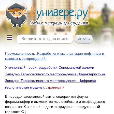
Промышленность
Разработка и эксплуатация нефтяных и
\
газовых месторождений
Уточненный проект разработки Сеноманской залежи
Западно-Таркосалинского месторождения (Характеристика
Западно-Таркосалинского месторождения. Цифровая
геологическая модель)
, страница 7
В породах васюганской свиты содержится фауна
фораминифер и аммонитов келловейского и оксфордского
возрастов. К верхней подсвите приурочен продуктивный
горизонт Ю
.
1