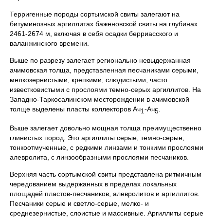
Терригенные породы сортымской свиты залегают на
битуминозных аргиллитах баженовской свиты на глубинах
2461-2674 м, включая в себя осадки берриасского и
валанжинского времени.
Выше по разрезу залегает регионально невыдержанная
ачимовская толща, представленная песчаниками серыми,
мелкозернистыми, крепкими, слюдистыми, часто
известковистыми с прослоями темно-серых аргиллитов. На
Западно-Таркосалинском месторождении в ачимовской
толще выделены пласты коллекторов Ач
-Ач
.
1
5
Выше залегает довольно мощная толща преимущественно
глинистых пород. Это аргиллиты серые, темно-серые,
тонкоотмученные, с редкими линзами и тонкими прослоями
алевролита, с линзообразными прослоями песчаников.
Верхняя часть сортымской свиты представлена ритмичным
чередованием выдержанных в пределах локальных
площадей пластов-песчаников, алевролитов и аргиллитов.
Песчаники серые и светло-серые, мелко- и
среднезернистые, слоистые и массивные. Аргиллиты серые