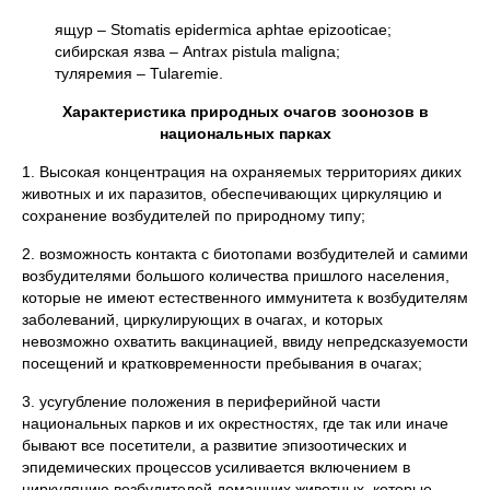
ящур – Stomatis epidermica aphtae epizooticae;
сибирская язва – Antrax pistula maligna;
туляремия – Tularemie.
Характеристика природных очагов зоонозов в
национальных парках
1. Высокая концентрация на охраняемых территориях диких
животных и их паразитов, обеспечивающих циркуляцию и
сохранение возбудителей по природному типу;
2. возможность контакта с биотопами возбудителей и самими
возбудителями большого количества пришлого населения,
которые не имеют естественного иммунитета к возбудителям
заболеваний, циркулирующих в очагах, и которых
невозможно охватить вакцинацией, ввиду непредсказуемости
посещений и кратковременности пребывания в очагах;
3. усугубление положения в периферийной части
национальных парков и их окрестностях, где так или иначе
бывают все посетители, а развитие эпизоотических и
эпидемических процессов усиливается включением в
циркуляцию возбудителей домашних животных, которые