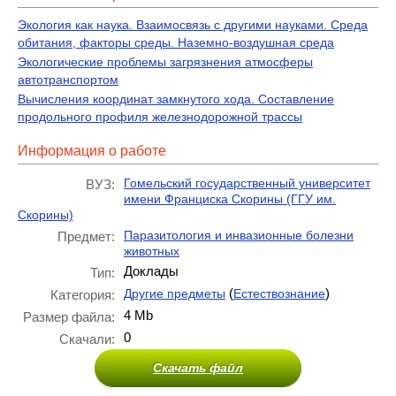
Экология как наука. Взаимосвязь с другими науками. Среда
обитания, факторы среды. Наземно-воздушная среда
Экологические проблемы загрязнения атмосферы
автотранспортом
Вычисления координат замкнутого хода. Составление
продольного профиля железнодорожной трассы
Информация о работе
Гомельский государственный университет
ВУЗ:
имени Франциска Скорины (ГГУ им.
Скорины)
Паразитология и инвазионные болезни
Предмет:
животных
Доклады
Тип:
(
)
Другие предметы
Естествознание
Категория:
4 Mb
Размер файла:
0
Скачали:
Скачать файл