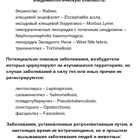
эпидемиологическую опасность:
бешенство – Rabies;
клещевой энцефалит – Encephalitis acuta;
иксодовый клещевой боррелиоз – Morbus Lyme;
геморрагическая лихорадка с почечным синдромом –
Nephrosonephritis haemorrhagica;
лихорадка Западного Нила – West Nile febris;
трихинеллез – Trichinellosis.
Потенциально опасные заболевания, возбудители
которых циркулируют на изучавшихся территориях, но
случаи заболеваний в силу тех или иных причин не
регистрируются:
лептоспироз – Leptospirosis;
сальмонеллез – Salmonellosis;
псевдотуберкулез – Pseudotuberculosis;
описторхоз – Opistorchosis;
фасциолез – Fasciolesis.
Заболевания, установленные ретроспективным путем, в
настоящее время не встречающиеся, но в прошлом
вызывавшие заболевания людей и животных: