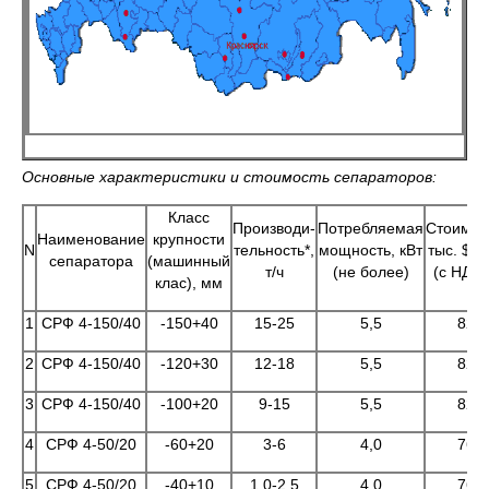
Основные характеристики и стоимость сепараторов:
Класс
Производи-
Потребляемая
Стоимос
Наименование
крупности
N
тельность*,
мощность, кВт
тыс. $С
сепаратора
(машинный
т/ч
(не более)
(с НДС)
клас), мм
1
СРФ 4-150/40
-150+40
15-25
5,5
82
2
СРФ 4-150/40
-120+30
12-18
5,5
82
3
СРФ 4-150/40
-100+20
9-15
5,5
82
4
СРФ 4-50/20
-60+20
3-6
4,0
76
5
СРФ 4-50/20
-40+10
1,0-2,5
4,0
76