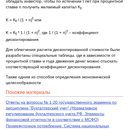
обладать инвестор, чтобы по истечении t лет при процентной
ставке n получить желаемый капитал K
:
t
t
K = K
/ (1 + n)
или
t
t
t
K = K
* 1 / (1 + n)
, где 1 / (1 + n)
– коэффициент
t
дисконтирования.
Для облегчения расчета дисконтированной стоимости были
разработаны специальные таблицы, где в зависимости от
процентной ставки и года движения денег можно отыскать
соответствующий коэффициент дисконтирования.
Также одним из способов определения экономической
целесообразности
Похожие материалы
Ответы на вопросы № 1-20 государственного экзамена по
дисциплине "Бухгалтерский учет" (Нормативное
регулирование бухгалтерского учета РФ. Элементы
финансовой отчетности в соответствии с МСФО)
Промежуточное потребление. Система национальных