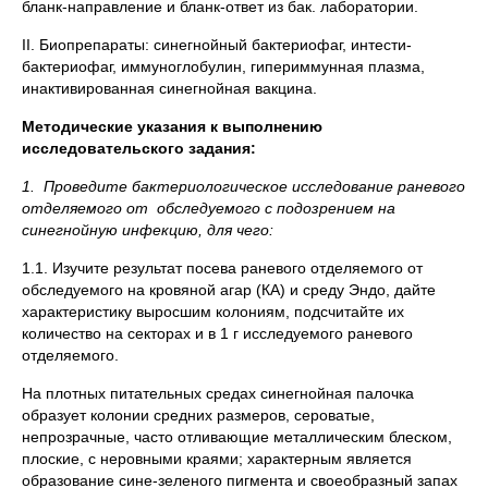
бланк-направление и бланк-ответ из бак. лаборатории.
II. Биопрепараты: синегнойный бактериофаг, интести-
бактериофаг, иммуноглобулин, гипериммунная плазма,
инактивированная синегнойная вакцина.
Методические указания к выполнению
исследовательского задания:
1.
Проведите бактериологическое исследование раневого
отделяемого от обследуемого с подозрением на
синегнойную инфекцию, для чего:
1.1. Изучите результат посева раневого отделяемого от
обследуемого на кровяной агар (КА) и среду Эндо, дайте
характеристику выросшим колониям, подсчитайте их
количество на секторах и в 1 г исследуемого раневого
отделяемого.
На плотных питательных средах синегнойная палочка
образует колонии средних размеров, сероватые,
непрозрачные, часто отливающие металлическим блеском,
плоские, с неровными краями; характерным является
образование сине-зеленого пигмента и своеобразный запах