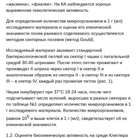
«жасмина», «фиалки». На КА наблюдается хорошо
выраженная гемолитическая активность.
Для определения количества микроорганизмов в 1 г (мл)
исследуемого материала и оценки его клинической
значимости посев раневого отделяемого осуществляется
методом секторных посевов (метод Gould).
Исследуемый материал засевают стандартной
бактериологической петлей на сектор I чашки с питательной
средой 30-40 штрихами. После этого петлю прожигают и
производят 4 штриха через сектор I в сектор II и
аналогичным образом из сектора II - в сектор III и из сектора
III – в сектор IV, каждый раз прожигая петлю (рис. 1).
Чашки инкубируют при 37°С 18-24 часа, после чего
подсчитывают число колоний, выросших в разных секторах и
по таблице №1 определяют количество микроорганизмов в 1
г исследуемого материала. Количество микроорганизмов,
5
равное 10
и выше клеток в 1 г (мл), свидетельствует об их
клинической значимости.
1.2. Оцените биохимическую активность на среде Клиглера