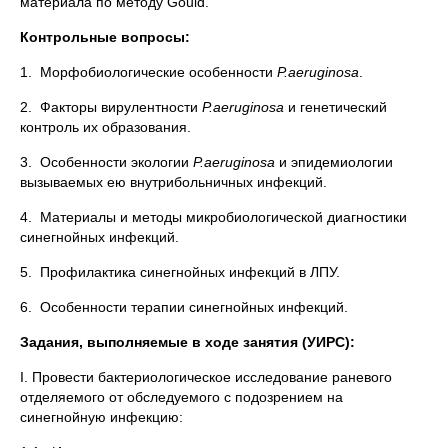
материала по методу Gould.
Контрольные вопросы:
1. Морфобиологические особенности
P
.
aeruginosa
.
2. Факторы вирулентности
P
.
aeruginosa
и генетический
контроль их образования.
3. Особенности экологии
P
.
aeruginosa
и эпидемиологии
вызываемых ею внутрибольничных инфекций.
4. Материалы и методы микробиологической диагностики
синегнойных инфекций.
5. Профилактика синегнойных инфекций в ЛПУ.
6. Особенности терапии синегнойных инфекций.
Задания, выполняемые в ходе занятия (УИРС):
I. Провести бактериологическое исследование раневого
отделяемого от обследуемого с подозрением на
синегнойную инфекцию: