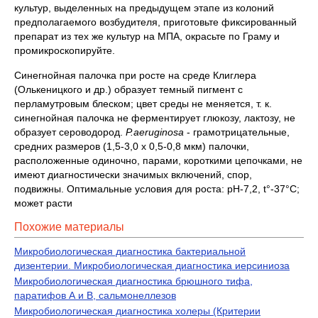
культур, выделенных на предыдущем этапе из колоний
предполагаемого возбудителя, приготовьте фиксированный
препарат из тех же культур на МПА, окрасьте по Граму и
промикроскопируйте.
Синегнойная палочка при росте на среде Клиглера
(Олькеницкого и др.) образует темный пигмент с
перламутровым блеском; цвет среды не меняется, т. к.
синегнойная палочка не ферментирует глюкозу, лактозу, не
образует сероводород.
P
.
aeruginos
а
- грамотрицательные,
средних размеров (1,5-3,0 х 0,5-0,8 мкм) палочки,
расположенные одиночно, парами, короткими цепочками, не
имеют диагностически значимых включений, спор,
подвижны. Оптимальные условия для роста: рН-7,2, t°-37°С;
может расти
Похожие материалы
Микробиологическая диагностика бактериальной
дизентерии. Микробиологическая диагностика иерсиниоза
Микробиологическая диагностика брюшного тифа,
паратифов А и В, сальмонеллезов
Микробиологическая диагностика холеры (Критерии