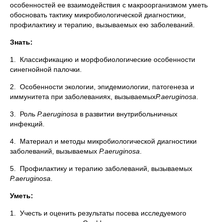
особенностей ее взаимодействия с макроорганизмом уметь
обосновать тактику микробиологической диагностики,
профилактику и терапию, вызываемых ею заболеваний.
Знать:
1. Классификацию и морфобиологические особенности
синегнойной палочки.
2. Особенности экологии, эпидемиологии, патогенеза и
иммунитета при заболеваниях, вызываемых
P
.
aeruginosa
.
3. Роль
P
.
aeruginosa
в развитии внутрибольничных
инфекций.
4. Материал и методы микробиологической диагностики
заболеваний, вызываемых
P
.
aeruginosa
.
5. Профилактику и терапию заболеваний, вызываемых
P
.
aeruginosa
.
Уметь:
1. Учесть и оценить результаты посева исследуемого