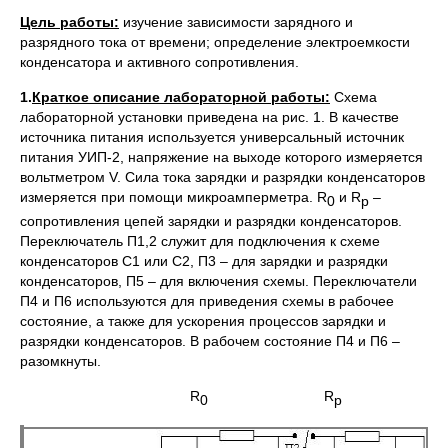
Цель работы:
изучение зависимости зарядного и
разрядного тока от вре­мени; определение электроемкости
конденсатора и активного сопротивления.
1.
Краткое описание лабораторной работы:
Схема
лабораторной уста­новки приведена на рис. 1. В качестве
источника питания используется универсальный источник
питания УИП-2, напряжение на выходе которого измеряется
вольтметром V. Сила тока зарядки и разрядки конденсаторов
измеряется при помощи микроамперметра. R
и R
–
0
р
сопротивления цепей зарядки и разрядки конденсаторов.
Переключатель П1,2 служит для подключения к схеме
конденсаторов С1 или С2, П3 – для зарядки и разрядки
конденсаторов, П5 – для включения схемы. Переключатели
П4 и П6 используются для приведения схемы в рабочее
состояние, а также для ускорения процессов зарядки и
разрядки конденсаторов. В рабочем состояние П4 и П6 –
разомкнуты.
R
R
0
p