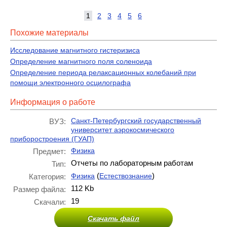
1
2
3
4
5
6
Похожие материалы
Исследование магнитного гистеризиса
Определение магнитного поля соленоида
Определение периода релаксационных колебаний при
помощи электронного осцилографа
Информация о работе
Санкт-Петербургский государственный
ВУЗ:
университет аэрокосмического
приборостроения (ГУАП)
Физика
Предмет:
Отчеты по лабораторным работам
Тип:
(
)
Физика
Естествознание
Категория:
112 Kb
Размер файла:
19
Скачали:
Скачать файл