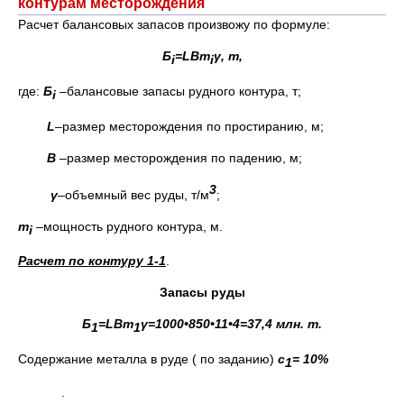
контурам месторождения
Расчет балансовых запасов произвожу по формуле:
Б
=
LBm
γ
, т,
i
i
где:
Б
–балансовые запасы рудного контура, т;
i
L
–размер месторождения по простиранию, м;
B
–размер месторождения по падению, м;
3
γ
–объемный вес руды, т/м
;
m
–мощность рудного контура, м.
i
Расчет по контуру 1-1
.
Запасы руды
Б
=
LBm
γ
=1000•850•11•4=37,4 млн. т.
1
1
Содержание металла в руде ( по заданию)
с
= 10%
1
.