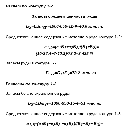
Расчет по контуру 1-2.
Запасы средней ценности руды
Б
=
LBm
γ
=1000•850•12•4=40,8 млн. т.
2
2
Средневзвешенное содержание металла в руде контура 1-2:
с
=(с
Б
+с
Б
)/(Б
+Б
)=
1-2
1
1
2
2
1
2
(10•37,4+7•40,8)/78,2=8,435 %
Запасы руды в контуре 1-2
Б
=Б
+Б
=
78,2 млн. т.
1-2
1
2
Расчеты по контуру 1-3.
Запасы богато вкрапленной руды
Б
=
LBm
γ
=1000•850•15•4=51 млн. т.
3
3
Средневзвешенное содержание металла в руде контура 1-3:
с
=(с
Б
+с
Б
+с
Б
)/(Б
+Б
+ Б
)=
1-3
1
1
2
2
3
3
1
2
3