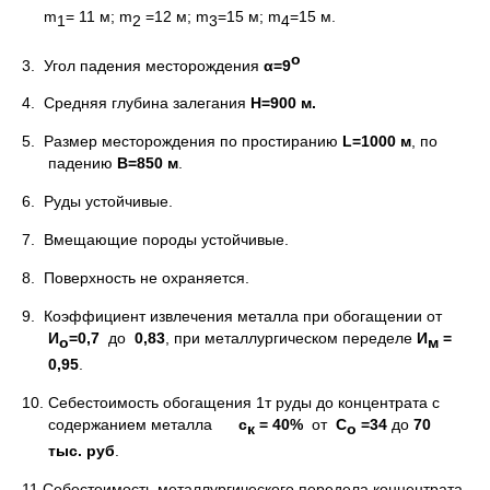
m
= 11 м; m
=12 м; m­
=15 м; m
=15 м.
1
2
3
4
о
3. Угол падения месторождения
α=9
4. Средняя глубина залегания
H
=900 м.
5. Размер месторождения по простиранию
L
=1000 м
, по
падению
B=850
м
.
6. Руды устойчивые.
7. Вмещающие породы устойчивые.
8. Поверхность не охраняется.
9. Коэффициент извлечения металла при обогащении от
И
=0,7
до
0,83
, при металлургическом переделе
И
=
о
м
0,95
.
10. Себестоимость обогащения 1т руды до концентрата с
содержанием металла
с
= 40%
от
С
=34
до
70
к
о
тыс. руб
.
11.Себестоимость металлургического передела концентрата