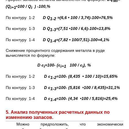
М
i
(
Q
•100 / Q
)
-100,%
i
+1
i
По контуру 1-2
D
Q
=(6,6 • 100 / 3,74)-100=76,5%
1-2
По контуру 1-3
D
Q
=(7,51 •100 / 6,6)-100=13,8%
1-3
По контуру 1-4
D
Q
=(7,82 • 100/7,51)-100=4,1%
1-4
Снижение процентного содержания металла в руде
вычисляется по формуле:
D
с
=100- (с
100 /
с
), %
i
i
+1
i
По контуру 1-2
D
с
=100- (8,435
•
100 /
10)=15,65%
1-2
По контуру 1-3
D
с
=100- (5,816
•100 /
8,435)=31,1%
1-3
По контуру 1-4
D
с
=100- (4,34
•100 / 5,816)=25,4%
1-4
5. Анализ полученных расчетных данных по
изменению запасов.
Можно предположить, что экономически