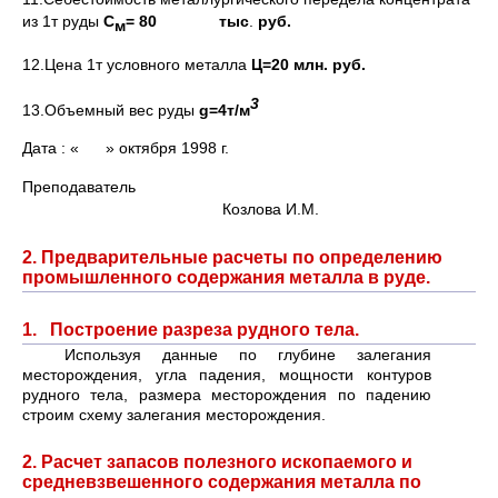
из 1т руды
С
= 80 тыс
.
руб.
м
12.Цена 1т условного металла
Ц=20 млн. руб.
3
13.Объемный вес руды
g
=4т/м
Дата : « » октября 1998 г.
Преподаватель
Козлова И.М.
2. Предварительные расчеты по определению
промышленного содержания металла в руде.
1. Построение разреза рудного тела.
Используя данные по глубине залегания
месторождения, угла падения, мощности контуров
рудного тела, размера месторождения по падению
строим схему залегания месторождения.
2. Расчет запасов полезного ископаемого и
средневзвешенного содержания металла по