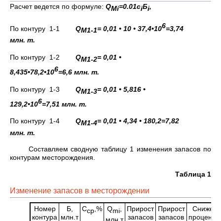
Расчет ведется по формуле:
Q
=0.01с
Б
,
М
i
i
i
6
По контуру 1-1
Q
= 0,01 • 10 • 37,4•10
=3,74
М1-1
млн. т.
По контуру 1-2
Q
= 0,01 •
М1-2
6
8,435•78,2•10
=6,6 млн. т.
По контуру 1-3
Q
= 0,01 • 5,816 •
М1-3
6
129,2•10
=7,51 млн. т.
По контуру 1-4
Q
= 0,01 • 4,34 • 180,2=7,82
М1-4
млн. т.
Составляем сводную таблицу 1 изменения запасов по
контурам месторождения.
Таблица 1
Изменение запасов в месторождении
Номер
Б,
С
,%
Q
,
Прирост
Прирост
Снижен
ср
mi
контура
млн.т
запасов
запасов
процентн
млн.т