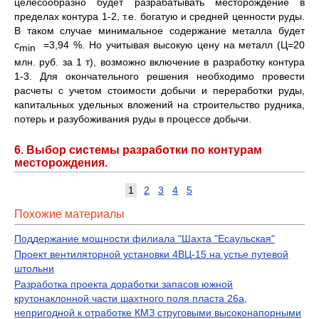
целесообразно будет разрабатывать месторождение в
пределах контура 1-2, т.е. богатую и средней ценности руды.
В таком случае минимальное содержание металла будет
с
=3,94 %. Но учитывая высокую цену на металл (Ц=20
min
млн. руб. за 1 т), возможно включение в разработку контура
1-3. Для окончательного решения необходимо провести
расчеты с учетом стоимости добычи и переработки руды,
капитальных удельных вложений на строительство рудника,
потерь и разубоживания руды в процессе добычи.
6. Выбор системы разработки по контурам
месторождения.
1
2
3
4
5
Похожие материалы
Поддержание мощности филиала "Шахта "Есаульская"
Проект вентиляторной установки 4ВЦ-15 на устье путевой
штольни
Разработка проекта доработки запасов южной
крутонаклонной части шахтного поля пласта 26а,
непригодной к отработке КМЗ струговыми высоконапорными