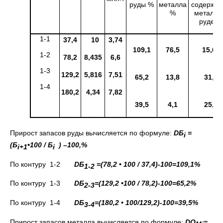
руды %
металла
содержан
%
металла
руде %
1-1
37,4
10
3,74
109,1
76,5
15,65
1-2
78,2
8,435
6,6
1-3
129,2
5,816
7,51
65,2
13,8
31,1
1-4
180,2
4,34
7,82
39,5
4,1
25,4
Прирост запасов руды вычисляется по формуле:
D
Б
=
i
(Б
•100 / Б
)
–100,%
i
+1
i
По контуру 1-2
D
Б
=(78,2 • 100 / 37,4)-100=109,1%
1-2
По контуру 1-3
D
Б
=(129,2 •100 / 78,2)-100=65,2%
2-3
По контуру 1-4
D
Б
=(180,2 • 100/129,2)-100=39,5%
3-4
Прирост запасов металла вычисляется по формуле:
D
Q
=