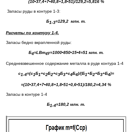
(10•37,4+7•40,8+1,8•51)/129,2=5,816 %
Запасы руды в контуре 1-3:
Б
=
129,2 млн. т.
1-3
Расчеты по контуру 1-4.
Запасы бедно вкрапленной руды:
Б
=
LBm
γ
=1000•850•15•4=51 млн. т.
4
4
Средневзвешенное содержание металла в руде контура 1-4
с
=(с
Б
+с
Б
+с
Б
+с
Б
)/(Б
+Б
+Б
+Б
)=
1-4
1
1
2
2
3
3
4
4
1
2
3
4
=(10•37,4+7•40,8+1,8•51+0,6•51)/180,2=4,34 %
Запасы в контуре 1-4
Б
=180,2 млн. т.
1-4