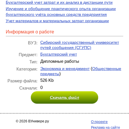
Бухгалтерский учет затрат и их анализ в дистанции пути
Изучение и обобщение практического опыта организации
бухгалтерского учёта основных средств предприятия
Учет материалов и материальных затрат организации
Информация о работе
Сибирский государственный университет
ВУЗ:
путей сообщения (СГУПС)
Бухгалтерский учет
Предмет:
Дипломные работы
Тип:
(
Экономика и менеджмент
Общественные
Категория:
)
предметы
526 Kb
Размер файла:
0
Скачали:
Скачать файл
© 2026 ВУнивере.ру
О проекте
Реклама на сайте