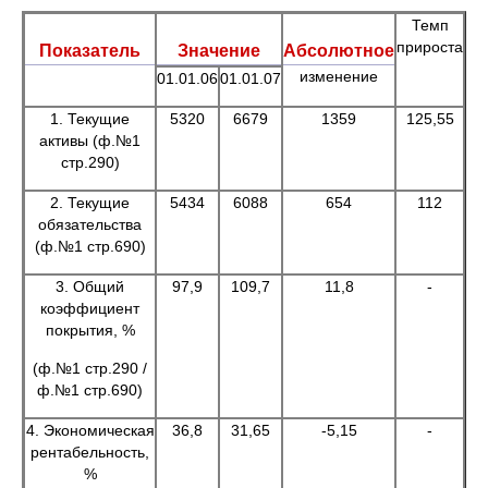
Темп
прироста
Показатель
Значение
Абсолютное
изменение
01.01.06
01.01.07
1. Текущие
5320
6679
1359
125,55
активы (ф.№1
стр.290)
2. Текущие
5434
6088
654
112
обязательства
(ф.№1 стр.690)
3. Общий
97,9
109,7
11,8
-
коэффициент
покрытия, %
(ф.№1 стр.290 /
ф.№1 стр.690)
4. Экономическая
36,8
31,65
-5,15
-
рентабельность,
%