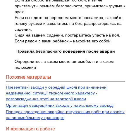
Если же скорость превышает 60 км/ч, и вы не
пристёгнуты ремнём безопасности, прижмитесь грудью к
рулю.
Если вы едете на переднем месте пассажира, закройте
голову руками и завалитесь на бок, распростёршись на
сидении.
Сидя на заднем сидении, постарайтесь упасть на пол.
Если рядом с вами ребёнок – накройте его собой.
Правила безопасного поведения после аварии
Определитесь в каком месте автомобиля и в каком
положении
Похожие материалы
Превентивнi заходи у середнiй школi при виникненнi
надзвичайної ситуацiї техногенного характеру -
розповсюдження ртутi на територiї школи
Організація евакуаційних заходів у навчальному закладі
Порядок проведення аварійно-рятувальних робіт при аваріях
на автомобільному транспорті
Информация о работе