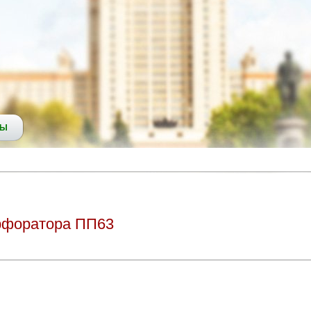
СЫ
рфоратора ПП63