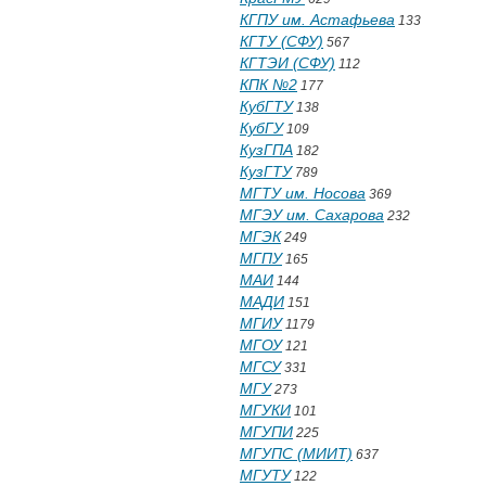
КГПУ им. Астафьева
133
КГТУ (СФУ)
567
КГТЭИ (СФУ)
112
КПК №2
177
КубГТУ
138
КубГУ
109
КузГПА
182
КузГТУ
789
МГТУ им. Носова
369
МГЭУ им. Сахарова
232
МГЭК
249
МГПУ
165
МАИ
144
МАДИ
151
МГИУ
1179
МГОУ
121
МГСУ
331
МГУ
273
МГУКИ
101
МГУПИ
225
МГУПС (МИИТ)
637
МГУТУ
122