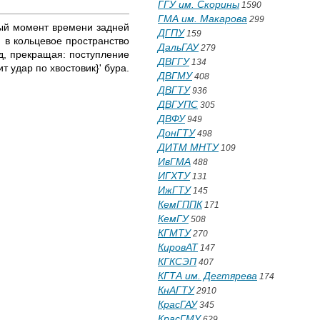
ГГУ им. Скорины
1590
ГМА им. Макарова
299
ый мо­мент времени задней
ДГПУ
159
я в кольцевое пространство
ДальГАУ
279
ед, прекращая: поступление
ДВГГУ
134
 удар по хвостовик}' бура.
ДВГМУ
408
ДВГТУ
936
ДВГУПС
305
ДВФУ
949
ДонГТУ
498
ДИТМ МНТУ
109
ИвГМА
488
ИГХТУ
131
ИжГТУ
145
КемГППК
171
КемГУ
508
КГМТУ
270
КировАТ
147
КГКСЭП
407
КГТА им. Дегтярева
174
КнАГТУ
2910
КрасГАУ
345
КрасГМУ
629