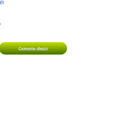
И)
)
Скачать файл