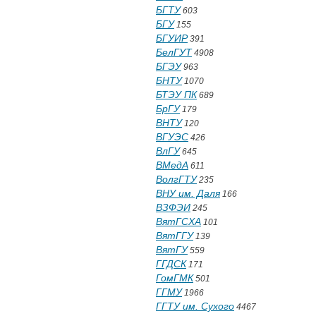
БГТУ
603
БГУ
155
БГУИР
391
БелГУТ
4908
БГЭУ
963
БНТУ
1070
БТЭУ ПК
689
БрГУ
179
ВНТУ
120
ВГУЭС
426
ВлГУ
645
ВМедА
611
ВолгГТУ
235
ВНУ им. Даля
166
ВЗФЭИ
245
ВятГСХА
101
ВятГГУ
139
ВятГУ
559
ГГДСК
171
ГомГМК
501
ГГМУ
1966
ГГТУ им. Сухого
4467