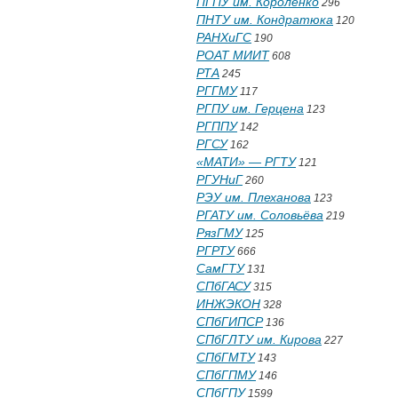
ПГПУ им. Короленко
296
ПНТУ им. Кондратюка
120
РАНХиГС
190
РОАТ МИИТ
608
РТА
245
РГГМУ
117
РГПУ им. Герцена
123
РГППУ
142
РГСУ
162
«МАТИ» — РГТУ
121
РГУНиГ
260
РЭУ им. Плеханова
123
РГАТУ им. Соловьёва
219
РязГМУ
125
РГРТУ
666
СамГТУ
131
СПбГАСУ
315
ИНЖЭКОН
328
СПбГИПСР
136
СПбГЛТУ им. Кирова
227
СПбГМТУ
143
СПбГПМУ
146
СПбГПУ
1599