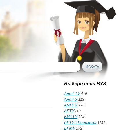
Выбери свой ВУЗ
АлтГТУ
419
АлтГУ
113
АмПГУ
296
АГТУ
267
БИТТУ
794
БГТУ «Военмех»
1191
БГМУ
172