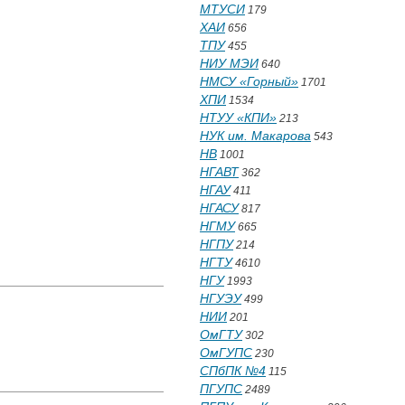
МТУСИ
179
ХАИ
656
ТПУ
455
НИУ МЭИ
640
НМСУ «Горный»
1701
ХПИ
1534
НТУУ «КПИ»
213
НУК им. Макарова
543
НВ
1001
НГАВТ
362
НГАУ
411
НГАСУ
817
НГМУ
665
НГПУ
214
НГТУ
4610
НГУ
1993
НГУЭУ
499
НИИ
201
ОмГТУ
302
ОмГУПС
230
СПбПК №4
115
ПГУПС
2489