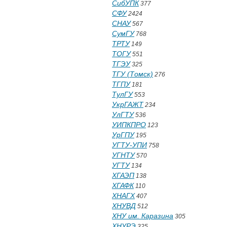
СибУПК
377
СФУ
2424
СНАУ
567
СумГУ
768
ТРТУ
149
ТОГУ
551
ТГЭУ
325
ТГУ (Томск)
276
ТГПУ
181
ТулГУ
553
УкрГАЖТ
234
УлГТУ
536
УИПКПРО
123
УрГПУ
195
УГТУ-УПИ
758
УГНТУ
570
УГТУ
134
ХГАЭП
138
ХГАФК
110
ХНАГХ
407
ХНУВД
512
ХНУ им. Каразина
305
ХНУРЭ
325