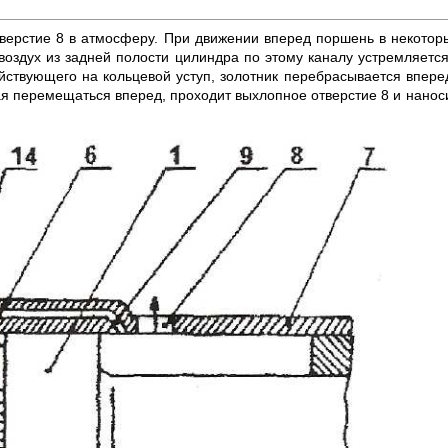
верстие 8 в атмосферу. При движении вперед поршень в некотор
воздух из задней полости цилиндра по этому ка­налу устремляетс
ействующего на кольцевой уступ, золотник перебрасывается впер
я пе­ремещаться вперед, проходит выхлопное отверстие 8 и наносит