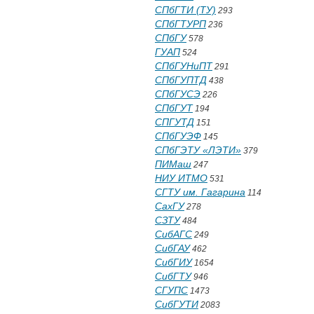
СПбГТИ (ТУ)
293
СПбГТУРП
236
СПбГУ
578
ГУАП
524
СПбГУНиПТ
291
СПбГУПТД
438
СПбГУСЭ
226
СПбГУТ
194
СПГУТД
151
СПбГУЭФ
145
СПбГЭТУ «ЛЭТИ»
379
ПИМаш
247
НИУ ИТМО
531
СГТУ им. Гагарина
114
СахГУ
278
СЗТУ
484
СибАГС
249
СибГАУ
462
СибГИУ
1654
СибГТУ
946
СГУПС
1473
СибГУТИ
2083