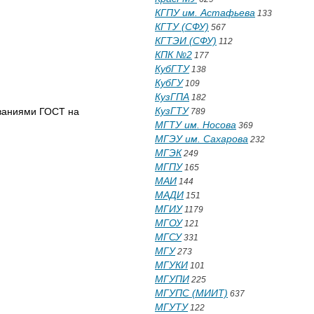
КГПУ им. Астафьева
133
КГТУ (СФУ)
567
КГТЭИ (СФУ)
112
КПК №2
177
КубГТУ
138
КубГУ
109
КузГПА
182
КузГТУ
ованиями ГОСТ на
789
МГТУ им. Носова
369
МГЭУ им. Сахарова
232
МГЭК
249
МГПУ
165
МАИ
144
МАДИ
151
МГИУ
1179
МГОУ
121
МГСУ
331
МГУ
273
МГУКИ
101
МГУПИ
225
МГУПС (МИИТ)
637
МГУТУ
122