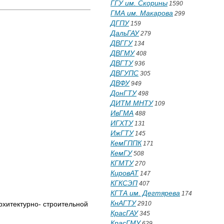
ГГУ им. Скорины
1590
ГМА им. Макарова
299
ДГПУ
159
ДальГАУ
279
ДВГГУ
134
ДВГМУ
408
ДВГТУ
936
ДВГУПС
305
ДВФУ
949
ДонГТУ
498
ДИТМ МНТУ
109
ИвГМА
488
ИГХТУ
131
ИжГТУ
145
КемГППК
171
КемГУ
508
КГМТУ
270
КировАТ
147
КГКСЭП
407
КГТА им. Дегтярева
174
КнАГТУ
2910
хитектурно- стро­ительной
КрасГАУ
345
КрасГМУ
629