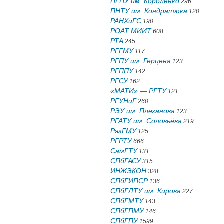
ПГПУ им. Короленко
296
ПНТУ им. Кондратюка
120
РАНХиГС
190
РОАТ МИИТ
608
РТА
245
РГГМУ
117
РГПУ им. Герцена
123
РГППУ
142
РГСУ
162
«МАТИ» — РГТУ
121
РГУНиГ
260
РЭУ им. Плеханова
123
РГАТУ им. Соловьёва
219
РязГМУ
125
РГРТУ
666
СамГТУ
131
СПбГАСУ
315
ИНЖЭКОН
328
СПбГИПСР
136
СПбГЛТУ им. Кирова
227
СПбГМТУ
143
СПбГПМУ
146
СПбГПУ
1599