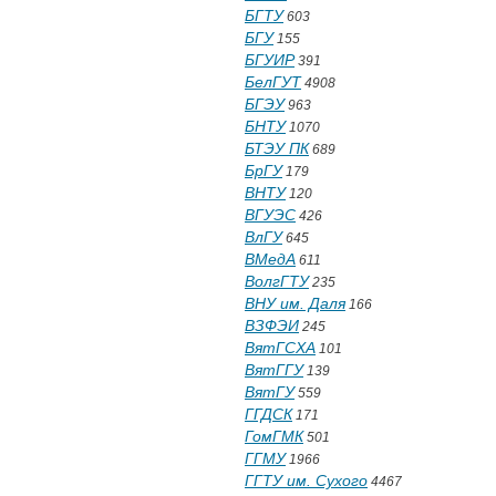
БГТУ
603
БГУ
155
БГУИР
391
БелГУТ
4908
БГЭУ
963
БНТУ
1070
БТЭУ ПК
689
БрГУ
179
ВНТУ
120
ВГУЭС
426
ВлГУ
645
ВМедА
611
ВолгГТУ
235
ВНУ им. Даля
166
ВЗФЭИ
245
ВятГСХА
101
ВятГГУ
139
ВятГУ
559
ГГДСК
171
ГомГМК
501
ГГМУ
1966
ГГТУ им. Сухого
4467