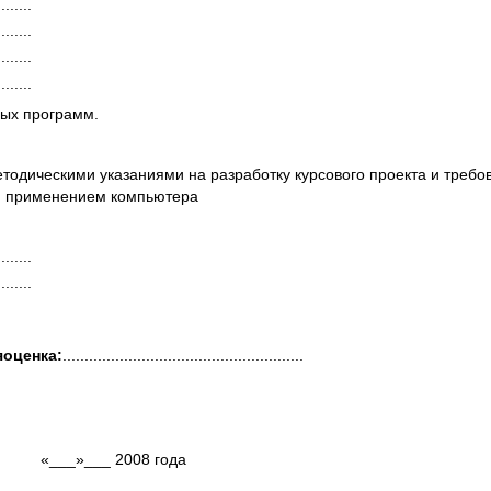
........
........
........
........
ных программ.
етодическими указаниями на разработку курсового проекта и треб
) применением компь­ютера
........
........
я
оценка
:
.......................................................
«___»___ 2008 года