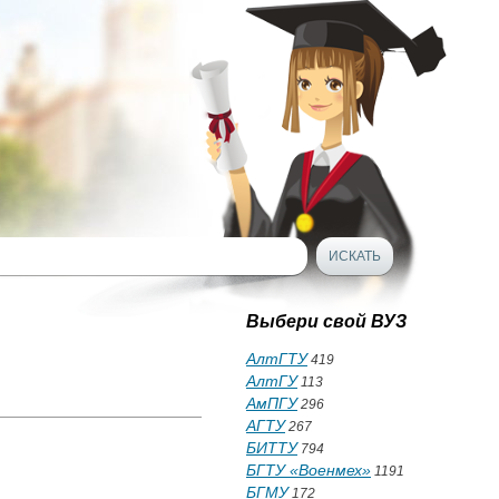
Выбери свой ВУЗ
АлтГТУ
419
АлтГУ
113
АмПГУ
296
АГТУ
267
БИТТУ
794
БГТУ «Военмех»
1191
БГМУ
172