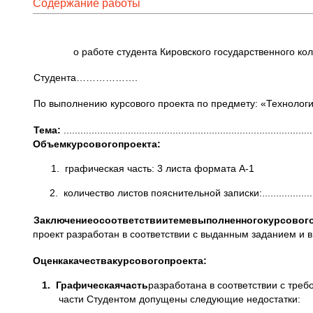
Содержание работы
о работе студента Кировского государственного ко
Студента……………….
По выполнению курсового проекта по предмету: «Технологи
Тема
:
.........................................................................................
Объем
курсового
проекта:
1. графическая часть: 3 листа формата А-1
2. количество листов пояснительной записки:.....................
Заключение
о
соответствии
теме
выполненного
курсовог
проект разработан в соответствии с выданным заданием и 
Оценка
качества
курсового
проекта
:
1.
Графическая
часть
разработана в соответствии с тре
части Студентом допущены следующие недостатки: