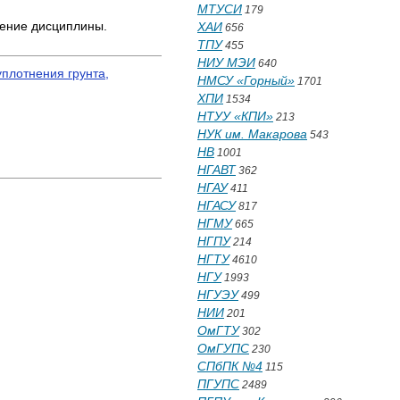
МТУСИ
179
чение дисциплины.
ХАИ
656
ТПУ
455
НИУ МЭИ
640
уплотнения грунта,
НМСУ «Горный»
1701
ХПИ
1534
НТУУ «КПИ»
213
НУК им. Макарова
543
НВ
1001
НГАВТ
362
НГАУ
411
НГАСУ
817
НГМУ
665
НГПУ
214
НГТУ
4610
НГУ
1993
НГУЭУ
499
НИИ
201
ОмГТУ
302
ОмГУПС
230
СПбПК №4
115
ПГУПС
2489