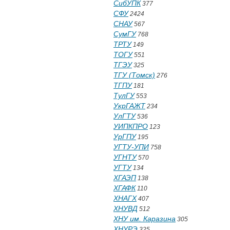
СибУПК
377
СФУ
2424
СНАУ
567
СумГУ
768
ТРТУ
149
ТОГУ
551
ТГЭУ
325
ТГУ (Томск)
276
ТГПУ
181
ТулГУ
553
УкрГАЖТ
234
УлГТУ
536
УИПКПРО
123
УрГПУ
195
УГТУ-УПИ
758
УГНТУ
570
УГТУ
134
ХГАЭП
138
ХГАФК
110
ХНАГХ
407
ХНУВД
512
ХНУ им. Каразина
305
ХНУРЭ
325