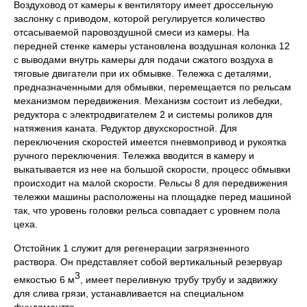
Воздуховод от камеры к вентилятору имеет дроссельную
заслонку с приводом, которой регулируется количество
отсасываемой паровоздушной смеси из камеры. На
передней стенке камеры установлена воздушная колонка 12
с выводами внутрь камеры для подачи сжатого воздуха в
тяговые двигатели при их обмывке. Тележка с деталями,
предназначенными для обмывки, перемещается по рельсам
механизмом передвижения. Механизм состоит из лебедки,
редуктора с электродвигателем 2 и системы роликов для
натяжения каната. Редуктор двухскоростной. Для
переключения скоростей имеется пневмопривод и рукоятка
ручного переключения. Тележка вводится в камеру и
выкатывается из нее на большой скорости, процесс обмывки
происходит на малой скорости. Рельсы 8 для передвижения
тележки машины расположены на площадке перед машиной
так, что уровень головки рельса совпадает с уровнем пола
цеха.
Отстойник 1 служит для регенерации загрязненного
раствора. Он представляет собой вертикальный резервуар
3
емкостью 6 м
, имеет переливную трубу трубу и задвижку
для слива грязи, устанавливается на специальном
фундаментте.