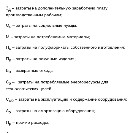
З
– затраты на дополнительную заработную плату
д
производственным рабочим;
О
– затраты на социальные нужды;
с
М – затраты на потребляемые материалы;
П
– затраты на полуфабрикаты собственного изготовления;
с
П
– затраты на покупные изделия;
и
В
– возвратные отходы;
о
С
– затраты на потребляемые энергоресурсы для
э
технологических целей;
С
– затраты на эксплуатацию и содержание оборудования;
об
А
– затраты на амортизацию оборудования;
о
П
– прочие расходы;
р