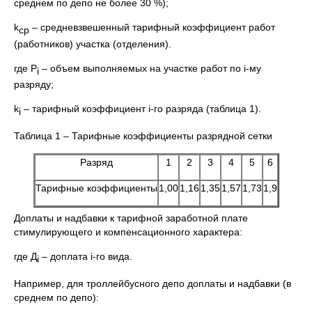
среднем по депо не более 30 %);
k
– средневзвешенный тарифный коэффициент работ
ср
(работников) участка (отделения).
где P
– объем выполняемых на участке работ по i-му
i
разряду;
k
– тарифный коэффициент i-го разряда (таблица 1).
i
Таблица 1 – Тарифные коэффициенты разрядной сетки
Разряд
1
2
3
4
5
6
Тарифные коэффициенты
1,00
1,16
1,35
1,57
1,73
1,9
Доплаты и надбавки к тарифной заработной плате
стимулирующего и компенсационного характера:
где Д
– доплата i-го вида.
i
Например, для троллейбусного депо доплаты и надбавки (в
среднем по депо):