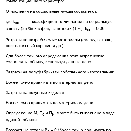
компенсационного характера:
Отчисления на социальные нужды составляют:
где k
– коэффициент отчислений на социальную
сн
защиту (35 %) и в фонд занятости (1 %); k
= 0,36.
сн
Затраты на потребляемые материалы (смазку, ветошь,
осветительный керосин и др.).
Для более точного определения этих затрат нужно
составлять таблицу, используя данные депо.
Затраты на полуфабрикаты собственного изготовления:
Более точно принимать по материалам депо.
Затраты на покупные изделия:
Более точно принимать по материалам депо.
Определение М, П
и П
, может быть выполнено в виде
с
и
единой таблицы.
Возвратные отходы В
= 0 (более точно принимать по