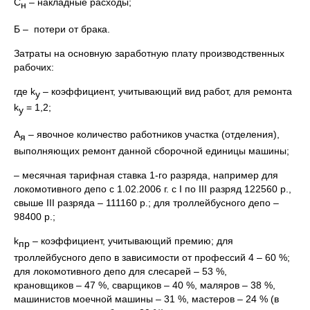
С
– накладные расходы;
н
Б – потери от брака.
Затраты на основную заработную плату производственных
рабочих:
где k
– коэффициент, учитывающий вид работ, для ремонта
у
k
= 1,2;
у
А
– явочное количество работников участка (отделения),
я
выполняющих ремонт данной сборочной единицы машины;
– месячная тарифная ставка 1-го разряда, например для
локомотивного депо с 1.02.2006 г. с I по III разряд 122560 р.,
свыше III разряда – 111160 р.; для троллейбусного депо –
98400 р.;
k
– коэффициент, учитывающий премию; для
пр
троллейбусного депо в зависимости от профессий 4 – 60 %;
для локомотивного депо для слесарей – 53 %,
крановщиков – 47 %, сварщиков – 40 %, маляров – 38 %,
машинистов моечной машины – 31 %, мастеров – 24 % (в