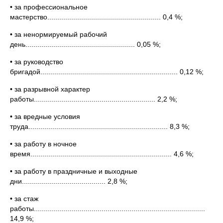
• за профессиональное
мастерство......................................................... 0,4 %;
• за ненормируемый рабочий
день....................................................... 0,05 %;
• за руководство
бригадой..................................................................... 0,12 %;
• за разрывной характер
работы............................................................. 2,2 %;
• за вредные условия
труда...................................................................... 8,3 %;
• за работу в ночное
время....................................................................... 4,6 %;
• за работу в праздничные и выходные
дни.......................................... 2,8 %;
• за стаж
работы......................................................................................
14,9 %;