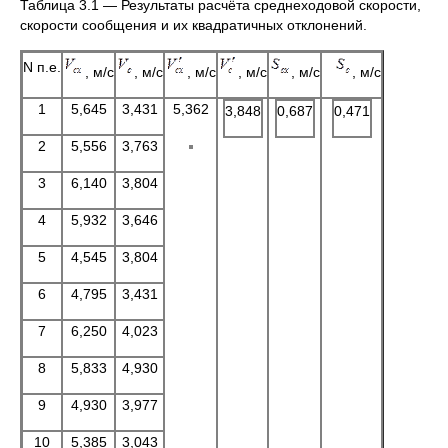
Таблица 3.1 — Результаты расчёта среднеходовой скорости,
скорости сообщения и их квадратичных отклонений.
N п.е.
, м/с
, м/с
, м/с
, м/с
, м/с
, м/с
1
5,645
3,431
5,362
3,848
0,687
0,471
2
5,556
3,763
3
6,140
3,804
4
5,932
3,646
5
4,545
3,804
6
4,795
3,431
7
6,250
4,023
8
5,833
4,930
9
4,930
3,977
10
5,385
3,043